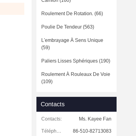
Camion
(160)
Roulement De Rotation.
(66)
Poulie De Tendeur
(563)
L'embrayage À Sens Unique
(59)
Paliers Lisses Sphériques
(190)
Roulement À Rouleaux De Voie
(109)
Contacts
Contacts:
Ms. Kayee Fan
Téléphone:
86-510-82713083