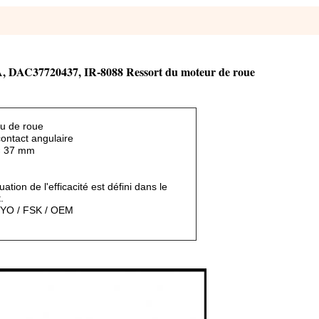
 A, DAC37720437, IR-8088 Ressort du moteur de roue
u de roue
contact angulaire
× 37 mm
tion de l'efficacité est défini dans le
.
OYO / FSK / OEM