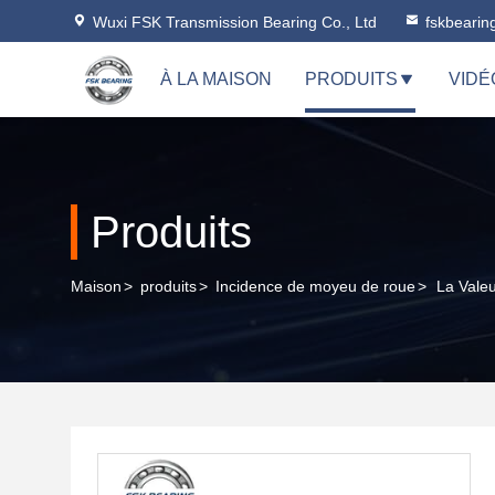
Wuxi FSK Transmission Bearing Co., Ltd
fskbeari
À LA MAISON
PRODUITS
VIDÉ
Produits
Maison
>
produits
>
Incidence de moyeu de roue
>
La Vale