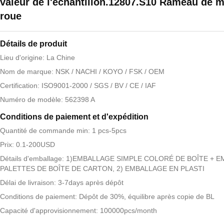
valeur de l'échantillon.12807.S10 Rameau de 
roue
Détails de produit
Lieu d'origine: La Chine
Nom de marque: NSK / NACHI / KOYO / FSK / OEM
Certification: ISO9001-2000 / SGS / BV / CE / IAF
Numéro de modèle: 562398 A
Conditions de paiement et d'expédition
Quantité de commande min: 1 pcs-5pcs
Prix: 0.1-200USD
Détails d'emballage: 1)EMBALLAGE SIMPLE COLORÉ DE BOÎTE + 
PALETTES DE BOÎTE DE CARTON, 2) EMBALLAGE EN PLASTI
Délai de livraison: 3-7days après dépôt
Conditions de paiement: Dépôt de 30%, équilibre après copie de BL
Capacité d'approvisionnement: 100000pcs/month