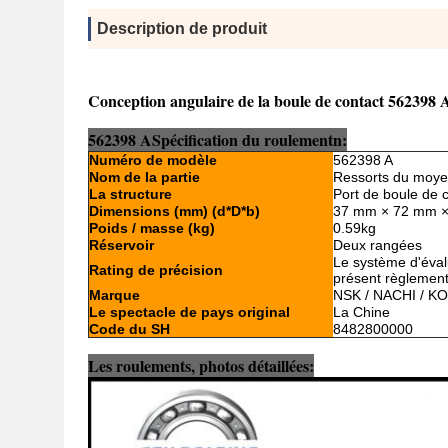
Description de produit
Conception angulaire de la boule de contact 562398
562398 A
Spécification du roulement
n:
Numéro de modèle
562398 A
Nom de la partie
Ressorts du moye
La structure
Port de boule de 
Dimensions (mm) (d*D*b)
37 mm × 72 mm 
Poids / masse (kg)
0.59kg
Réservoir
Deux rangées
Le système d'évalua
Rating de précision
présent règlement
Marque
NSK / NACHI / K
Le spectacle de pays original
La Chine
Code du SH
8482800000
Les roulements, photos détaillées: