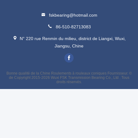
fskbearing@hotmail.com
86-510-82713083
N° 220 rue Renmin du milieu, district de Liangxi, Wuxi,
Jiangsu, Chine
Bonne qualité de la Chine Roulements à rouleaux coniques Fournisseur. ©
de Copyright 2015-2026 Wuxi FSK Transmission Bearing Co., Ltd . Tous
droits réservés.