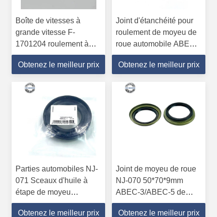
Boîte de vitesses à
Joint d'étanchéité pour
grande vitesse F-
roulement de moyeu de
1701204 roulement à
roue automobile ABEC-
rouleaux cylindriques
5 NK208 pour roulement
Obtenez le meilleur prix
Obtenez le meilleur prix
32*48*20mm Gcr15
de boîte de vitesses de
acier chrome
machine 40*80*18mm
Parties automobiles NJ-
Joint de moyeu de roue
071 Sceaux d'huile à
NJ-070 50*70*9mm
étape de moyeu
ABEC-3/ABEC-5 de
48*62*9/24 mm Pour
haute qualité
Obtenez le meilleur prix
Obtenez le meilleur prix
Toyota Hiace P6 P5