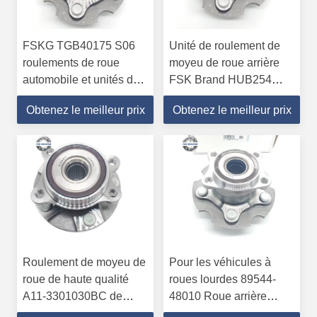
FSKG TGB40175 S06
Unité de roulement de
roulements de roue
moyeu de roue arrière
automobile et unités de
FSK Brand HUB254
moyeu 32*129*59mm
28*120*49.5mm Vente
Obtenez le meilleur prix
Obtenez le meilleur prix
chaude
Roulement de moyeu de
Pour les véhicules à
roue de haute qualité
roues lourdes 89544-
A11-3301030BC de
48010 Roue arrière
deuxième génération
droite ABS Capteur de