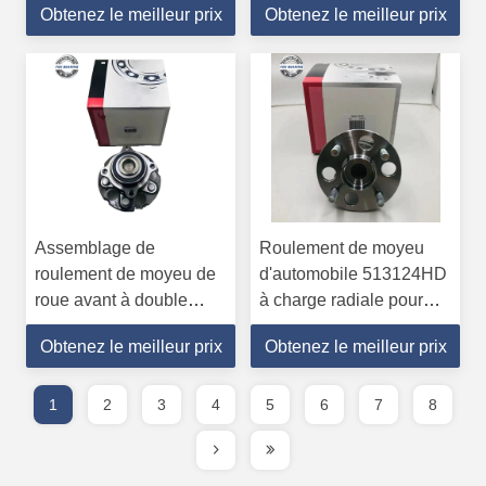
Obtenez le meilleur prix
Obtenez le meilleur prix
pour Chery A15
vitesse des roues
30*120*61.5mm
ABEC-3/ABEC-5
Précision
Assemblage de
Roulement de moyeu
roulement de moyeu de
d'automobile 513124HD
roue avant à double
à charge radiale pour
rangée 515061 avec
Chevy Blazer S10 4WD
Obtenez le meilleur prix
Obtenez le meilleur prix
capteur ABS
1
2
3
4
5
6
7
8