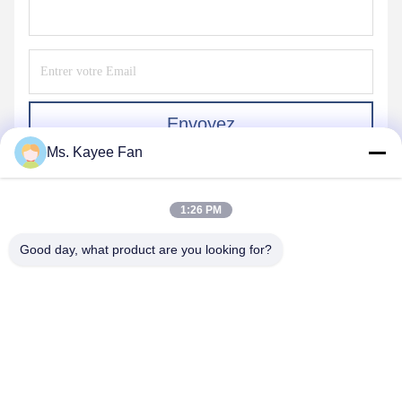
Envoyez
Ms. Kayee Fan
1:26 PM
Good day, what product are you looking for?
WUXI FSK TRANSMISSION BEARING CO.,
LTD
fskbearing@hotmail.com
86-510-82713083