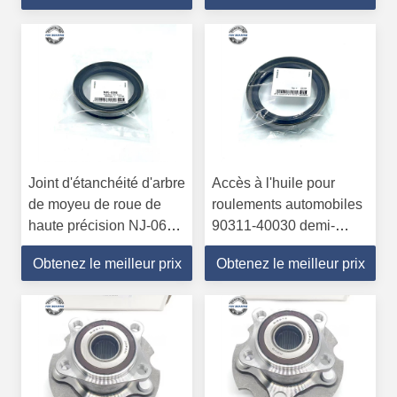
Joint d'étanchéité d'arbre
Accès à l'huile pour
de moyeu de roue de
roulements automobiles
haute précision NJ-069
90311-40030 demi-
50*68*8mm ABEC-
arbre/selle différentielle
Obtenez le meilleur prix
Obtenez le meilleur prix
3/ABEC-5 Précision
40*64*8/14.5 mm