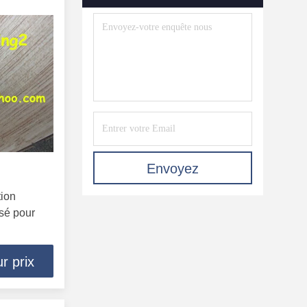
Roulement De Rotation.
(254)
Poulie De Tendeur
(817)
L'embrayage À Sens Unique
(59)
Paliers Lisses Sphériques
(265)
Roulement À Rouleaux De Voie
Envoyez
(111)
tion
sé pour
r prix