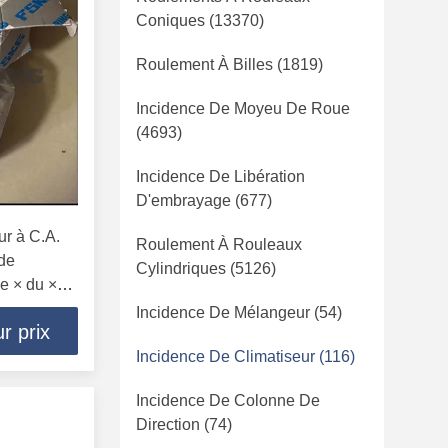
Coniques
(13370)
Roulement À Billes
(1819)
Incidence De Moyeu De Roue
(4693)
Incidence De Libération
D'embrayage
(677)
r à C.A.
Roulement À Rouleaux
de
Cylindriques
(5126)
e × du ×
 moteur de
Incidence De Mélangeur
(54)
r prix
Incidence De Climatiseur
(116)
Incidence De Colonne De
Direction
(74)