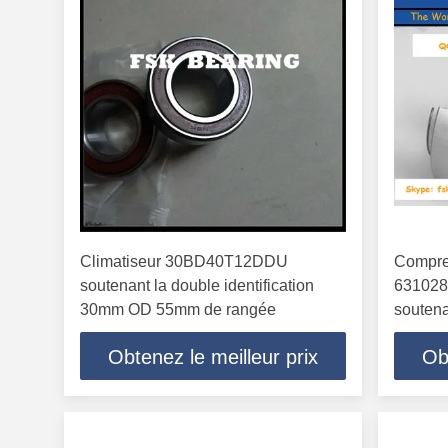
Climatiseur 30BD40T12DDU
Compre
soutenant la double identification
631028A
30mm OD 55mm de rangée
soutena
42mm
Obtenez le meilleur prix
Ob