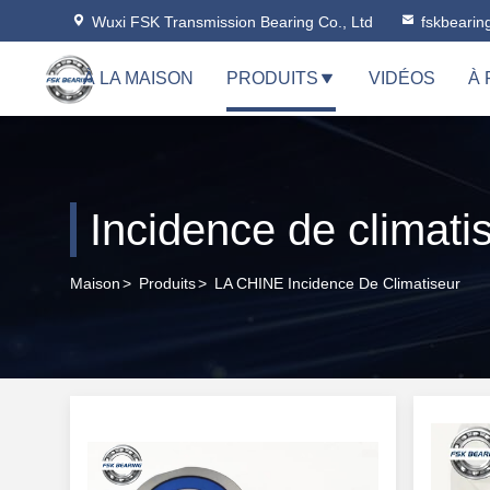
Wuxi FSK Transmission Bearing Co., Ltd
fskbeari
À LA MAISON
PRODUITS
VIDÉOS
À
Incidence de climati
Maison
>
Produits
>
LA CHINE Incidence De Climatiseur