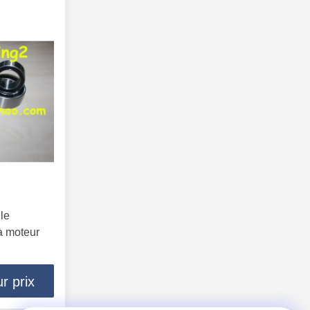
 le
à moteur
r prix