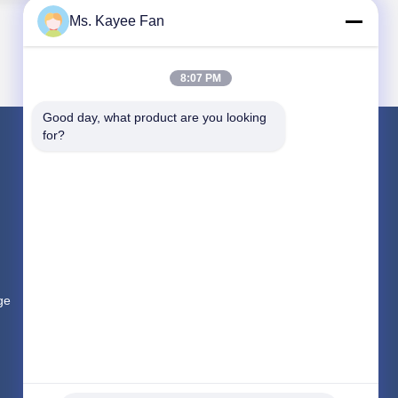
Ms. Kayee Fan
8:07 PM
Good day, what product are you looking 
for?
NOUS CONTACTER
fskbearing@hotmail.com
86-510-82713083
N° 220 rue Renmin du milieu, district de Liangxi,
Wuxi, Jiangsu, Chine
ge