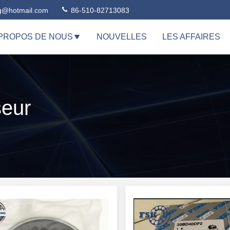
ng@hotmail.com
86-510-82713083
 PROPOS DE NOUS
NOUVELLES
LES AFFAIRES
seur