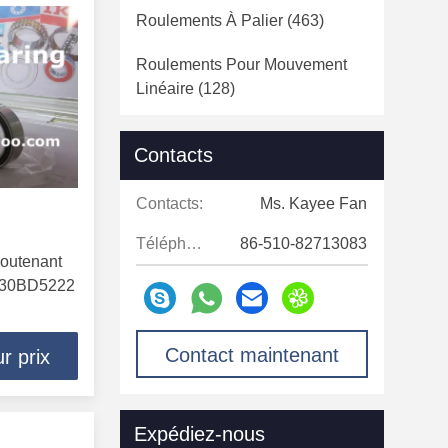
Roulements À Palier
(463)
Roulements Pour Mouvement
Linéaire
(128)
Roulements À Rouleaux
Contacts
Sphériques
(1507)
Roulements À Aiguilles
(1848)
Contacts:
Ms. Kayee Fan
Téléphone:
86-510-82713083
Billes À Contact Oblique
(963)
soutenant
e 30BD5222
Roulements À Billes En
Céramique
(49)
Contact maintenant
r prix
Roulements À Billes
(813)
Coussinets De Roue De
Camion
(160)
Expédiez-nous