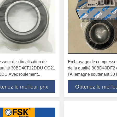
seur de climatisation de
Embrayage de compresseu
qualité 30BD40T12DDU CG21
de la qualité 30BD40DF2 
DU Avec roulement
l'Allemagne soutenant 30 l
23mm Pour automobile
55 pièces des véhicules à
tenez le meilleur prix
Obtenez le meilleu
23 millimètres.