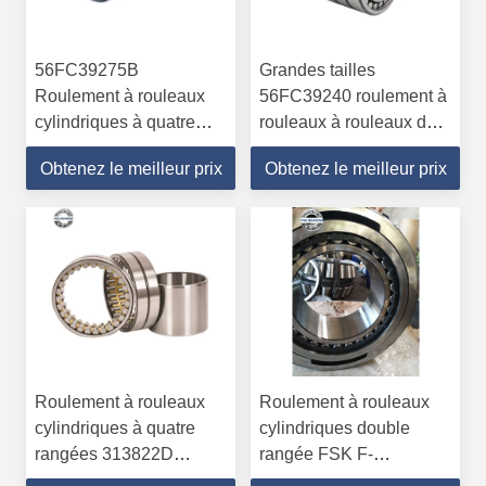
56FC39275B
Grandes tailles
Roulement à rouleaux
56FC39240 roulement à
cylindriques à quatre
rouleaux à rouleaux de
rangées
280*390*240 mm à
Obtenez le meilleur prix
Obtenez le meilleur prix
280*390*275mm
quatre rangées
Matériau G20cr2Ni4A
Roulement à rouleaux
Roulement à rouleaux
cylindriques à quatre
cylindriques double
rangées 313822D
rangée FSK F-
280*390*220mm
800594.ZL-K-C5 pour