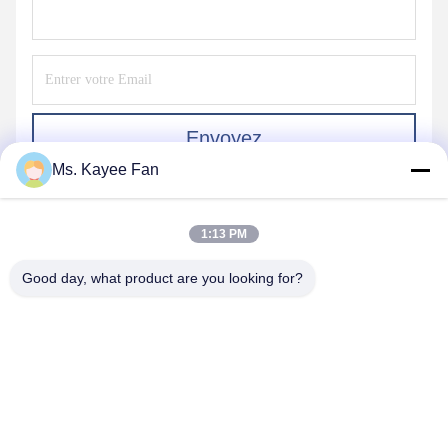
Envoyez
Ms. Kayee Fan
1:13 PM
Good day, what product are you looking for?
WUXI FSK TRANSMISSION BEARING CO.,
LTD
fskbearing@hotmail.com
86-510-82713083