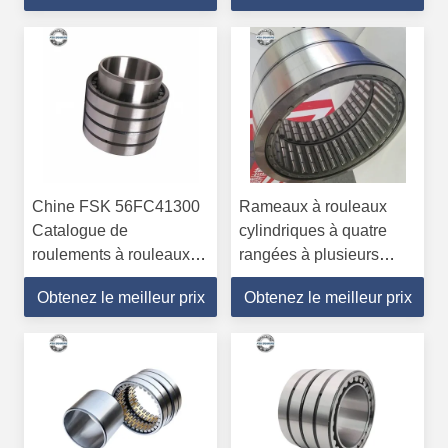
Chine FSK 56FC41300
Rameaux à rouleaux
Catalogue de
cylindriques à quatre
roulements à rouleaux
rangées à plusieurs
cylindriques à plusieurs
rangées 56FC39275J
Obtenez le meilleur prix
Obtenez le meilleur prix
rangées
Rameaux de broyeur en
acier