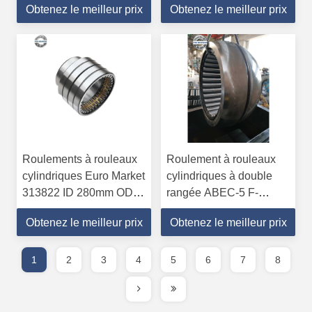
Obtenez le meilleur prix
Obtenez le meilleur prix
Fabrication chinoise
machine à broyer le
charbon
Roulements à rouleaux
Roulement à rouleaux
cylindriques Euro Market
cylindriques à double
313822 ID 280mm OD
rangée ABEC-5 F-
390mm Cage en fer
800593.ZL-K-C5 auto-
Obtenez le meilleur prix
Obtenez le meilleur prix
aligneur 670*1090*336
mm
1
2
3
4
5
6
7
8