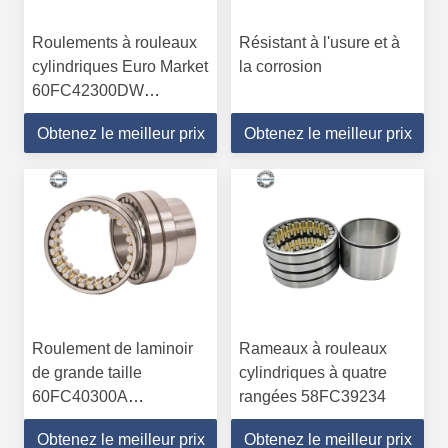
Roulements à rouleaux
Résistant à l'usure et à
cylindriques Euro Market
la corrosion
60FC42300DW
ID300mm OD420mm Cage
Obtenez le meilleur prix
Obtenez le meilleur prix
en fer
Roulement de laminoir
Rameaux à rouleaux
de grande taille
cylindriques à quatre
60FC40300A
rangées 58FC39234
300*400*300mm à
Obtenez le meilleur prix
Obtenez le meilleur prix
quatre rangées