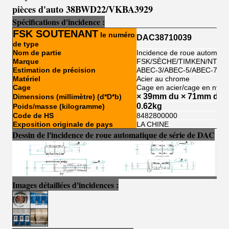
pièces d'auto 38BWD22/VKBA3929
Spécifications d'incidence :
FSK SOUTENANT
le numéro
DAC38710039
de type
Nom de partie
Incidence de roue automati
Marque
FSK/SÈCHE/TIMKEN/NTN/
Estimation de précision
ABEC-3/ABEC-5/ABEC-7
Matériel
Acier au chrome
Cage
Cage en acier/cage en nylo
× 39mm du × 71mm de
Dimensions (millimètre) (d*D*b)
0.62kg
Poids/masse (kilogramme)
Code de HS
8482800000
Exposition originale de pays
LA CHINE
Dessin de l'incidence de roue automatique de série de DAC
Images détaillées d'incidences :