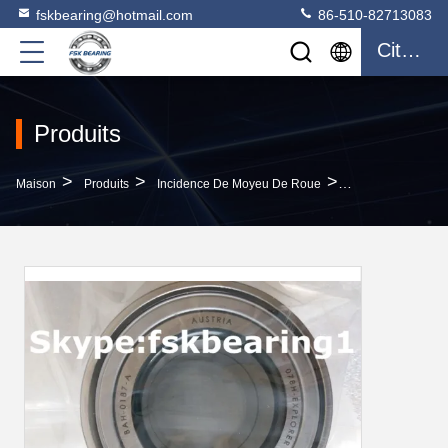
fskbearing@hotmail.com
86-510-82713083
Citation
Produits
>
>
>
Maison
Produits
Incidence De Moyeu De Roue
Moyeu De La Rou