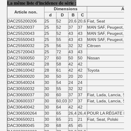
La même liste d'incidence de série :
Dimensions
Appl
Article non.
d
D
B
C
DAC255200206
25
52
20,6
20,6
Fiat, Seat
DAC25520037
25
52
37
37
MAN SAF, Peugeot, Cit
DAC25520043
25
52
43
43
MAN SAF, Peugeot, Cit
DAC25550043
25
55
43
43
MAN SAF, Peugeot, Cit
DAC25560032
25
56
32
32
Citroen
DAC25720043
25
72
43
43
DAC27600050
27
60
50
50
Nissan
DAC28580042
28
58
42
42
DAC28610042
28
61
42
42
Toyota
DAC30500020
30
50
20
20
DAC30540024
30
54
24
24
DAC30550032
30
55
32
32
DAC30600037
30
60
37
37
Fiat, Lada, Lancia, Seat
DAC30600337
30
60,03
37
37
Fiat, Lada, Lancia, Seat
DAC30640042
30
64
42
42
DAC306500264
30
65
26,4
26,4
POUR LA RÉGATE DE 
DAC30650021
30
65
21
21
Fiat, Seat, Polski
DAC30680045
30
68
45
45