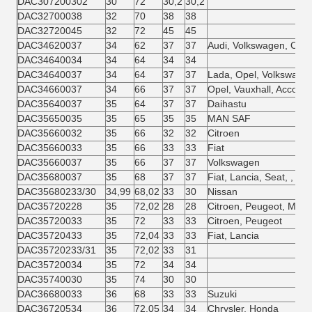
DAC307200302
30
72
30,2
30,2
DAC32700038
32
70
38
38
DAC32720045
32
72
45
45
DAC34620037
34
62
37
37
Audi, Volkswagen, Chry
DAC34640034
34
64
34
34
DAC34640037
34
64
37
37
Lada, Opel, Volkswagen
DAC34660037
34
66
37
37
Opel, Vauxhall, Accord
DAC35640037
35
64
37
37
Daihastu
DAC35650035
35
65
35
35
MAN SAF
DAC35660032
35
66
32
32
Citroen
DAC35660033
35
66
33
33
Fiat
DAC35660037
35
66
37
37
Volkswagen
DAC35680037
35
68
37
37
Fiat, Lancia, Seat, , Za
DAC35680233/30
34,99
68,02
33
30
Nissan
DAC35720228
35
72,02
28
28
Citroen, Peugeot, MAN 
DAC35720033
35
72
33
33
Citroen, Peugeot
DAC35720433
35
72,04
33
33
Fiat, Lancia
DAC35720233/31
35
72,02
33
31
DAC35720034
35
72
34
34
DAC35740030
35
74
30
30
DAC36680033
36
68
33
33
Suzuki
DAC36720534
36
72,05
34
34
Chrysler, Honda