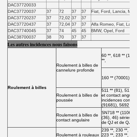
DAC37720033
DAC37720037
37
72
37
37
Fiat, Ford, Lancia, MAN
DAC37720237
37
72,02
37
37
DAC37720437
37
72,04
37
37
Alfa Romeo, Fiat, Lanc
DAC37740045
37
74
45
45
BMW, Opel, Ford
DAC38700037
38
70
37
37
Les autres incidences nous faisons
60 **, 618 ** (1008
**,
Roulement à billes de
cannelure profonde
160 ** (70001)
Roulement à billes
511 ** (81), 512 **
Roulement à billes de
et contact angulai
poussée
incidences comme 
(91681), 5692 ** 
SN718 ** (11068), 7
Roulement à billes de
(36), 46) séries à 
contact angulaire
de QJ et de QJF
239 **, 230 **, 240 
Roulement à rouleaux
223 **, 233 **, 213