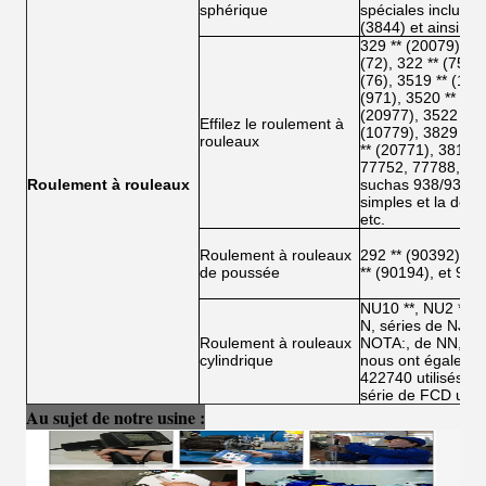
sphérique
spéciales incluez 
(3844) et ainsi de 
329 ** (20079), 21
(72), 322 ** (75), 
(76), 3519 ** (109
(971), 3520 ** (20
(20977), 3522 ** (
Effilez le roulement à
(10779), 3829 ** 
rouleaux
** (20771), 3811 *
77752, 77788, 777
Roulement à rouleaux
suchas 938/932 d'
simples et la dou
etc.
Roulement à rouleaux
292 ** (90392), 29
de poussée
** (90194), et 906
NU10 **, NU2 **, N
N, séries de NJ, 
Roulement à rouleaux
NOTA:, de NN, de
cylindrique
nous ont égalemen
422740 utilisés da
série de FCD utili
Au sujet de notre usine :