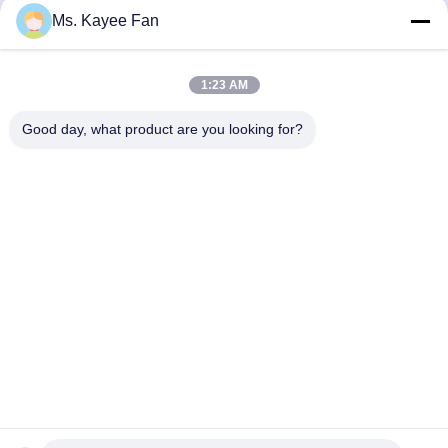
de roues pour Jaguar X-
roulement à deux rangées
Obtenez le meilleur prix
Obtenez le meilleur prix
Ms. Kayee Fan
TYPE X400 02-04
Gcr15 acier chrome et
capteur ABS pour Wildcat
Bojun
1:23 AM
Good day, what product are you looking for?
WUXI FSK TRANSMISSION BEARING CO.,
LTD
fskbearing@hotmail.com
86-510-82713083
N° 220 rue Renmin du milieu, district de Liangxi, Wuxi,
Jiangsu, Chine
Bonne qualité de la Chine Roulements à rouleaux coniques Fournisseur. ©