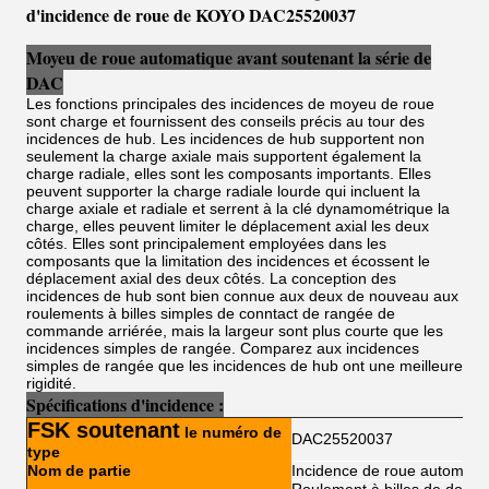
d'incidence de roue de KOYO DAC25520037
Moyeu de roue automatique avant soutenant la série de
DAC
Les fonctions principales des incidences de moyeu de roue
sont charge et fournissent des conseils précis au tour des
incidences de hub. Les incidences de hub supportent non
seulement la charge axiale mais supportent également la
charge radiale, elles sont les composants importants. Elles
peuvent supporter la charge radiale lourde qui incluent la
charge axiale et radiale et serrent à la clé dynamométrique la
charge, elles peuvent limiter le déplacement axial les deux
côtés. Elles sont principalement employées dans les
composants que la limitation des incidences et écossent le
déplacement axial des deux côtés. La conception des
incidences de hub sont bien connue aux deux de nouveau aux
roulements à billes simples de conntact de rangée de
commande arriérée, mais la largeur sont plus courte que les
incidences simples de rangée. Comparez aux incidences
simples de rangée que les incidences de hub ont une meilleure
rigidité.
Spécifications d'incidence :
FSK soutenant
le numéro de
DAC25520037
type
Nom de partie
Incidence de roue automati