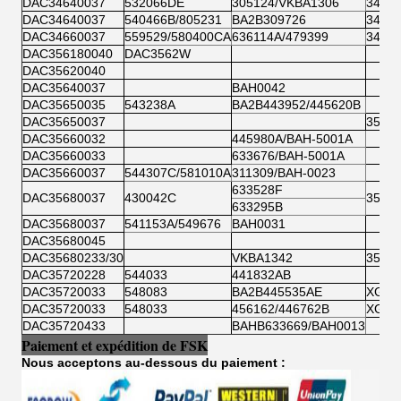
DAC34640037
532066DE
305124/VKBA1306
34BW
DAC34640037
540466B/805231
BA2B309726
34BW
DAC34660037
559529/580400CA
636114A/479399
34BW
DAC356180040
DAC3562W
DAC35620040
DAC35640037
BAH0042
DAC35650035
543238A
BA2B443952/445620B
DAC35650037
35BW
DAC35660032
445980A/BAH-5001A
DAC35660033
633676/BAH-5001A
DAC35660037
544307C/581010A
311309/BAH-0023
633528F
DAC35680037
430042C
35BW
633295B
DAC35680037
541153A/549676
BAH0031
DAC35680045
DAC35680233/30
VKBA1342
35BW
DAC35720228
544033
441832AB
DAC35720033
548083
BA2B445535AE
XGB 
DAC35720033
548033
456162/446762B
XGB 
DAC35720433
BAHB633669/BAH0013
Paiement et expédition de FSK
Nous acceptons au-dessous du paiement :