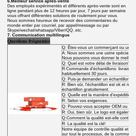
6.Meilleur service après-vente
Des employés expérimentés et différents après-vente sont en
ligne pendant plus de 12 heures par jour, 7 jours par semaine
vous offrant différentes solutions de roulement pour vous.
Nous sommes heureux de recevoir des commentaires du
monde entier par courriel, par appel/message ou par
Skype/wechat/whatsapp/Viber/QQ..etc.
7. Communication multilingue
Questions fréquentes
Q: Êtes-vous un commerçant ou un fa
A: Nous sommes une usine spécialisée
Nous pouvons vous donner le meilleur p
Q: Quel est votre délai de livraison?
R:Commande d'échantillons: livraiso
habituellement 30 jours.
Q: Puis-je demander un échantillon?
R: Bien sûr, l'échantillon est ok et n
échantillon gratuitement.
Q: Quelle est la manière d'expédition?
R: Selon vos exigences.
Q: Pouvez-vous accepter OEM ou O
R: Oui, bien sûr. Le logo est égalemen
Q:Comment la qualité est-elle contrôl
R: La qualité est la clé!
Notre équipe de contrôle qualité et not
sur tout le processus, de la commande 