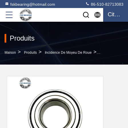
fskbearing@hotmail.com
86-510-82713083
Citation
Produits
>
>
>
Maison
Produits
Incidence De Moyeu De Roue
DAC40740036-34 