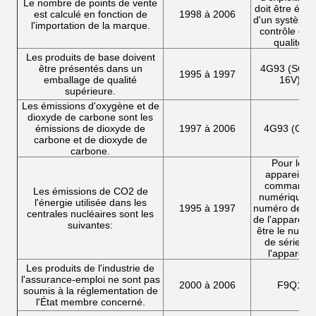
Le nombre de points de vente
doit être équi
est calculé en fonction de
1998 à 2006
d'un système
l'importation de la marque.
contrôle de l
qualité.
Les produits de base doivent
être présentés dans un
4G93 (SOH
1995 à 1997
emballage de qualité
16V)
supérieure.
Les émissions d'oxygène et de
dioxyde de carbone sont les
émissions de dioxyde de
1997 à 2006
4G93 (GDI)
carbone et de dioxyde de
carbone.
Pour les
appareils à
commande
Les émissions de CO2 de
numérique, l
l'énergie utilisée dans les
1995 à 1997
numéro de sé
centrales nucléaires sont les
de l'appareil d
suivantes:
être le numé
de série de
l'appareil.
Les produits de l'industrie de
l'assurance-emploi ne sont pas
2000 à 2006
F9Q1
soumis à la réglementation de
l'État membre concerné.