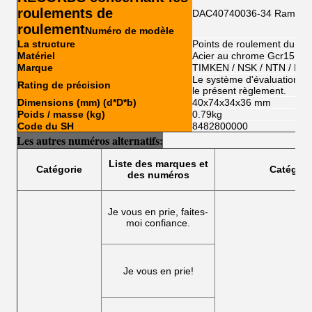
roulements de
DAC40740036-34 Rameau 
roulement
Numéro de modèle
La structure
Points de roulement du mo
Matériel
Acier au chrome Gcr15
Marque
TIMKEN / NSK / NTN / FS
Le système d'évaluation de l
Rating de précision
le présent règlement.
Dimensions (mm) (d*D*b)
40x74x34x36 mm
Poids / masse (kg)
0.79kg
Code du SH
8482800000
Les autres numéros alternatifs:
Liste des marques et
Catégorie
Catégori
des numéros
Je vous en prie, faites-
moi confiance.
Je vous en prie!