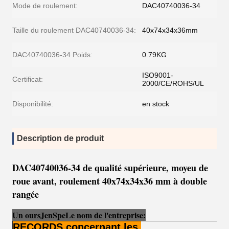
Mode de roulement:
DAC40740036-34
Taille du roulement DAC40740036-34:
40x74x34x36mm
DAC40740036-34 Poids:
0.79KG
ISO9001-
Certificat:
2000/CE/ROHS/UL
Disponibilité:
en stock
Description de produit
DAC40740036-34 de qualité supérieure, moyeu de
roue avant, roulement 40x74x34x36 mm à double
rangée
Un ours
Je
n
Sp
e
Le nom de l'entreprise:
RECORDS concernant les