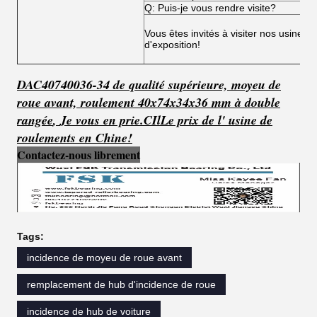
Q: Puis-je vous rendre visite?
Vous êtes invités à visiter nos usines,
d'exposition!
DAC40740036-34 de qualité supérieure, moyeu de
roue avant, roulement 40x74x34x36 mm à double
rangée
,
Je vous en prie.
C
Il
Le prix de l' usine de
roulements en Chine!
Contactez-nous librement
Tags:
incidence de moyeu de roue avant
remplacement de hub d'incidence de roue
incidence de hub de voiture