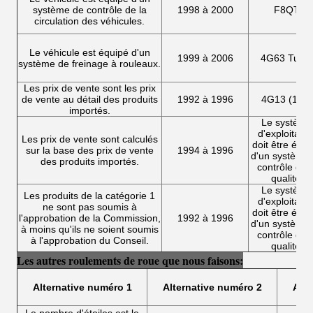
système de contrôle de la
1998 à 2000
F8QT
circulation des véhicules.
Le véhicule est équipé d'un
1999 à 2006
4G63 Turb
système de freinage à rouleaux.
Les prix de vente sont les prix
de vente au détail des produits
1992 à 1996
4G13 (12V)
importés.
Le système
d'exploitatio
Les prix de vente sont calculés
doit être équi
sur la base des prix de vente
1994 à 1996
d'un système
des produits importés.
contrôle de l
qualité.
Le système
Les produits de la catégorie 1
d'exploitatio
ne sont pas soumis à
doit être équi
l'approbation de la Commission,
1992 à 1996
d'un système
à moins qu'ils ne soient soumis
contrôle de l
à l'approbation du Conseil.
qualité.
Les autres roulements de roue que nous faisons:
Alternative numéro 1
Alternative numéro 2
Alte