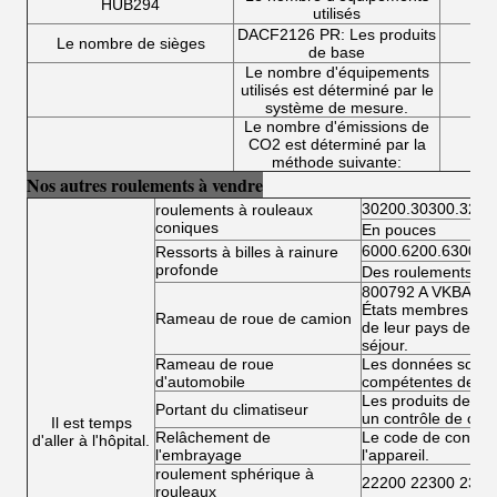
HUB294
utilisés
DACF2126 PR: Les produits
Le nombre de sièges
de base
Le nombre d'équipements
utilisés est déterminé par le
système de mesure.
Le nombre d'émissions de
CO2 est déterminé par la
méthode suivante:
Nos autres roulements à vendre
30200.30300.3220
roulements à rouleaux
coniques
En pouces
6000.6200.6300.6
Ressorts à billes à rainure
profonde
Des roulements à bi
800792 A VKBA 54
États membres doiv
Rameau de roue de camion
de leur pays de rés
séjour.
Rameau de roue
Les données sont fo
d'automobile
compétentes de l'
Les produits de la 
Portant du climatiseur
un contrôle de conf
Il est temps
Relâchement de
Le code de conduit
d'aller à l'hôpital.
l'embrayage
l'appareil.
roulement sphérique à
22200 22300 2300
rouleaux