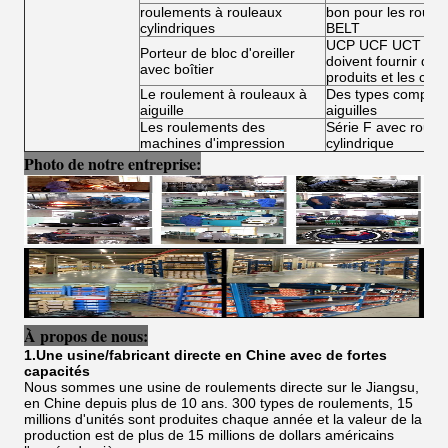
roulements à rouleaux
bon pour les roule
cylindriques
BELT
UCP UCF UCT UCFL
Porteur de bloc d'oreiller
doivent fournir des 
avec boîtier
produits et les condi
Le roulement à rouleaux à
Des types complets
aiguille
aiguilles
Les roulements des
Série F avec roulea
machines d'impression
cylindrique
Photo de notre entreprise:
À propos de nous:
1.Une usine/fabricant directe en Chine avec de fortes
capacités
Nous sommes une usine de roulements directe sur le Jiangsu,
en Chine depuis plus de 10 ans. 300 types de roulements, 15
millions d'unités sont produites chaque année et la valeur de la
production est de plus de 15 millions de dollars américains