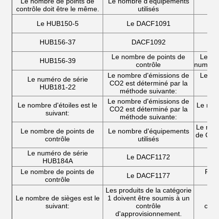
Le nombre de points de
Le nombre d'équipements
contrôle doit être le même.
utilisés
Le HUB150-5
Le DACF1091
HUB156-37
DACF1092
Le nombre de points de
Le num
HUB156-39
contrôle
numéro 
Le nombre d'émissions de
Le num
Le numéro de série
CO2 est déterminé par la
nu
HUB181-22
méthode suivante:
Le nombre d'émissions de
Le nombre d'étoiles est le
Le num
CO2 est déterminé par la
suivant:
méthode suivante:
Le nomb
Le nombre de points de
Le nombre d'équipements
de CO2 
contrôle
utilisés
mé
Le numéro de série
Le DACF1172
HUB184A
Le nombre de points de
Pour
Le DACF1177
contrôle
Les produits de la catégorie
Le nombre de sièges est le
1 doivent être soumis à un
Pou
suivant:
contrôle
com
d'approvisionnement.