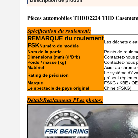
Description de produit
Pièces automobiles THDD2224 THD Casement d
Spécification du roulement
:
REMARQUE du roulement
Les déchets d'ea
FSK
Numéro de modèle
Nom de la partie
Points de roulem
Dimensions (mm) (d*D*b)
Contactez-nous p
Poids / masse (kg)
Contactez-nous p
Matériel
Acier au chrome
Le système d'évalu
Rating de précision
présent règlemen
Marque
FSKG / KBE / OE
Le spectacle de pays original
Chine (FSKG)
Détails
Bea!
anneau P
Les photos: