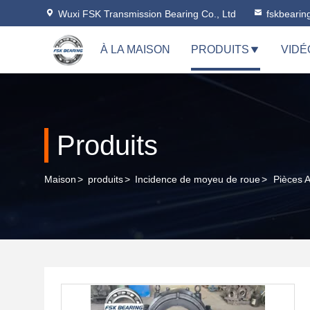
Wuxi FSK Transmission Bearing Co., Ltd
fskbeari
À LA MAISON
PRODUITS
VIDÉ
Produits
Maison
>
produits
>
Incidence de moyeu de roue
>
Pièces 