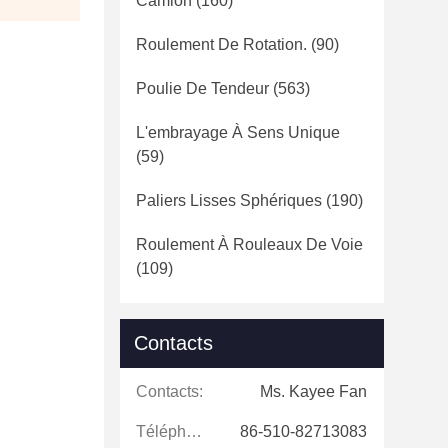
Camion
(160)
Roulement De Rotation.
(90)
Poulie De Tendeur
(563)
L'embrayage À Sens Unique
(59)
Paliers Lisses Sphériques
(190)
Roulement À Rouleaux De Voie
(109)
Contacts
Contacts:
Ms. Kayee Fan
Téléphone:
86-510-82713083