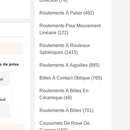
Direction
(74)
Roulements À Palier
(462)
Roulements Pour Mouvement
Linéaire
(122)
Roulements À Rouleaux
Sphériques
(1415)
 de prise
Roulements À Aiguilles
(885)
Billes À Contact Oblique
(765)
us
Roulements À Billes En
Céramique
(48)
Sud
Roulements À Billes
(701)
Coussinets De Roue De