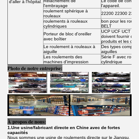
Relâchement de
Le code de conduit
d'aller à l'hôpital.
l'embrayage
l'appareil.
roulement sphérique à
22200 22300 2300
rouleaux
roulements à rouleaux
bon pour les roule
cylindriques
BELT
UCP UCF UCT UCFL
Porteur de bloc d'oreiller
doivent fournir des 
avec boîtier
produits et les condi
Le roulement à rouleaux à
Des types complets
aiguille
aiguilles
Les roulements des
Série F avec roulea
machines d'impression
cylindrique
Photo de notre entreprise:
À propos de nous:
1.Une usine/fabricant directe en Chine avec de fortes
capacités
Nous sommes une usine de roulements directe sur le Jiangsu,