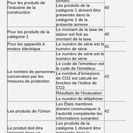
suivant:
Pour les produits de
Les produits de la
l'industrie de la
40
catégorie 1 doivent être
construction
présentés dans la
catégorie 1 de la
présente annexe.
Le montant de la taxe de
Pour les produits de la
séjour est fixé au
40
catégorie 1
montant de la taxe.
Pour les appareils à
Le numéro de série est le
41
moteur électrique
numéro de série.
Le numéro de série est le
numéro de série.
Le code de l'émetteur est
le code de l'émetteur.
Le nombre de personnes
Le nombre d'émissions
concernées par les
42
de CO2 est calculé en
mesures de protection
fonction de l'indice de
CO2.
Résultats de l'évaluation
Le numéro de téléphone:
Les États membres
doivent communiquer à
Les produits de l'Union
42
l'autorité compétente les
informations suivantes:
Les produits de la
Le produit doit être
catégorie 1 doivent être
présenté dans un
présentés dans la