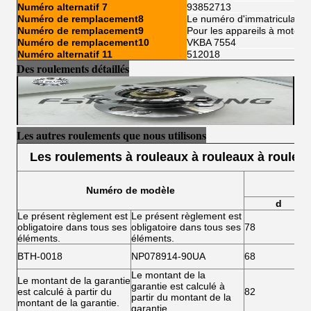
Numéro alternatif 7
93852713
Numéro de remplacement8
Le numéro d'immatriculatio
Numéro de remplacement9
Pour les appareils à moteur 
Numéro de remplacement10
VKBA 7554
Numéro alternatif 11
512018
Des roulements détaillés
Les autres roulements que nous utilisons
Les roulements à rouleaux à rouleaux à roulea
Numéro de modèle
d
Le présent règlement est
Le présent règlement est
obligatoire dans tous ses
obligatoire dans tous ses
78
éléments.
éléments.
BTH-0018
NP078914-90UA
68
Le montant de la
Le montant de la garantie
garantie est calculé à
est calculé à partir du
82
partir du montant de la
montant de la garantie.
garantie.