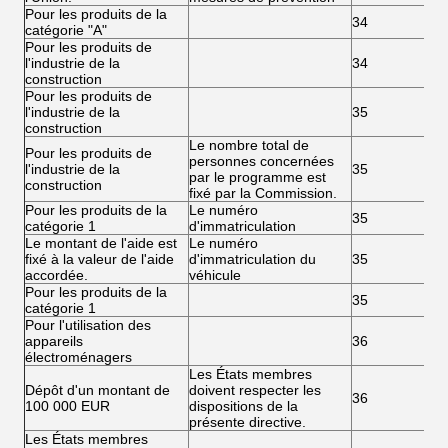
Pour les produits de la
34
catégorie "A"
Pour les produits de
l'industrie de la
34
construction
Pour les produits de
l'industrie de la
35
construction
Le nombre total de
Pour les produits de
personnes concernées
l'industrie de la
35
par le programme est
construction
fixé par la Commission.
Pour les produits de la
Le numéro
35
catégorie 1
d'immatriculation
Le montant de l'aide est
Le numéro
fixé à la valeur de l'aide
d'immatriculation du
35
accordée.
véhicule
Pour les produits de la
35
catégorie 1
Pour l'utilisation des
appareils
36
électroménagers
Les États membres
Dépôt d'un montant de
doivent respecter les
36
100 000 EUR
dispositions de la
présente directive.
Les États membres