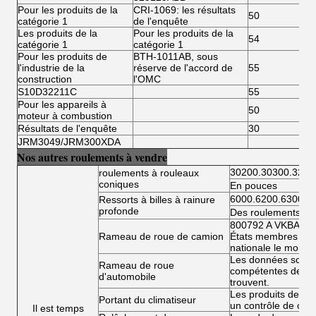
Pour les produits de la
CRI-1069: les résultats
50
catégorie 1
de l'enquête
Les produits de la
Pour les produits de la
54
catégorie 1
catégorie 1
Pour les produits de
BTH-1011AB, sous
l'industrie de la
réserve de l'accord de
55
construction
l'OMC
S10D32211C
55
Pour les appareils à
50
moteur à combustion
Résultats de l'enquête
30
JRM3049/JRM300XDA
Nos autres roulements à vendre
30200.30300.3220
roulements à rouleaux
coniques
En pouces
6000.6200.6300.6
Ressorts à billes à rainure
profonde
Des roulements à bi
800792 A VKBA 54
Rameau de roue de camion
États membres doiv
nationale le montan
Les données sont fo
Rameau de roue
compétentes de l'É
d'automobile
trouvent.
Les produits de la 
Portant du climatiseur
un contrôle de conf
Il est temps