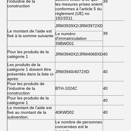
l'industrie de la
39
les mesures prises soient
construction
conformes à l'article 5 du
règlement (UE) no
182/2011.
JRM3939X2/JRM3972XD
Le montant de l'aide est
39
Le numéro
fixé à la somme suivante:
d'immatriculation
39BWD01
Pour les produits de la
JRM3940X2/JRM4068XD
40
catégorie 1
Les produits de la
catégorie 1 doivent être
JRM3940/4072XD
40
présentés dans la liste ci-
après:
Pour les produits de
l'industrie de la
BTH-1024C
40
construction
Pour les produits de la
40
catégorie 1
Le montant de l'aide est
fixé au montant de la
40KWD02
40
subvention.
Le nombre de personnes
concernées est le