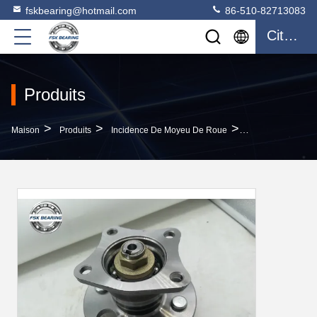
fskbearing@hotmail.com
86-510-82713083
Citation
Produits
>
>
>
Maison
Produits
Incidence De Moyeu De Roue
Marché Des État