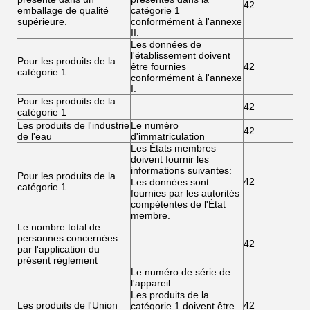
42
emballage de qualité
catégorie 1
supérieure.
conformément à l'annexe
II.
Les données de
l'établissement doivent
Pour les produits de la
être fournies
42
catégorie 1
conformément à l'annexe
I.
Pour les produits de la
42
catégorie 1
Les produits de l'industrie
Le numéro
42
de l'eau
d'immatriculation
Les États membres
doivent fournir les
informations suivantes:
Pour les produits de la
42
Les données sont
catégorie 1
fournies par les autorités
compétentes de l'État
membre.
Le nombre total de
personnes concernées
42
par l'application du
présent règlement
Le numéro de série de
l'appareil
Les produits de la
Les produits de l'Union
42
catégorie 1 doivent être