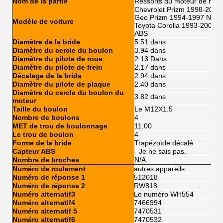
Nom de la partie
Ressorts du moteur de roue
Chevrolet Prizm 1998-200
Geo Prizm 1994-1997 Non
Modèle de voiture
Toyota Corolla 1993-2002 n
ABS
Diamètre de la bride
5.51 dans
Diamètre du cercle du boulon
3.94 dans
Diamètre du pilote de roue
2.13 Dans
Diamètre du pilote de frein
2.17 dans
Décalage de la bride
2.94 dans
Diamètre du pilote de plaque
2.40 dans
Diamètre du cercle du boulon du
3.82 dans
moteur
Taille du boulon
Le M12X1.5
Nombre de boulons
4
MET de trou de boulonnage
11.00
Le trou de boulon
4
Forme de la bride
Trapézoïde décalé
Capteur ABS
- Je ne sais pas.
Nombre de broches
N/A
Numéro de roulement
autres appareils
Numéro de réponse 1
512018
Numéro de réponse 2
RW818
Numéro alternatif3
Le numéro WH554
Numéro alternatif4
7466994
Numéro alternatif 5
7470531
Numéro alternatif6
7470532