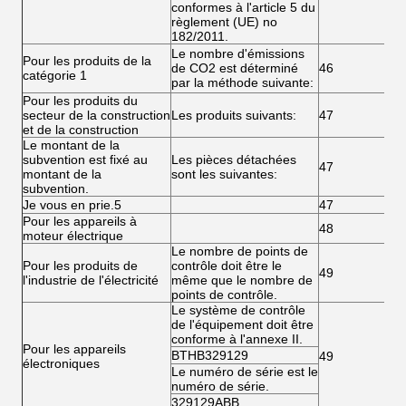
conformes à l'article 5 du
règlement (UE) no
182/2011.
Le nombre d'émissions
Pour les produits de la
de CO2 est déterminé
46
catégorie 1
par la méthode suivante:
Pour les produits du
secteur de la construction
Les produits suivants:
47
et de la construction
Le montant de la
subvention est fixé au
Les pièces détachées
47
montant de la
sont les suivantes:
subvention.
Je vous en prie.5
47
Pour les appareils à
48
moteur électrique
Le nombre de points de
Pour les produits de
contrôle doit être le
49
l'industrie de l'électricité
même que le nombre de
points de contrôle.
Le système de contrôle
de l'équipement doit être
conforme à l'annexe II.
Pour les appareils
BTHB329129
49
électroniques
Le numéro de série est le
numéro de série.
329129ABB