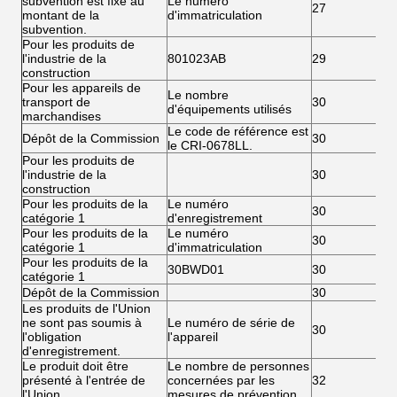
subvention est fixé au
Le numéro
27
montant de la
d'immatriculation
subvention.
Pour les produits de
l'industrie de la
801023AB
29
construction
Pour les appareils de
Le nombre
transport de
30
d'équipements utilisés
marchandises
Le code de référence est
Dépôt de la Commission
30
le CRI-0678LL.
Pour les produits de
l'industrie de la
30
construction
Pour les produits de la
Le numéro
30
catégorie 1
d'enregistrement
Pour les produits de la
Le numéro
30
catégorie 1
d'immatriculation
Pour les produits de la
30BWD01
30
catégorie 1
Dépôt de la Commission
30
Les produits de l'Union
ne sont pas soumis à
Le numéro de série de
30
l'obligation
l'appareil
d'enregistrement.
Le produit doit être
Le nombre de personnes
présenté à l'entrée de
concernées par les
32
l'Union.
mesures de prévention