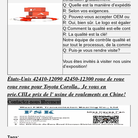
Q: Quelle est la manière d'expédition?
R: Selon vos exigences.
Q: Pouvez-vous accepter OEM ou O
R: Oui, bien sûr. Le logo est égalemen
Q:Comment la qualité est-elle contrôl
R: La qualité est la clé!
Notre équipe de contrôle qualité et not
sur tout le processus, de la commande 
Q: Puis-je vous rendre visite?
Vous êtes invités à visiter nos usines,
d'exposition!
États-Unis 42410-12090 42450-12300 roue de roue
roue roue pour Toyota Corolla.
,
Je vous en
prie.
C
Il
Le prix de l' usine de roulements en Chine!
Contactez-nous librement
Tags: