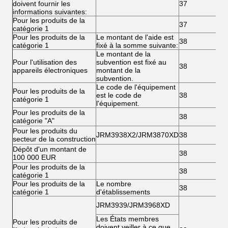
doivent fournir les
37
informations suivantes:
Pour les produits de la
37
catégorie 1
Pour les produits de la
Le montant de l'aide est
38
catégorie 1
fixé à la somme suivante:
Le montant de la
Pour l'utilisation des
subvention est fixé au
38
appareils électroniques
montant de la
subvention.
Le code de l'équipement
Pour les produits de la
est le code de
38
catégorie 1
l'équipement.
Pour les produits de la
38
catégorie "A"
Pour les produits du
JRM3938X2/JRM3870XD
38
secteur de la construction
Dépôt d'un montant de
38
100 000 EUR
Pour les produits de la
38
catégorie 1
Pour les produits de la
Le nombre
38
catégorie 1
d'établissements
JRM3939/JRM3968XD
Les États membres
Pour les produits de
doivent veiller à ce que