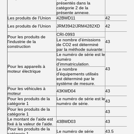
présentés dans la
catégorie 2 de la
présente annexe.
Les produits de l'Union
42BWD11
42
Les produits de l'Union
JRM3942/JRM4282XD
42
CRI-0993
Pour les produits de
Le nombre d'émissions
l'industrie de la
43
de CO2 est déterminé
construction
par la méthode suivante:
Le numéro de série est le
numéro
d'immatriculation.
Pour les appareils à
43
Le nombre
moteur électrique
d'équipements utilisés
est déterminé par le
système de mesure.
Pour les véhicules à
43KWD04
43
moteur
Pour les produits de la
Le numéro de série est le
43
catégorie 1
numéro de série.
Pour les produits de la
43
catégorie 1
Le montant de l'aide est
43BWD03
43
fixé à la valeur de l'aide.
Pour les produits de la
Le numéro de série
43.5
catégorie 1