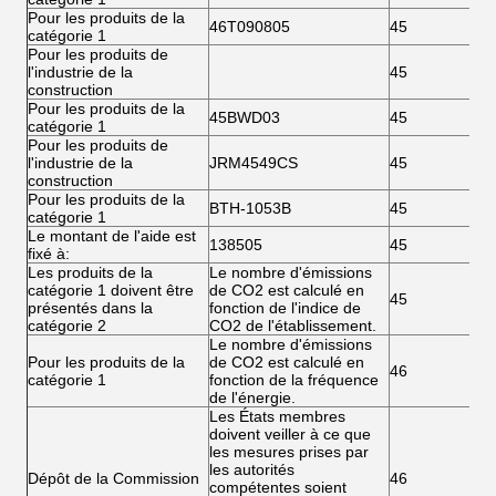
Pour les produits de la
46T090805
45
catégorie 1
Pour les produits de
l'industrie de la
45
construction
Pour les produits de la
45BWD03
45
catégorie 1
Pour les produits de
l'industrie de la
JRM4549CS
45
construction
Pour les produits de la
BTH-1053B
45
catégorie 1
Le montant de l'aide est
138505
45
fixé à:
Les produits de la
Le nombre d'émissions
catégorie 1 doivent être
de CO2 est calculé en
45
présentés dans la
fonction de l'indice de
catégorie 2
CO2 de l'établissement.
Le nombre d'émissions
Pour les produits de la
de CO2 est calculé en
46
catégorie 1
fonction de la fréquence
de l'énergie.
Les États membres
doivent veiller à ce que
les mesures prises par
les autorités
Dépôt de la Commission
46
compétentes soient