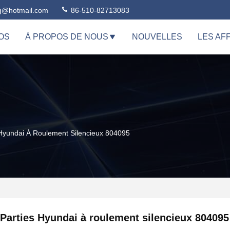
ng@hotmail.com
86-510-82713083
OS
À PROPOS DE NOUS
NOUVELLES
LES AF
 Hyundai À Roulement Silencieux 804095
Parties Hyundai à roulement silencieux 804095