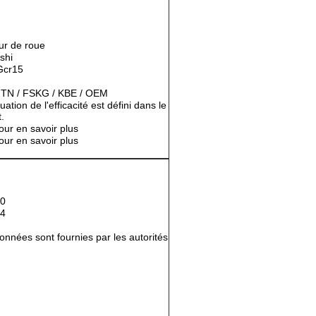
ur de roue
shi
Gcr15
NTN / FSKG / KBE / OEM
ation de l'efficacité est défini dans le
.
ur en savoir plus
ur en savoir plus
10
34
nées sont fournies par les autorités