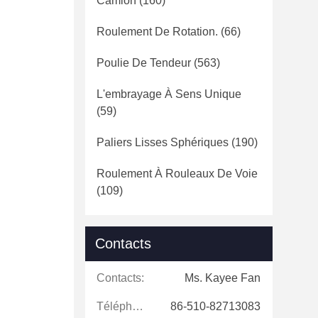
Camion
(160)
Roulement De Rotation.
(66)
Poulie De Tendeur
(563)
L'embrayage À Sens Unique
(59)
Paliers Lisses Sphériques
(190)
Roulement À Rouleaux De Voie
(109)
Contacts
Contacts:
Ms. Kayee Fan
Téléphone:
86-510-82713083