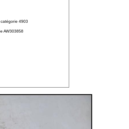
a catégorie 4903
rie AW303858