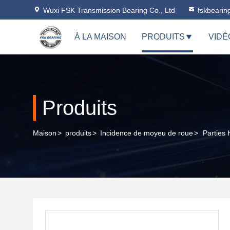
Wuxi FSK Transmission Bearing Co., Ltd
fskbeari
À LA MAISON
PRODUITS
VIDÉ
Produits
Maison
>
produits
>
Incidence de moyeu de roue
>
Parties