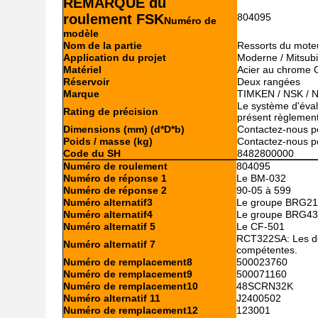
REMARQUE du
roulement FSK
804095
Numéro de
modèle
Nom de la partie
Ressorts du mote
Application du projet
Moderne / Mitsubi
Matériel
Acier au chrome 
Réservoir
Deux rangées
Marque
TIMKEN / NSK / 
Le système d'évalu
Rating de précision
présent règlement
Dimensions (mm) (d*D*b)
Contactez-nous po
Poids / masse (kg)
Contactez-nous po
Code du SH
8482800000
Numéro de roulement
804095
Numéro de réponse 1
Le BM-032
Numéro de réponse 2
90-05 à 599
Numéro alternatif3
Le groupe BRG2
Numéro alternatif4
Le groupe BRG4
Numéro alternatif 5
Le CF-501
RCT322SA: Les don
Numéro alternatif 7
compétentes.
Numéro de remplacement8
500023760
Numéro de remplacement9
500071160
Numéro de remplacement10
48SCRN32K
Numéro alternatif 11
J2400502
Numéro de remplacement12
123001