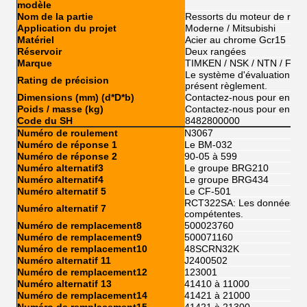
modèle
Nom de la partie
Ressorts du moteur de roue
Application du projet
Moderne / Mitsubishi
Matériel
Acier au chrome Gcr15
Réservoir
Deux rangées
Marque
TIMKEN / NSK / NTN / FSK
Le système d'évaluation de l'
Rating de précision
présent règlement.
Dimensions (mm) (d*D*b)
Contactez-nous pour en sav
Poids / masse (kg)
Contactez-nous pour en sav
Code du SH
8482800000
Numéro de roulement
N3067
Numéro de réponse 1
Le BM-032
Numéro de réponse 2
90-05 à 599
Numéro alternatif3
Le groupe BRG210
Numéro alternatif4
Le groupe BRG434
Numéro alternatif 5
Le CF-501
RCT322SA: Les données sont
Numéro alternatif 7
compétentes.
Numéro de remplacement8
500023760
Numéro de remplacement9
500071160
Numéro de remplacement10
48SCRN32K
Numéro alternatif 11
J2400502
Numéro de remplacement12
123001
Numéro alternatif 13
41410 à 11000
Numéro de remplacement14
41421 à 21000