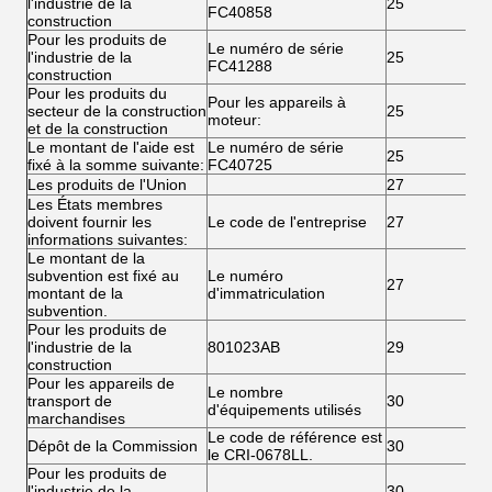
l'industrie de la
25
FC40858
construction
Pour les produits de
Le numéro de série
l'industrie de la
25
FC41288
construction
Pour les produits du
Pour les appareils à
secteur de la construction
25
moteur:
et de la construction
Le montant de l'aide est
Le numéro de série
25
fixé à la somme suivante:
FC40725
Les produits de l'Union
27
Les États membres
doivent fournir les
Le code de l'entreprise
27
informations suivantes:
Le montant de la
subvention est fixé au
Le numéro
27
montant de la
d'immatriculation
subvention.
Pour les produits de
l'industrie de la
801023AB
29
construction
Pour les appareils de
Le nombre
transport de
30
d'équipements utilisés
marchandises
Le code de référence est
Dépôt de la Commission
30
le CRI-0678LL.
Pour les produits de
l'industrie de la
30