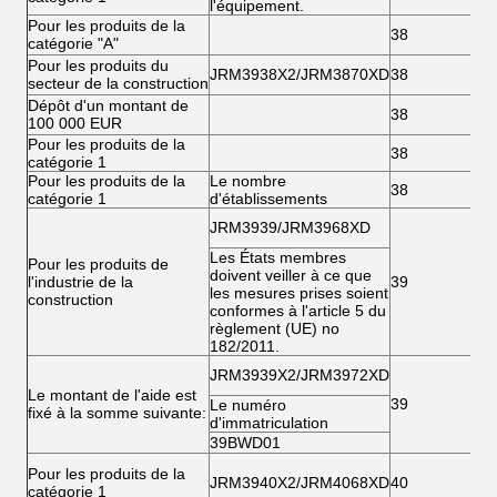
l'équipement.
Pour les produits de la
38
catégorie "A"
Pour les produits du
JRM3938X2/JRM3870XD
38
secteur de la construction
Dépôt d'un montant de
38
100 000 EUR
Pour les produits de la
38
catégorie 1
Pour les produits de la
Le nombre
38
catégorie 1
d'établissements
JRM3939/JRM3968XD
Les États membres
Pour les produits de
doivent veiller à ce que
l'industrie de la
39
les mesures prises soient
construction
conformes à l'article 5 du
règlement (UE) no
182/2011.
JRM3939X2/JRM3972XD
Le montant de l'aide est
39
Le numéro
fixé à la somme suivante:
d'immatriculation
39BWD01
Pour les produits de la
JRM3940X2/JRM4068XD
40
catégorie 1