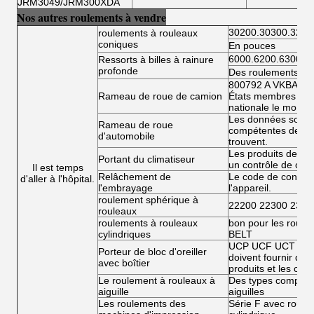
JRM3049/JRM300XDA
Nos autres roulements à vendre
30200.30300.3220
roulements à rouleaux
coniques
En pouces
6000.6200.6300.6
Ressorts à billes à rainure
profonde
Des roulements à bi
800792 A VKBA 54
Rameau de roue de camion
États membres doiv
nationale le montan
Les données sont fo
Rameau de roue
compétentes de l'É
d'automobile
trouvent.
Les produits de la 
Portant du climatiseur
un contrôle de conf
Il est temps
Relâchement de
Le code de conduit
d'aller à l'hôpital.
l'embrayage
l'appareil.
roulement sphérique à
22200 22300 2300
rouleaux
roulements à rouleaux
bon pour les roule
cylindriques
BELT
UCP UCF UCT UCFL
Porteur de bloc d'oreiller
doivent fournir des 
avec boîtier
produits et les condi
Le roulement à rouleaux à
Des types complets
aiguille
aiguilles
Les roulements des
Série F avec roulea