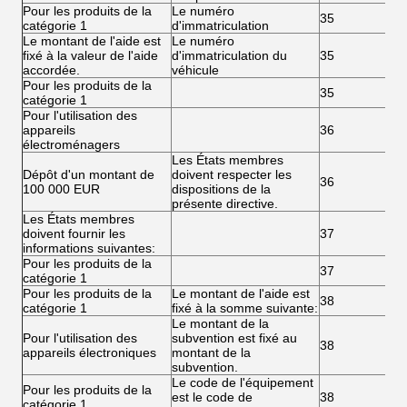
Pour les produits de la
Le numéro
35
catégorie 1
d'immatriculation
Le montant de l'aide est
Le numéro
fixé à la valeur de l'aide
d'immatriculation du
35
accordée.
véhicule
Pour les produits de la
35
catégorie 1
Pour l'utilisation des
appareils
36
électroménagers
Les États membres
Dépôt d'un montant de
doivent respecter les
36
100 000 EUR
dispositions de la
présente directive.
Les États membres
doivent fournir les
37
informations suivantes:
Pour les produits de la
37
catégorie 1
Pour les produits de la
Le montant de l'aide est
38
catégorie 1
fixé à la somme suivante:
Le montant de la
Pour l'utilisation des
subvention est fixé au
38
appareils électroniques
montant de la
subvention.
Le code de l'équipement
Pour les produits de la
est le code de
38
catégorie 1