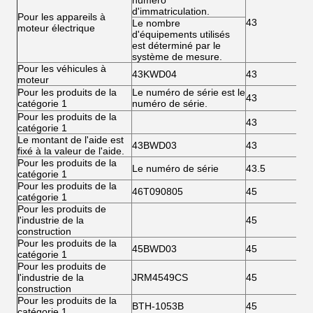
numéro
d'immatriculation.
Pour les appareils à
43
Le nombre
moteur électrique
d'équipements utilisés
est déterminé par le
système de mesure.
Pour les véhicules à
43KWD04
43
moteur
Pour les produits de la
Le numéro de série est le
43
catégorie 1
numéro de série.
Pour les produits de la
43
catégorie 1
Le montant de l'aide est
43BWD03
43
fixé à la valeur de l'aide.
Pour les produits de la
Le numéro de série
43.5
catégorie 1
Pour les produits de la
46T090805
45
catégorie 1
Pour les produits de
l'industrie de la
45
construction
Pour les produits de la
45BWD03
45
catégorie 1
Pour les produits de
l'industrie de la
JRM4549CS
45
construction
Pour les produits de la
BTH-1053B
45
catégorie 1