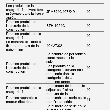
Les produits de la
catégorie 1 doivent être
JRM3940/4072XD
40
présentés dans la liste ci-
après:
Pour les produits de
l'industrie de la
BTH-1024C
40
construction
Pour les produits de la
40
catégorie 1
Le montant de l'aide est
fixé au montant de la
40KWD02
40
subvention.
Le nombre de personnes
concernées est le
suivant:
Pour les produits de
Les produits de la
l'industrie de la
40
catégorie 1 doivent être
construction
présentés dans la
catégorie 1 de la
présente annexe.
Le montant de la taxe de
Pour les produits de la
séjour est fixé au
40
catégorie 1
montant de la taxe.
Pour les appareils à
Le numéro de série est le
41
moteur électrique
numéro de série.
Le numéro de série est le
numéro de série.