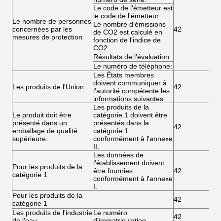
Le code de l'émetteur est
le code de l'émetteur.
Le nombre de personnes
Le nombre d'émissions
concernées par les
42
de CO2 est calculé en
mesures de protection
fonction de l'indice de
CO2.
Résultats de l'évaluation
Le numéro de téléphone:
Les États membres
doivent communiquer à
Les produits de l'Union
42
l'autorité compétente les
informations suivantes:
Les produits de la
Le produit doit être
catégorie 1 doivent être
présenté dans un
présentés dans la
42
emballage de qualité
catégorie 1
supérieure.
conformément à l'annexe
II.
Les données de
l'établissement doivent
Pour les produits de la
être fournies
42
catégorie 1
conformément à l'annexe
I.
Pour les produits de la
42
catégorie 1
Les produits de l'industrie
Le numéro
42
de l'eau
d'immatriculation