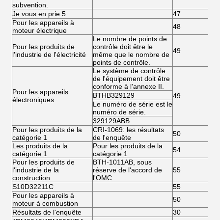
subvention.
Je vous en prie.5
47
Pour les appareils à
48
moteur électrique
Le nombre de points de
Pour les produits de
contrôle doit être le
49
l'industrie de l'électricité
même que le nombre de
points de contrôle.
Le système de contrôle
de l'équipement doit être
conforme à l'annexe II.
Pour les appareils
BTHB329129
49
électroniques
Le numéro de série est le
numéro de série.
329129ABB
Pour les produits de la
CRI-1069: les résultats
50
catégorie 1
de l'enquête
Les produits de la
Pour les produits de la
54
catégorie 1
catégorie 1
Pour les produits de
BTH-1011AB, sous
l'industrie de la
réserve de l'accord de
55
construction
l'OMC
S10D32211C
55
Pour les appareils à
50
moteur à combustion
Résultats de l'enquête
30