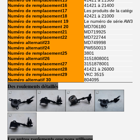
Numéro de remplacement15
41421 à 21300
Numéro de remplacement16
41421 à 21400
Numéro de remplacement17
Les produits de la catégori
Numéro de remplacement18
42421 à 21000
Numéro de remplacement 19
Le numéro de série AW303
Numéro de remplacement 20
MD706180
Numéro de remplacement21
MD719925
Numéro de remplacement22
MD722744
Numéro alternatif23
MD749998
Numéro alternatif24
PW550013
Numéro de remplacement25
3801
Numéro alternatif26
3151808001
Numéro de remplacement27
3151878001
Numéro de remplacement28
41421 à 26000
Numéro de remplacement29
VKC 3515
Numéro alternatif 30
804095
Des roulements détaillés
Les autres roulements que nous utilisons