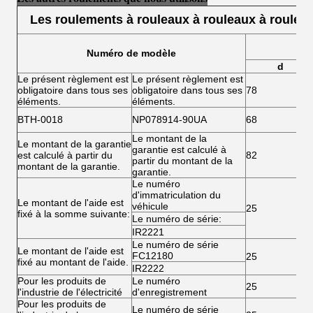
Les roulements à rouleaux à rouleaux à roulea
Numéro de modèle
d
Le présent règlement est
Le présent règlement est
obligatoire dans tous ses
obligatoire dans tous ses
78
éléments.
éléments.
BTH-0018
NP078914-90UA
68
Le montant de la
Le montant de la garantie
garantie est calculé à
est calculé à partir du
82
partir du montant de la
montant de la garantie.
garantie.
Le numéro
d'immatriculation du
Le montant de l'aide est
véhicule
25
fixé à la somme suivante:
Le numéro de série:
IR2221
Le numéro de série
Le montant de l'aide est
FC12180
25
fixé au montant de l'aide.
IR2222
Pour les produits de
Le numéro
25
l'industrie de l'électricité
d'enregistrement
Pour les produits de
Le numéro de série