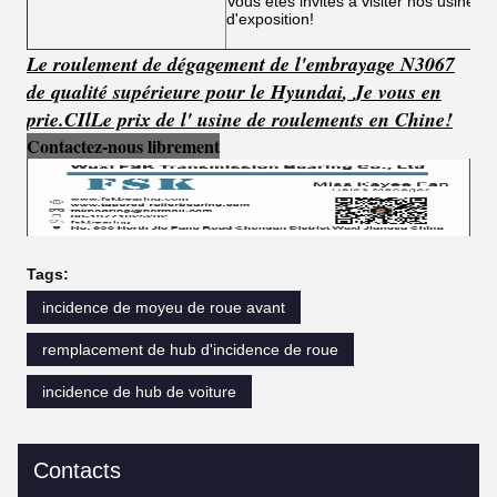
Vous êtes invités à visiter nos usines,
d'exposition!
Le roulement de dégagement de l'embrayage N3067
de qualité supérieure pour le Hyundai
,
Je vous en
prie.
C
Il
Le prix de l' usine de roulements en Chine!
Contactez-nous librement
Tags:
incidence de moyeu de roue avant
remplacement de hub d'incidence de roue
incidence de hub de voiture
Contacts