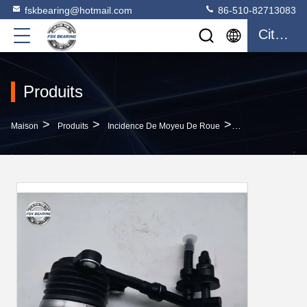
fskbearing@hotmail.com
86-510-82713083
Citation
Produits
>
>
>
Maison
Produits
Incidence De Moyeu De Roue
Le Roulement De