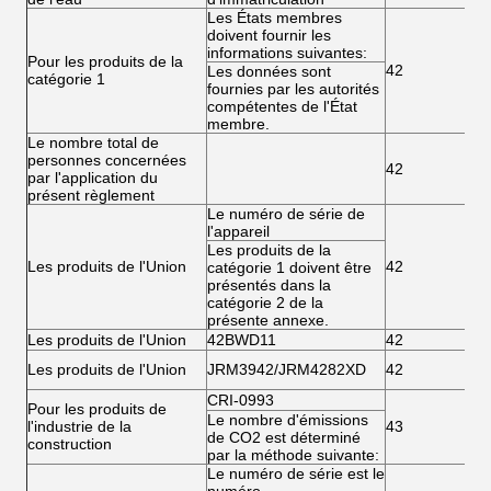
Les États membres
doivent fournir les
informations suivantes:
Pour les produits de la
42
Les données sont
catégorie 1
fournies par les autorités
compétentes de l'État
membre.
Le nombre total de
personnes concernées
42
par l'application du
présent règlement
Le numéro de série de
l'appareil
Les produits de la
Les produits de l'Union
42
catégorie 1 doivent être
présentés dans la
catégorie 2 de la
présente annexe.
Les produits de l'Union
42BWD11
42
Les produits de l'Union
JRM3942/JRM4282XD
42
CRI-0993
Pour les produits de
Le nombre d'émissions
l'industrie de la
43
de CO2 est déterminé
construction
par la méthode suivante:
Le numéro de série est le