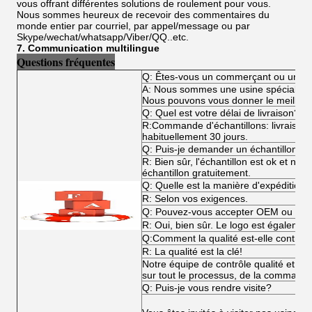
vous offrant différentes solutions de roulement pour vous.
Nous sommes heureux de recevoir des commentaires du
monde entier par courriel, par appel/message ou par
Skype/wechat/whatsapp/Viber/QQ..etc.
7. Communication multilingue
Questions fréquentes
Q: Êtes-vous un commerçant ou un fa
A: Nous sommes une usine spécialisée
Nous pouvons vous donner le meilleur p
Q: Quel est votre délai de livraison?
R:Commande d'échantillons: livraiso
habituellement 30 jours.
Q: Puis-je demander un échantillon?
R: Bien sûr, l'échantillon est ok et n
échantillon gratuitement.
Q: Quelle est la manière d'expédition?
R: Selon vos exigences.
Q: Pouvez-vous accepter OEM ou O
R: Oui, bien sûr. Le logo est égalemen
Q:Comment la qualité est-elle contrôl
R: La qualité est la clé!
Notre équipe de contrôle qualité et not
sur tout le processus, de la commande 
Q: Puis-je vous rendre visite?