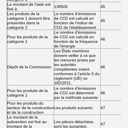
Le montant de l'aide est
138505
45
fixé à:
Les produits de la
Le nombre d'émissions
catégorie 1 doivent être
de CO2 est calculé en
45
présentés dans la
fonction de l'indice de
catégorie 2
CO2 de l'établissement.
Le nombre d'émissions
Pour les produits de la
de CO2 est calculé en
46
catégorie 1
fonction de la fréquence
de l'énergie.
Les États membres
doivent veiller à ce que
les mesures prises par
les autorités
Dépôt de la Commission
46
compétentes soient
conformes à l'article 5 du
règlement (UE) no
182/2011.
Le nombre d'émissions
Pour les produits de la
de CO2 est déterminé
46
catégorie 1
par la méthode suivante:
Pour les produits du
secteur de la construction
Les produits suivants:
47
et de la construction
Le montant de la
subvention est fixé au
Les pièces détachées
47
montant de la
sont les suivantes: