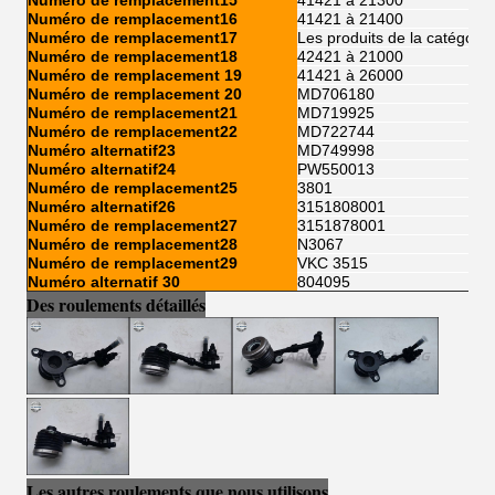
Numéro de remplacement15
41421 à 21300
Numéro de remplacement16
41421 à 21400
Numéro de remplacement17
Les produits de la catégori
Numéro de remplacement18
42421 à 21000
Numéro de remplacement 19
41421 à 26000
Numéro de remplacement 20
MD706180
Numéro de remplacement21
MD719925
Numéro de remplacement22
MD722744
Numéro alternatif23
MD749998
Numéro alternatif24
PW550013
Numéro de remplacement25
3801
Numéro alternatif26
3151808001
Numéro de remplacement27
3151878001
Numéro de remplacement28
N3067
Numéro de remplacement29
VKC 3515
Numéro alternatif 30
804095
Des roulements détaillés
Les autres roulements que nous utilisons