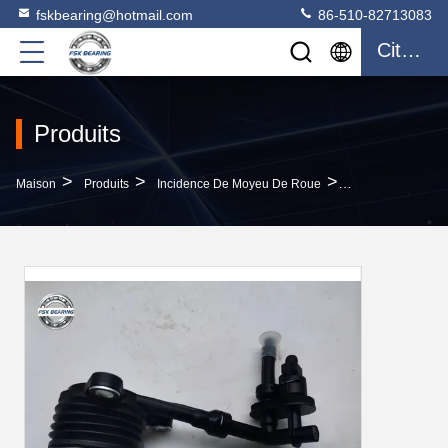
fskbearing@hotmail.com
86-510-82713083
Citation
Produits
>
>
>
Maison
Produits
Incidence De Moyeu De Roue
Super Précision