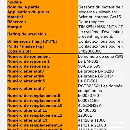
modèle
Nom de la partie
Ressorts du moteur de roue
Application du projet
Moderne / Mitsubishi
Matériel
Acier au chrome Gcr15
Réservoir
Deux rangées
Marque
TIMKEN / NSK / NTN / FSK
Le système d'évaluation de l'
Rating de précision
présent règlement.
Dimensions (mm) (d*D*b)
Contactez-nous pour en sav
Poids / masse (kg)
Contactez-nous pour en sav
Code du SH
8482800000
Numéro de roulement
Le numéro de série AW303
Numéro de réponse 1
Le BM-032
Numéro de réponse 2
90-05 à 599
Numéro alternatif3
Le groupe BRG210
Numéro alternatif4
Le groupe BRG434
Numéro alternatif 5
Le CF-501
RCT322SA: Les données sont
Numéro alternatif 7
compétentes.
Numéro de remplacement8
500023760
Numéro de remplacement9
500071160
Numéro de remplacement10
48SCRN32K
Numéro alternatif 11
J2400502
Numéro de remplacement12
123001
Numéro alternatif 13
41410 à 11000
Numéro de remplacement14
41421 à 21000