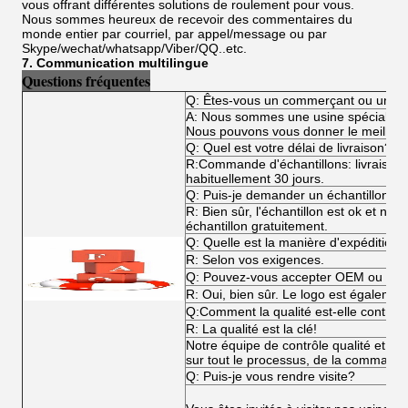
vous offrant différentes solutions de roulement pour vous.
Nous sommes heureux de recevoir des commentaires du
monde entier par courriel, par appel/message ou par
Skype/wechat/whatsapp/Viber/QQ..etc.
7. Communication multilingue
Questions fréquentes
Q: Êtes-vous un commerçant ou un fa
A: Nous sommes une usine spécialisée
Nous pouvons vous donner le meilleur p
Q: Quel est votre délai de livraison?
R:Commande d'échantillons: livraiso
habituellement 30 jours.
Q: Puis-je demander un échantillon?
R: Bien sûr, l'échantillon est ok et n
échantillon gratuitement.
Q: Quelle est la manière d'expédition?
R: Selon vos exigences.
Q: Pouvez-vous accepter OEM ou O
R: Oui, bien sûr. Le logo est égalemen
Q:Comment la qualité est-elle contrôl
R: La qualité est la clé!
Notre équipe de contrôle qualité et not
sur tout le processus, de la commande 
Q: Puis-je vous rendre visite?