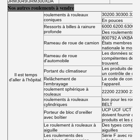
JRM3049/JRM300XDA
Nos autres roulements à vendre
30200.30300.3220
roulements à rouleaux
coniques
En pouces
6000.6200.6300.6
Ressorts à billes à rainure
profonde
Des roulements à bi
800792 A VKBA 54
Rameau de roue de camion
États membres doiv
nationale le montan
Les données sont fo
Rameau de roue
compétentes de l'É
d'automobile
trouvent.
Les produits de la 
Portant du climatiseur
un contrôle de conf
Il est temps
Relâchement de
Le code de conduit
d'aller à l'hôpital.
l'embrayage
l'appareil.
roulement sphérique à
22200 22300 2300
rouleaux
roulements à rouleaux
bon pour les roule
cylindriques
BELT
UCP UCF UCT UCFL
Porteur de bloc d'oreiller
doivent fournir des 
avec boîtier
produits et les condi
Le roulement à rouleaux à
Des types complets
aiguille
aiguilles
Les roulements des
Série F avec roulea