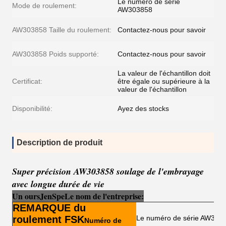
Le numéro de série
Mode de roulement:
AW303858
AW303858 Taille du roulement:
Contactez-nous pour savoir
AW303858 Poids supporté:
Contactez-nous pour savoir
La valeur de l'échantillon doit
Certificat:
être égale ou supérieure à la
valeur de l'échantillon
Disponibilité:
Ayez des stocks
Description de produit
Super précision AW303858 soulage de l'embrayage
avec longue durée de vie
Un ours
Je
n
Sp
e
Le nom de l'entreprise:
REMARQUE du
roulement FSK
Le numéro de série AW303
Numéro de