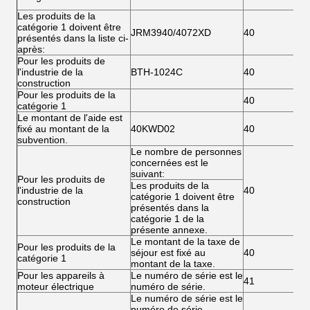
Les produits de la
catégorie 1 doivent être
JRM3940/4072XD
40
présentés dans la liste ci-
après:
Pour les produits de
l'industrie de la
BTH-1024C
40
construction
Pour les produits de la
40
catégorie 1
Le montant de l'aide est
fixé au montant de la
40KWD02
40
subvention.
Le nombre de personnes
concernées est le
suivant:
Pour les produits de
Les produits de la
l'industrie de la
40
catégorie 1 doivent être
construction
présentés dans la
catégorie 1 de la
présente annexe.
Le montant de la taxe de
Pour les produits de la
séjour est fixé au
40
catégorie 1
montant de la taxe.
Pour les appareils à
Le numéro de série est le
41
moteur électrique
numéro de série.
Le numéro de série est le
numéro de série.