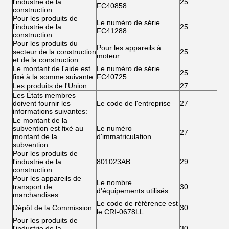
l'industrie de la
25
FC40858
construction
Pour les produits de
Le numéro de série
l'industrie de la
25
FC41288
construction
Pour les produits du
Pour les appareils à
secteur de la construction
25
moteur:
et de la construction
Le montant de l'aide est
Le numéro de série
25
fixé à la somme suivante:
FC40725
Les produits de l'Union
27
Les États membres
doivent fournir les
Le code de l'entreprise
27
informations suivantes:
Le montant de la
subvention est fixé au
Le numéro
27
montant de la
d'immatriculation
subvention.
Pour les produits de
l'industrie de la
801023AB
29
construction
Pour les appareils de
Le nombre
transport de
30
d'équipements utilisés
marchandises
Le code de référence est
Dépôt de la Commission
30
le CRI-0678LL.
Pour les produits de
l'industrie de la
30