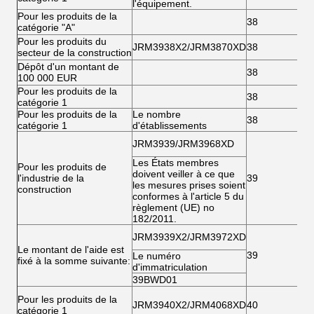
l'équipement.
Pour les produits de la
38
catégorie "A"
Pour les produits du
JRM3938X2/JRM3870XD
38
secteur de la construction
Dépôt d'un montant de
38
100 000 EUR
Pour les produits de la
38
catégorie 1
Pour les produits de la
Le nombre
38
catégorie 1
d'établissements
JRM3939/JRM3968XD
Les États membres
Pour les produits de
doivent veiller à ce que
l'industrie de la
39
les mesures prises soient
construction
conformes à l'article 5 du
règlement (UE) no
182/2011.
JRM3939X2/JRM3972XD
Le montant de l'aide est
39
Le numéro
fixé à la somme suivante:
d'immatriculation
39BWD01
Pour les produits de la
JRM3940X2/JRM4068XD
40
catégorie 1