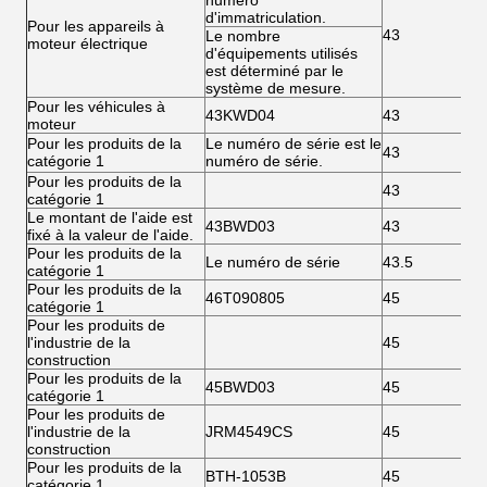
numéro
d'immatriculation.
Pour les appareils à
43
Le nombre
moteur électrique
d'équipements utilisés
est déterminé par le
système de mesure.
Pour les véhicules à
43KWD04
43
moteur
Pour les produits de la
Le numéro de série est le
43
catégorie 1
numéro de série.
Pour les produits de la
43
catégorie 1
Le montant de l'aide est
43BWD03
43
fixé à la valeur de l'aide.
Pour les produits de la
Le numéro de série
43.5
catégorie 1
Pour les produits de la
46T090805
45
catégorie 1
Pour les produits de
l'industrie de la
45
construction
Pour les produits de la
45BWD03
45
catégorie 1
Pour les produits de
l'industrie de la
JRM4549CS
45
construction
Pour les produits de la
BTH-1053B
45
catégorie 1