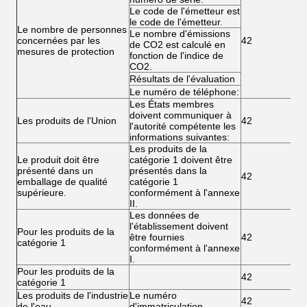
Le code de l'émetteur est
le code de l'émetteur.
Le nombre de personnes
Le nombre d'émissions
concernées par les
42
de CO2 est calculé en
mesures de protection
fonction de l'indice de
CO2.
Résultats de l'évaluation
Le numéro de téléphone:
Les États membres
doivent communiquer à
Les produits de l'Union
42
l'autorité compétente les
informations suivantes:
Les produits de la
Le produit doit être
catégorie 1 doivent être
présenté dans un
présentés dans la
42
emballage de qualité
catégorie 1
supérieure.
conformément à l'annexe
II.
Les données de
l'établissement doivent
Pour les produits de la
être fournies
42
catégorie 1
conformément à l'annexe
I.
Pour les produits de la
42
catégorie 1
Les produits de l'industrie
Le numéro
42
de l'eau
d'immatriculation