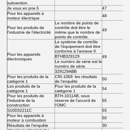
subvention.
Je vous en prie.5
47
Pour les appareils à
48
moteur électrique
Le nombre de points de
Pour les produits de
contrôle doit être le
49
l'industrie de l'électricité
même que le nombre de
points de contrôle.
Le système de contrôle
de l'équipement doit être
conforme à l'annexe II.
Pour les appareils
BTHB329129
49
électroniques
Le numéro de série est le
numéro de série.
329129ABB
Pour les produits de la
CRI-1069: les résultats
50
catégorie 1
de l'enquête
Les produits de la
Pour les produits de la
54
catégorie 1
catégorie 1
Pour les produits de
BTH-1011AB, sous
l'industrie de la
réserve de l'accord de
55
construction
l'OMC
S10D32211C
55
Pour les appareils à
50
moteur à combustion
Résultats de l'enquête
30