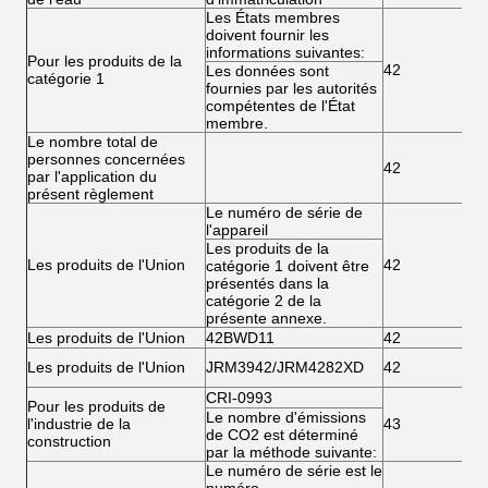
Les États membres
doivent fournir les
informations suivantes:
Pour les produits de la
42
Les données sont
catégorie 1
fournies par les autorités
compétentes de l'État
membre.
Le nombre total de
personnes concernées
42
par l'application du
présent règlement
Le numéro de série de
l'appareil
Les produits de la
Les produits de l'Union
42
catégorie 1 doivent être
présentés dans la
catégorie 2 de la
présente annexe.
Les produits de l'Union
42BWD11
42
Les produits de l'Union
JRM3942/JRM4282XD
42
CRI-0993
Pour les produits de
Le nombre d'émissions
l'industrie de la
43
de CO2 est déterminé
construction
par la méthode suivante:
Le numéro de série est le