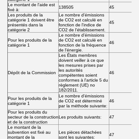
Le montant de l'aide est
138505
45
fixé à:
Les produits de la
Le nombre d'émissions
catégorie 1 doivent être
de CO2 est calculé en
45
présentés dans la
fonction de l'indice de
catégorie 2
CO2 de l'établissement.
Le nombre d'émissions
Pour les produits de la
de CO2 est calculé en
46
catégorie 1
fonction de la fréquence
de l'énergie.
Les États membres
doivent veiller à ce que
les mesures prises par
les autorités
Dépôt de la Commission
46
compétentes soient
conformes à l'article 5 du
règlement (UE) no
182/2011.
Le nombre d'émissions
Pour les produits de la
de CO2 est déterminé
46
catégorie 1
par la méthode suivante:
Pour les produits du
secteur de la construction
Les produits suivants:
47
et de la construction
Le montant de la
subvention est fixé au
Les pièces détachées
47
montant de la
sont les suivantes: