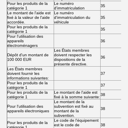
Pour les produits de la
Le numéro
35
catégorie 1
d'immatriculation
Le montant de l'aide est
Le numéro
fixé à la valeur de l'aide
d'immatriculation du
35
accordée.
véhicule
Pour les produits de la
35
catégorie 1
Pour l'utilisation des
appareils
36
électroménagers
Les États membres
Dépôt d'un montant de
doivent respecter les
36
100 000 EUR
dispositions de la
présente directive.
Les États membres
doivent fournir les
37
informations suivantes:
Pour les produits de la
37
catégorie 1
Pour les produits de la
Le montant de l'aide est
38
catégorie 1
fixé à la somme suivante:
Le montant de la
Pour l'utilisation des
subvention est fixé au
38
appareils électroniques
montant de la
subvention.
Le code de l'équipement
Pour les produits de la
est le code de
38
catégorie 1