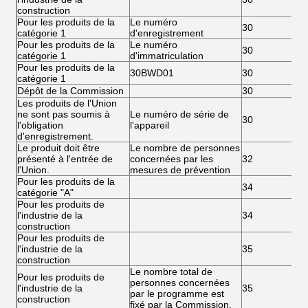
construction
Pour les produits de la
Le numéro
30
catégorie 1
d'enregistrement
Pour les produits de la
Le numéro
30
catégorie 1
d'immatriculation
Pour les produits de la
30BWD01
30
catégorie 1
Dépôt de la Commission
30
Les produits de l'Union
ne sont pas soumis à
Le numéro de série de
30
l'obligation
l'appareil
d'enregistrement.
Le produit doit être
Le nombre de personnes
présenté à l'entrée de
concernées par les
32
l'Union.
mesures de prévention
Pour les produits de la
34
catégorie "A"
Pour les produits de
l'industrie de la
34
construction
Pour les produits de
l'industrie de la
35
construction
Le nombre total de
Pour les produits de
personnes concernées
l'industrie de la
35
par le programme est
construction
fixé par la Commission.