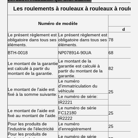
Les roulements à rouleaux à rouleaux à roulea
Numéro de modèle
d
Le présent règlement est
Le présent règlement est
obligatoire dans tous ses
obligatoire dans tous ses
78
éléments.
éléments.
BTH-0018
NP078914-90UA
68
Le montant de la
Le montant de la garantie
garantie est calculé à
est calculé à partir du
82
partir du montant de la
montant de la garantie.
garantie.
Le numéro
d'immatriculation du
Le montant de l'aide est
véhicule
25
fixé à la somme suivante:
Le numéro de série:
IR2221
Le numéro de série
Le montant de l'aide est
FC12180
25
fixé au montant de l'aide.
IR2222
Pour les produits de
Le numéro
25
l'industrie de l'électricité
d'enregistrement
Pour les produits de
Le numéro de série