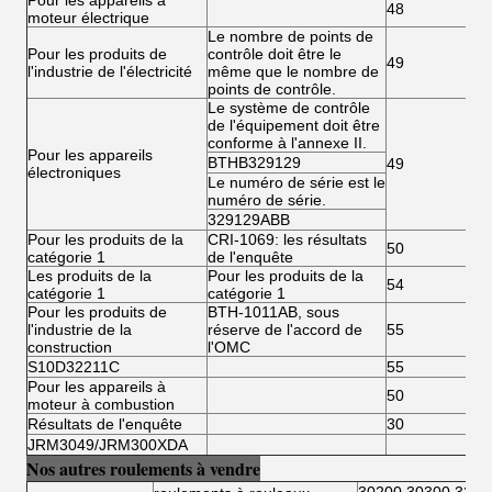
Pour les appareils à
48
moteur électrique
Le nombre de points de
Pour les produits de
contrôle doit être le
49
l'industrie de l'électricité
même que le nombre de
points de contrôle.
Le système de contrôle
de l'équipement doit être
conforme à l'annexe II.
Pour les appareils
BTHB329129
49
électroniques
Le numéro de série est le
numéro de série.
329129ABB
Pour les produits de la
CRI-1069: les résultats
50
catégorie 1
de l'enquête
Les produits de la
Pour les produits de la
54
catégorie 1
catégorie 1
Pour les produits de
BTH-1011AB, sous
l'industrie de la
réserve de l'accord de
55
construction
l'OMC
S10D32211C
55
Pour les appareils à
50
moteur à combustion
Résultats de l'enquête
30
JRM3049/JRM300XDA
Nos autres roulements à vendre