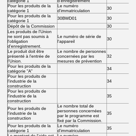
catégorie 1
d'enregistrement
Pour les produits de la
Le numéro
30
catégorie 1
d'immatriculation
Pour les produits de la
30BWD01
30
catégorie 1
Dépôt de la Commission
30
Les produits de l'Union
ne sont pas soumis à
Le numéro de série de
30
l'obligation
l'appareil
d'enregistrement.
Le produit doit être
Le nombre de personnes
présenté à l'entrée de
concernées par les
32
l'Union.
mesures de prévention
Pour les produits de la
34
catégorie "A"
Pour les produits de
l'industrie de la
34
construction
Pour les produits de
l'industrie de la
35
construction
Le nombre total de
Pour les produits de
personnes concernées
l'industrie de la
35
par le programme est
construction
fixé par la Commission.
Pour les produits de la
Le numéro
35
catégorie 1
d'immatriculation
Le montant de l'aide est
Le numéro