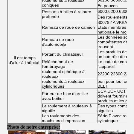
30200.30300.3220
roulements à rouleaux
coniques
En pouces
6000.6200.6300.6
Ressorts à billes à rainure
profonde
Des roulements à bi
800792 A VKBA 54
Rameau de roue de camion
États membres doiv
nationale le montan
Les données sont fo
Rameau de roue
compétentes de l'É
d'automobile
trouvent.
Les produits de la 
Portant du climatiseur
un contrôle de conf
Il est temps
Relâchement de
Le code de conduit
d'aller à l'hôpital.
l'embrayage
l'appareil.
roulement sphérique à
22200 22300 2300
rouleaux
roulements à rouleaux
bon pour les roule
cylindriques
BELT
UCP UCF UCT UCFL
Porteur de bloc d'oreiller
doivent fournir des 
avec boîtier
produits et les condi
Le roulement à rouleaux à
Des types complets
aiguille
aiguilles
Les roulements des
Série F avec roulea
machines d'impression
cylindrique
Photo de notre entreprise: