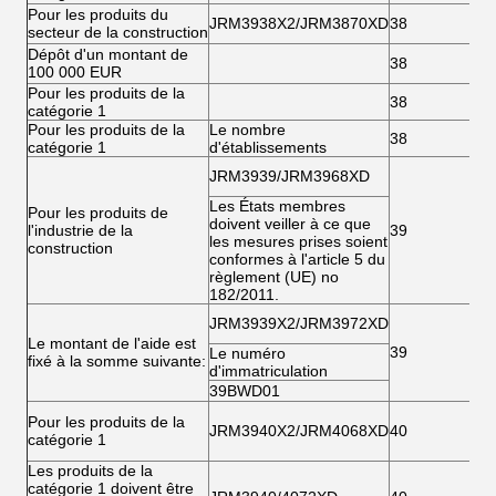
Pour les produits du
JRM3938X2/JRM3870XD
38
secteur de la construction
Dépôt d'un montant de
38
100 000 EUR
Pour les produits de la
38
catégorie 1
Pour les produits de la
Le nombre
38
catégorie 1
d'établissements
JRM3939/JRM3968XD
Les États membres
Pour les produits de
doivent veiller à ce que
l'industrie de la
39
les mesures prises soient
construction
conformes à l'article 5 du
règlement (UE) no
182/2011.
JRM3939X2/JRM3972XD
Le montant de l'aide est
39
Le numéro
fixé à la somme suivante:
d'immatriculation
39BWD01
Pour les produits de la
JRM3940X2/JRM4068XD
40
catégorie 1
Les produits de la
catégorie 1 doivent être