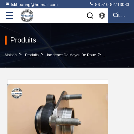
fskbearing@hotmail.com
86-510-82713083
Citation
Produits
>
>
>
Maison
Produits
Incidence De Moyeu De Roue
Nissan/INFINITI 