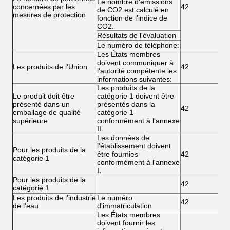
Le nombre d'émissions
concernées par les
42
de CO2 est calculé en
mesures de protection
fonction de l'indice de
CO2.
Résultats de l'évaluation
Le numéro de téléphone:
Les États membres
doivent communiquer à
Les produits de l'Union
42
l'autorité compétente les
informations suivantes:
Les produits de la
Le produit doit être
catégorie 1 doivent être
présenté dans un
présentés dans la
42
emballage de qualité
catégorie 1
supérieure.
conformément à l'annexe
II.
Les données de
l'établissement doivent
Pour les produits de la
être fournies
42
catégorie 1
conformément à l'annexe
I.
Pour les produits de la
42
catégorie 1
Les produits de l'industrie
Le numéro
42
de l'eau
d'immatriculation
Les États membres
doivent fournir les