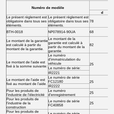
Numéro de modèle
d
Le présent règlement est
Le présent règlement est
obligatoire dans tous ses
obligatoire dans tous ses
78
éléments.
éléments.
BTH-0018
NP078914-90UA
68
Le montant de la
Le montant de la garantie
garantie est calculé à
est calculé à partir du
82
partir du montant de la
montant de la garantie.
garantie.
Le numéro
d'immatriculation du
Le montant de l'aide est
véhicule
25
fixé à la somme suivante:
Le numéro de série:
IR2221
Le numéro de série
Le montant de l'aide est
FC12180
25
fixé au montant de l'aide.
IR2222
Pour les produits de
Le numéro
25
l'industrie de l'électricité
d'enregistrement
Pour les produits de
Le numéro de série
l'industrie de la
25
FC40858
construction
Pour les produits de
Le numéro de série