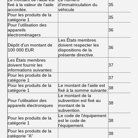
fixé à la valeur de l'aide
d'immatriculation du
35
accordée.
véhicule
Pour les produits de la
35
catégorie 1
Pour l'utilisation des
appareils
36
électroménagers
Les États membres
Dépôt d'un montant de
doivent respecter les
36
100 000 EUR
dispositions de la
présente directive.
Les États membres
doivent fournir les
37
informations suivantes:
Pour les produits de la
37
catégorie 1
Pour les produits de la
Le montant de l'aide est
38
catégorie 1
fixé à la somme suivante:
Le montant de la
Pour l'utilisation des
subvention est fixé au
38
appareils électroniques
montant de la
subvention.
Le code de l'équipement
Pour les produits de la
est le code de
38
catégorie 1
l'équipement.
Pour les produits de la
38
catégorie "A"