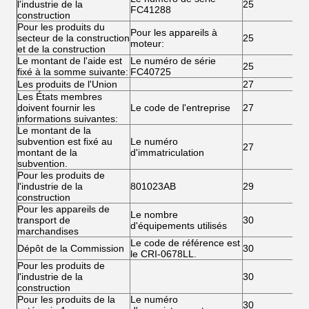
l'industrie de la
25
FC41288
construction
Pour les produits du
Pour les appareils à
secteur de la construction
25
moteur:
et de la construction
Le montant de l'aide est
Le numéro de série
25
fixé à la somme suivante:
FC40725
Les produits de l'Union
27
Les États membres
doivent fournir les
Le code de l'entreprise
27
informations suivantes:
Le montant de la
subvention est fixé au
Le numéro
27
montant de la
d'immatriculation
subvention.
Pour les produits de
l'industrie de la
801023AB
29
construction
Pour les appareils de
Le nombre
transport de
30
d'équipements utilisés
marchandises
Le code de référence est
Dépôt de la Commission
30
le CRI-0678LL.
Pour les produits de
l'industrie de la
30
construction
Pour les produits de la
Le numéro
30