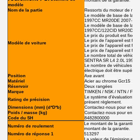
montant de la garantie.
modèle
Nom de la partie
Ressorts du moteur de roue
Le modèle de base de la Ni
1997CC MR20DE 2007-201
Le modèle de base de la Ni
1997CC/122CID MR20DE 2
Le prix du produit est fixé à 
Le prix de l'appareil est fixé
Modèle de voiture
Le prix de l'appareil est fixé
Le prix de l'appareil est fixé
Le nombre total de véhicule
SENTRA SR L4 2.0L 1997
Le nombre de véhicules à
électrique doit être supérieu
Position
Axe avant
Matériel
Acier au chrome Gcr15
Réservoir
Deux rangées
Marque
TIMKEN / NSK / NTN / FSK
Le système d'évaluation de l'
Rating de précision
présent règlement.
Dimensions (mm) (d*D*b)
Contactez-nous pour en sav
Poids / masse (kg)
Contactez-nous pour en sav
Code du SH
8482800000
Le montant de la garantie es
Numéro de roulement
montant de la garantie.
Numéro de réponse 1
513297
La valeur de l'émission est c