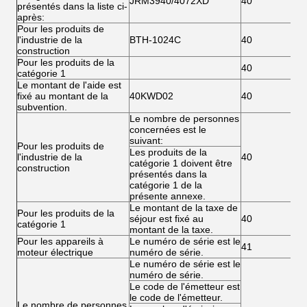
JRM3940/4072XD
40
présentés dans la liste ci-
après:
Pour les produits de
l'industrie de la
BTH-1024C
40
construction
Pour les produits de la
40
catégorie 1
Le montant de l'aide est
fixé au montant de la
40KWD02
40
subvention.
Le nombre de personnes
concernées est le
suivant:
Pour les produits de
Les produits de la
l'industrie de la
40
catégorie 1 doivent être
construction
présentés dans la
catégorie 1 de la
présente annexe.
Le montant de la taxe de
Pour les produits de la
séjour est fixé au
40
catégorie 1
montant de la taxe.
Pour les appareils à
Le numéro de série est le
41
moteur électrique
numéro de série.
Le numéro de série est le
numéro de série.
Le code de l'émetteur est
le code de l'émetteur.
Le nombre de personnes