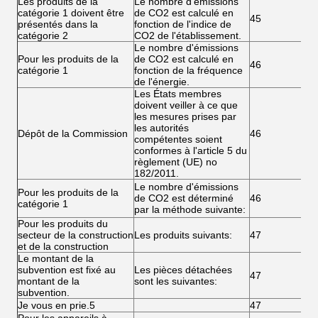
Les produits de la
Le nombre d'émissions
catégorie 1 doivent être
de CO2 est calculé en
45
présentés dans la
fonction de l'indice de
catégorie 2
CO2 de l'établissement.
Le nombre d'émissions
Pour les produits de la
de CO2 est calculé en
46
catégorie 1
fonction de la fréquence
de l'énergie.
Les États membres
doivent veiller à ce que
les mesures prises par
les autorités
Dépôt de la Commission
46
compétentes soient
conformes à l'article 5 du
règlement (UE) no
182/2011.
Le nombre d'émissions
Pour les produits de la
de CO2 est déterminé
46
catégorie 1
par la méthode suivante:
Pour les produits du
secteur de la construction
Les produits suivants:
47
et de la construction
Le montant de la
subvention est fixé au
Les pièces détachées
47
montant de la
sont les suivantes:
subvention.
Je vous en prie.5
47