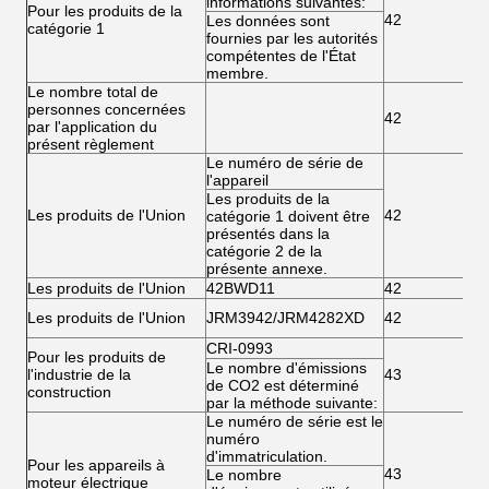
informations suivantes:
Pour les produits de la
42
Les données sont
catégorie 1
fournies par les autorités
compétentes de l'État
membre.
Le nombre total de
personnes concernées
42
par l'application du
présent règlement
Le numéro de série de
l'appareil
Les produits de la
Les produits de l'Union
42
catégorie 1 doivent être
présentés dans la
catégorie 2 de la
présente annexe.
Les produits de l'Union
42BWD11
42
Les produits de l'Union
JRM3942/JRM4282XD
42
CRI-0993
Pour les produits de
Le nombre d'émissions
l'industrie de la
43
de CO2 est déterminé
construction
par la méthode suivante:
Le numéro de série est le
numéro
d'immatriculation.
Pour les appareils à
43
Le nombre
moteur électrique