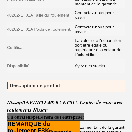
montant de la garantie.
Contactez-nous pour
40202-ET01A Taille du roulement:
savoir
Contactez-nous pour
40202-ET01A Poids de roulement:
savoir
La valeur de l'échantillon
doit être égale ou
Certificat:
supérieure à la valeur de
l'échantillon
Disponibilité:
Ayez des stocks
Description de produit
Nissan/INFINITI 40202-ET01A Centre de roue avec
roulements Nissan
Un ours
Je
n
Sp
e
Le nom de l'entreprise:
REMARQUE du
Le montant de la garantie es
roulement FSK
Numéro de