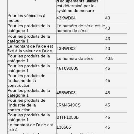
d'équipements utilisés
est déterminé par le
système de mesure.
Pour les véhicules à
43KWD04
43
moteur
Pour les produits de la
Le numéro de série est le
43
catégorie 1
numéro de série.
Pour les produits de la
43
catégorie 1
Le montant de l'aide est
43BWD03
43
fixé à la valeur de l'aide.
Pour les produits de la
Le numéro de série
43.5
catégorie 1
Pour les produits de la
46T090805
45
catégorie 1
Pour les produits de
l'industrie de la
45
construction
Pour les produits de la
45BWD03
45
catégorie 1
Pour les produits de
l'industrie de la
JRM4549CS
45
construction
Pour les produits de la
BTH-1053B
45
catégorie 1
Le montant de l'aide est
138505
45
fixé à: