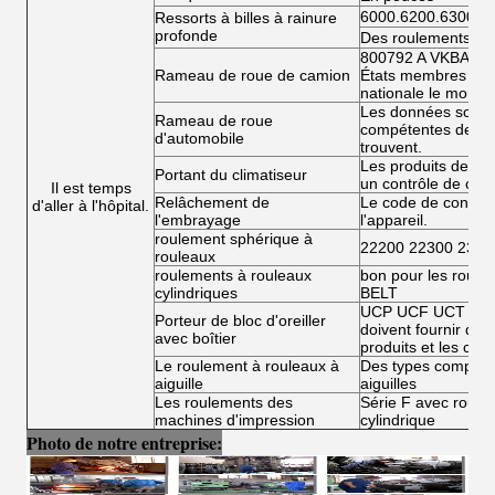
6000.6200.6300.6
Ressorts à billes à rainure
profonde
Des roulements à bi
800792 A VKBA 54
Rameau de roue de camion
États membres doiv
nationale le montan
Les données sont fo
Rameau de roue
compétentes de l'É
d'automobile
trouvent.
Les produits de la 
Portant du climatiseur
un contrôle de conf
Il est temps
Relâchement de
Le code de conduit
d'aller à l'hôpital.
l'embrayage
l'appareil.
roulement sphérique à
22200 22300 2300
rouleaux
roulements à rouleaux
bon pour les roule
cylindriques
BELT
UCP UCF UCT UCFL
Porteur de bloc d'oreiller
doivent fournir des 
avec boîtier
produits et les condi
Le roulement à rouleaux à
Des types complets
aiguille
aiguilles
Les roulements des
Série F avec roulea
machines d'impression
cylindrique
Photo de notre entreprise: