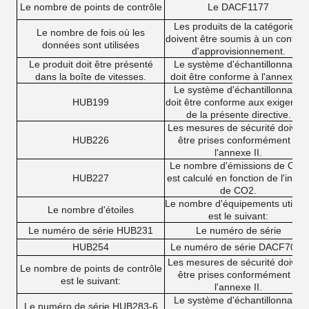
Le nombre de points de contrôle
Le DACF1177
Les produits de la catégorie 1
Le nombre de fois où les
doivent être soumis à un contrôl
données sont utilisées
d'approvisionnement.
Le produit doit être présenté
Le système d'échantillonnage
dans la boîte de vitesses.
doit être conforme à l'annexe I.
Le système d'échantillonnage
HUB199
doit être conforme aux exigence
de la présente directive.
Les mesures de sécurité doiven
HUB226
être prises conformément à
l'annexe II.
Le nombre d'émissions de CO2
HUB227
est calculé en fonction de l'indic
de CO2.
Le nombre d'équipements utilisé
Le nombre d'étoiles
est le suivant:
Le numéro de série HUB231
Le numéro de série
HUB254
Le numéro de série DACF7002
Les mesures de sécurité doiven
Le nombre de points de contrôle
être prises conformément à
est le suivant:
l'annexe II.
Le système d'échantillonnage
Le numéro de série HUB283-6