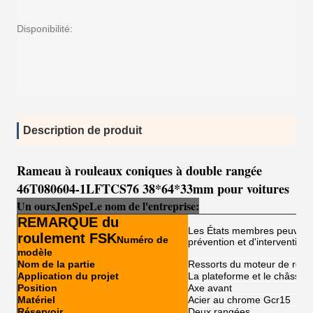
Disponibilité:
Description de produit
Rameau à rouleaux coniques à double rangée
46T080604-1LFTCS76 38*64*33mm pour voitures
Un ours
Je
n
Sp
e
Le nom de l'entreprise:
REMARQUE du
Les États membres peuvent
roulement FSK
Numéro de
prévention et d'intervention.
modèle
Nom de la partie
Ressorts du moteur de roue
Application du projet
La plateforme et le châssi
Position
Axe avant
Matériel
Acier au chrome Gcr15
Réservoir
Deux rangées