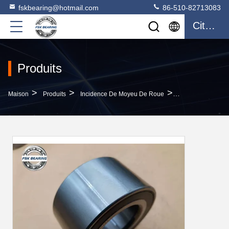
fskbearing@hotmail.com
86-510-82713083
Citation
Produits
>
>
>
Maison
Produits
Incidence De Moyeu De Roue
Rameau À Roulea