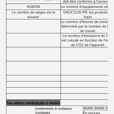
doit être conforme à l'annexe I.
HUB294
Le nombre d'équipements utilisé
Le nombre de sièges est le
DACF2126 PR: les produits de
suivant:
base
Le nombre d'heures de travail es
déterminé par le nombre de jour
de travail.
Le nombre d'émissions de CO2
est calculé en fonction de l'indic
de CO2 de l'appareil.
Nos autres roulements à vendre
30200.30300.3220
roulements à rouleaux
coniques
En pouces