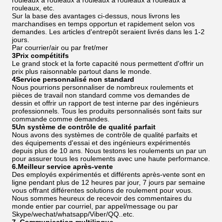
rouleaux à rouleaux à rouleaux à rouleaux à rouleaux à
rouleaux, etc.
Sur la base des avantages ci-dessus, nous livrons les
marchandises en temps opportun et rapidement selon vos
demandes. Les articles d'entrepôt seraient livrés dans les 1-2
jours.
Par courrier/air ou par fret/mer
3Prix compétitifs
Le grand stock et la forte capacité nous permettent d'offrir un
prix plus raisonnable partout dans le monde.
4Service personnalisé non standard
Nous pourrions personnaliser de nombreux roulements et
pièces de travail non standard comme vos demandes de
dessin et offrir un rapport de test interne par des ingénieurs
professionnels. Tous les produits personnalisés sont faits sur
commande comme demandes.
5Un système de contrôle de qualité parfait
Nous avons des systèmes de contrôle de qualité parfaits et
des équipements d'essai et des ingénieurs expérimentés
depuis plus de 10 ans. Nous testons les roulements un par un
pour assurer tous les roulements avec une haute performance.
6.Meilleur service après-vente
Des employés expérimentés et différents après-vente sont en
ligne pendant plus de 12 heures par jour, 7 jours par semaine
vous offrant différentes solutions de roulement pour vous.
Nous sommes heureux de recevoir des commentaires du
monde entier par courriel, par appel/message ou par
Skype/wechat/whatsapp/Viber/QQ..etc.