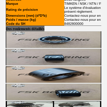
Marque
TIMKEN / NSK / NTN / FSK
Le système d'évaluation de l'
Rating de précision
présent règlement.
Dimensions (mm) (d*D*b)
Contactez-nous pour en savo
Poids / masse (kg)
Contactez-nous pour en savo
Code du SH
8482800000
Des roulements détaillés