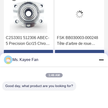
C2S3301 512306 ABEC-
FSK BB030003-000248
5 Precision Gcr15 Chromé
Tête d'arbre de roue
en acier à double rangée
arrière avec roue de
de roues pour Jaguar X-
roulement à deux rangées
Obtenez le meilleur prix
Obtenez le meilleur prix
Ms. Kayee Fan
TYPE X400 02-04
Gcr15 acier chrome et
capteur ABS pour Wildcat
Bojun
1:46 AM
Good day, what product are you looking for?
WUXI FSK TRANSMISSION BEARING CO.,
LTD