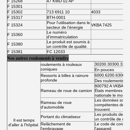
F 15268
47 KWD 02 AP
F 15301
F 15302
713 6911 10
4033
B
F 15317
BTH-0001
Pour l'utilisation dans le
F 15324
VKBA 7425
secteur de l'énergie
Le numéro
F 15360
d'immatriculation
Le produit est soumis à
F 15380
un contrôle de qualité.
F 15381
FC 12033
Nos autres roulements à vendre
30200.30300.3220
roulements à rouleaux
coniques
En pouces
6000.6200.6300.6
Ressorts à billes à rainure
profonde
Des roulements à bi
800792 A VKBA 54
Rameau de roue de camion
États membres doiv
nationale le montan
Les données sont fo
Rameau de roue
compétentes de l'É
d'automobile
trouvent.
Les produits de la 
Portant du climatiseur
un contrôle de conf
Il est temps
Relâchement de
Le code de conduit
d'aller à l'hôpital.
l'embrayage
l'appareil.