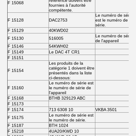
référence doivent être
F 15068
fournies à l'autorité
compétente.
Le numéro de série
F 15128
DAC2753
est le numéro de
série.
F 15129
40KWD02
Le numéro de série
F 15130
516005
de l'appareil
F 15146
54KWH02
F 15149
Le DAC 4T CR1
F 15151
Les produits de la
catégorie 1 doivent être
F 15154
présentés dans la liste
ci-dessous:
Le numéro de série est
F 15160
le numéro de série de
l'appareil
F 15168
BTHB 329129 ABC
F 15173
F 15174
713 6308 10
VKBA 3501
F
Le numéro de série est
F 15175
le numéro de série.
F 15187
BTH 1024
F 15218
4UA20/KWD 10