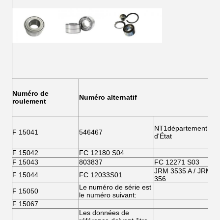
Numéro de
Numéro alternatif
roulement
NT1département
N
F 15041
546467
d'État
r
F 15042
FC 12180 S04
F 15043
803837
FC 12271 S03
JRM 3535 A / JRM
F 15044
FC 12033S01
356
Le numéro de série est
F 15050
le numéro suivant:
F 15067
Les données de