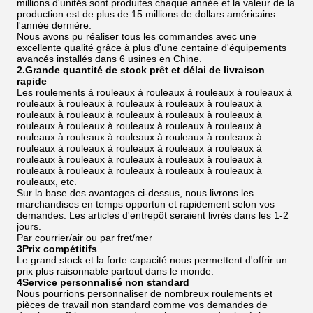
millions d'unités sont produites chaque année et la valeur de la
production est de plus de 15 millions de dollars américains
l'année dernière.
Nous avons pu réaliser tous les commandes avec une
excellente qualité grâce à plus d'une centaine d'équipements
avancés installés dans 6 usines en Chine.
2.Grande quantité de stock prêt et délai de livraison
rapide
Les roulements à rouleaux à rouleaux à rouleaux à rouleaux à
rouleaux à rouleaux à rouleaux à rouleaux à rouleaux à
rouleaux à rouleaux à rouleaux à rouleaux à rouleaux à
rouleaux à rouleaux à rouleaux à rouleaux à rouleaux à
rouleaux à rouleaux à rouleaux à rouleaux à rouleaux à
rouleaux à rouleaux à rouleaux à rouleaux à rouleaux à
rouleaux à rouleaux à rouleaux à rouleaux à rouleaux à
rouleaux à rouleaux à rouleaux à rouleaux à rouleaux à
rouleaux, etc.
Sur la base des avantages ci-dessus, nous livrons les
marchandises en temps opportun et rapidement selon vos
demandes. Les articles d'entrepôt seraient livrés dans les 1-2
jours.
Par courrier/air ou par fret/mer
3Prix compétitifs
Le grand stock et la forte capacité nous permettent d'offrir un
prix plus raisonnable partout dans le monde.
4Service personnalisé non standard
Nous pourrions personnaliser de nombreux roulements et
pièces de travail non standard comme vos demandes de