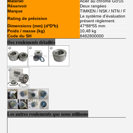
Matériel
Acier au chrome Gcr15
Réservoir
Deux rangées
Marque
TIMKEN / NSK / NTN / FSK
Le système d'évaluation de l'
Rating de précision
présent règlement.
Dimensions (mm) (d*D*b)
47*88*55 mm
Poids / masse (kg)
10,48 kg
Code du SH
8482800000
Des roulements détaillés
Les autres roulements que nous utilisons