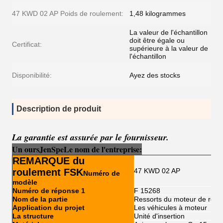
47 KWD 02 AP Poids de roulement:
1,48 kilogrammes
La valeur de l'échantillon
doit être égale ou
Certificat:
supérieure à la valeur de
l'échantillon
Disponibilité:
Ayez des stocks
Description de produit
La garantie est assurée par le fournisseur.
Un ours
Je
n
Sp
e
Le nom de l'entreprise:
REMARQUE du
roulement FSK
47 KWD 02 AP
Numéro de
modèle
Numéro de réponse 1
F 15268
Nom de la partie
Ressorts du moteur de roue
Application du projet
Les véhicules à moteur
La structure
Unité d'insertion