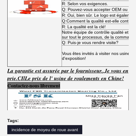
R: Selon vos exigences.
Q: Pouvez-vous accepter OEM ou O
R: Oui, bien sûr. Le logo est égalemen
Q:Comment la qualité est-elle contrôl
R: La qualité est la clé!
Notre équipe de contrôle qualité et not
sur tout le processus, de la commande 
Q: Puis-je vous rendre visite?
Vous êtes invités à visiter nos usines,
d'exposition!
La garantie est assurée par le fournisseur.
,
Je vous en
prie.
C
Il
Le prix de l' usine de roulements en Chine!
Contactez-nous librement
Tags:
incidence de moyeu de roue avant