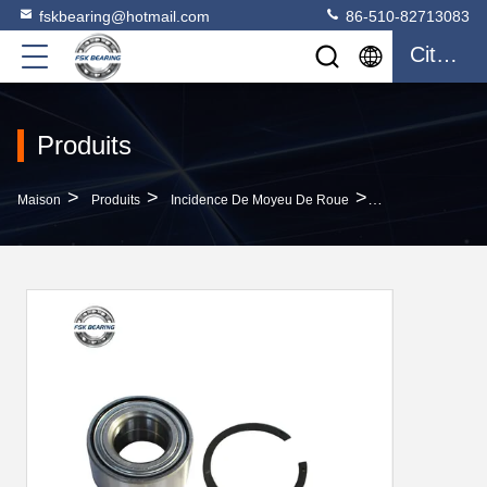
fskbearing@hotmail.com
86-510-82713083
Citation
Produits
>
>
>
Maison
Produits
Incidence De Moyeu De Roue
La Garantie Est A