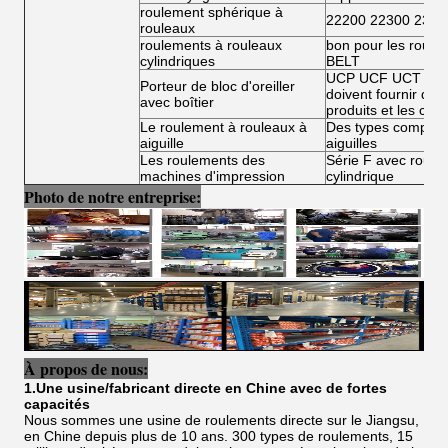
roulement sphérique à
22200 22300 2300
rouleaux
roulements à rouleaux
bon pour les roule
cylindriques
BELT
UCP UCF UCT UCFL
Porteur de bloc d'oreiller
doivent fournir des 
avec boîtier
produits et les condi
Le roulement à rouleaux à
Des types complets
aiguille
aiguilles
Les roulements des
Série F avec roulea
machines d'impression
cylindrique
Photo de notre entreprise:
À propos de nous:
1.Une usine/fabricant directe en Chine avec de fortes
capacités
Nous sommes une usine de roulements directe sur le Jiangsu,
en Chine depuis plus de 10 ans. 300 types de roulements, 15