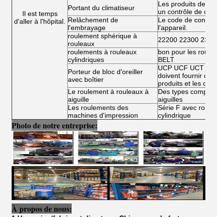
Les produits de la 
Portant du climatiseur
un contrôle de conf
Il est temps
Relâchement de
Le code de conduit
d'aller à l'hôpital.
l'embrayage
l'appareil.
roulement sphérique à
22200 22300 2300
rouleaux
roulements à rouleaux
bon pour les roule
cylindriques
BELT
UCP UCF UCT UCFL
Porteur de bloc d'oreiller
doivent fournir des 
avec boîtier
produits et les condi
Le roulement à rouleaux à
Des types complets
aiguille
aiguilles
Les roulements des
Série F avec roulea
machines d'impression
cylindrique
Photo de notre entreprise:
À propos de nous: