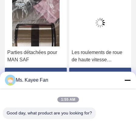
Parties détachées pour
Les roulements de roue
MAN SAF
de haute vitesse
DU49840048 11062176
13475-27080 roulements
Obtenez le meilleur prix
Obtenez le meilleur prix
Ms. Kayee Fan
de moyeu de roue
49X84X48mm acier de
haute qualité
1:55 AM
Good day, what product are you looking for?
WUXI FSK TRANSMISSION BEARING CO.,
LTD