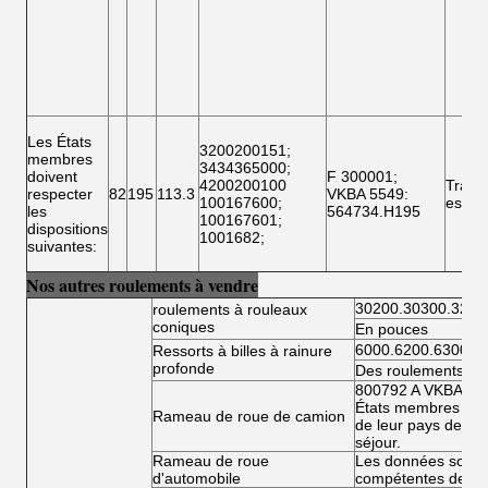
Les États
3200200151
;
membres
3434365000
;
doivent
F 300001
;
4200200100
Traile
respecter
82
195
113.3
VKBA 5549
:
100167600
;
essie
les
564734.H195
100167601
;
dispositions
1001682
;
suivantes:
Nos autres roulements à vendre
30200.30300.3220
roulements à rouleaux
coniques
En pouces
6000.6200.6300.6
Ressorts à billes à rainure
profonde
Des roulements à bi
800792 A VKBA 54
États membres doiv
Rameau de roue de camion
de leur pays de rés
séjour.
Rameau de roue
Les données sont fo
d'automobile
compétentes de l'