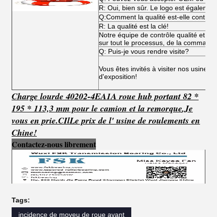
R: Oui, bien sûr. Le logo est égalemen
Q:Comment la qualité est-elle contrôl
R: La qualité est la clé!
Notre équipe de contrôle qualité et not
sur tout le processus, de la commande 
Q: Puis-je vous rendre visite?
Vous êtes invités à visiter nos usines,
d'exposition!
Charge lourde 40202-4EA1A roue hub portant 82 *
195 * 113,3 mm pour le camion et la remorque
,
Je
vous en prie.
C
Il
Le prix de l' usine de roulements en
Chine!
Contactez-nous librement
Tags:
incidence de moyeu de roue avant