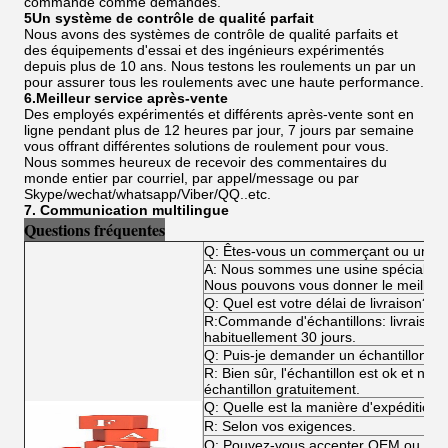
commande comme demandes.
5Un système de contrôle de qualité parfait
Nous avons des systèmes de contrôle de qualité parfaits et
des équipements d'essai et des ingénieurs expérimentés
depuis plus de 10 ans. Nous testons les roulements un par un
pour assurer tous les roulements avec une haute performance.
6.Meilleur service après-vente
Des employés expérimentés et différents après-vente sont en
ligne pendant plus de 12 heures par jour, 7 jours par semaine
vous offrant différentes solutions de roulement pour vous.
Nous sommes heureux de recevoir des commentaires du
monde entier par courriel, par appel/message ou par
Skype/wechat/whatsapp/Viber/QQ..etc.
7. Communication multilingue
Questions fréquentes
Q: Êtes-vous un commerçant ou un fa
A: Nous sommes une usine spécialisée
Nous pouvons vous donner le meilleur p
Q: Quel est votre délai de livraison?
R:Commande d'échantillons: livraiso
habituellement 30 jours.
Q: Puis-je demander un échantillon?
R: Bien sûr, l'échantillon est ok et n
échantillon gratuitement.
Q: Quelle est la manière d'expédition?
R: Selon vos exigences.
Q: Pouvez-vous accepter OEM ou O