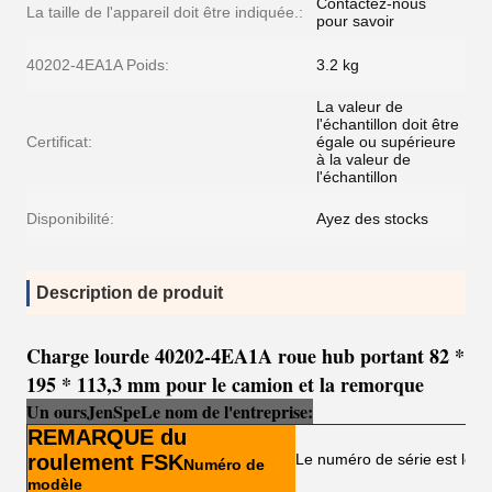
Contactez-nous
La taille de l'appareil doit être indiquée.:
pour savoir
40202-4EA1A Poids:
3.2 kg
La valeur de
l'échantillon doit être
Certificat:
égale ou supérieure
à la valeur de
l'échantillon
Disponibilité:
Ayez des stocks
Description de produit
Charge lourde 40202-4EA1A roue hub portant 82 *
195 * 113,3 mm pour le camion et la remorque
Un ours
Je
n
Sp
e
Le nom de l'entreprise:
REMARQUE du
roulement FSK
Le numéro de série est le n
Numéro de
modèle