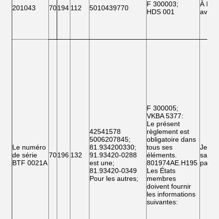
F 300003
;
À l'
201043
70
194
112
5010439770
HDS 001
avant
F 300005;
VKBA 5377
:
Le présent
42541578
règlement est
5006207845
;
obligatoire dans
Le numéro
81.934200330
;
tous ses
Je ne
de série
70
196
132
91.93420-0288
éléments.
sais
BTF 0021A
est une
;
801974AE.H195
pas.
81.93420-0349
Les États
Pour les autres
;
membres
doivent fournir
les informations
suivantes: