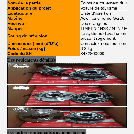
Nom de la partie
Points de roulement du mot
Application du projet
Voiture de tourisme
La structure
Unité d'insertion
Matériel
Acier au chrome Gcr15
Réservoir
Deux rangées
Marque
TIMKEN / NSK / NTN / FSK
Le système d'évaluation de l'
Rating de précision
présent règlement.
Dimensions (mm) (d*D*b)
Contactez-nous pour en savo
Poids / masse (kg)
3.2 kg
Code du SH
8482800000
Des roulements détaillés
Les autres roulements que nous faisons