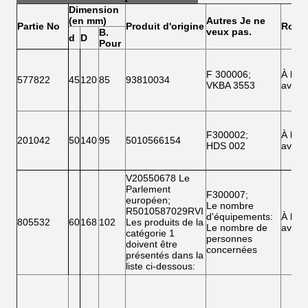
Dimension
(en mm)
Autres
Je ne
Partie
N
o
Produit d'origine
Roue
veux pas.
B.
d
D
Pour
F 300006
;
À l'
577822
45
120
85
93810034
VKBA 3553
avant
F300002
;
À l'
201042
50
140
95
5010566154
HDS 002
avant
V20550678 Le
Parlement
F300007
;
européen
;
Le nombre
R5010587029RVI
d'équipements
:
À l'
805532
60
168
102
Les produits de la
Le nombre de
avant
catégorie 1
personnes
doivent être
concernées
présentés dans la
liste ci-dessous: