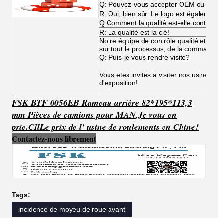
Q: Pouvez-vous accepter OEM ou O
R: Oui, bien sûr. Le logo est égalemen
Q:Comment la qualité est-elle contrôl
R: La qualité est la clé!
Notre équipe de contrôle qualité et not
sur tout le processus, de la commande 
Q: Puis-je vous rendre visite?
Vous êtes invités à visiter nos usines,
d'exposition!
FSK BTF 0056EB Rameau arrière 82*195*113,3
mm Pièces de camions pour MAN
,
Je vous en
prie.
C
Il
Le prix de l' usine de roulements en Chine!
Contactez-nous librement
Tags:
incidence de moyeu de roue avant