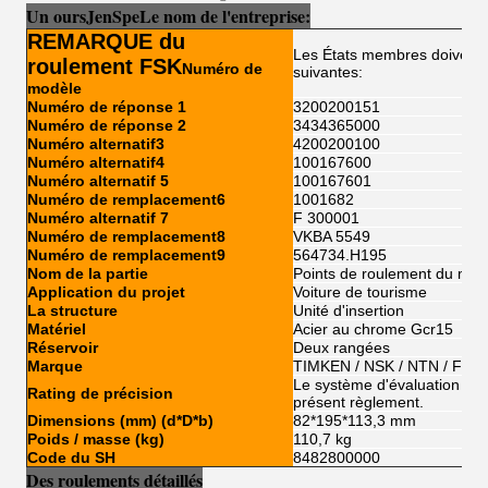
Un ours
Je
n
Sp
e
Le nom de l'entreprise:
REMARQUE du
Les États membres doivent r
roulement FSK
Numéro de
suivantes:
modèle
Numéro de réponse 1
3200200151
Numéro de réponse 2
3434365000
Numéro alternatif3
4200200100
Numéro alternatif4
100167600
Numéro alternatif 5
100167601
Numéro de remplacement6
1001682
Numéro alternatif 7
F 300001
Numéro de remplacement8
VKBA 5549
Numéro de remplacement9
564734.H195
Nom de la partie
Points de roulement du mot
Application du projet
Voiture de tourisme
La structure
Unité d'insertion
Matériel
Acier au chrome Gcr15
Réservoir
Deux rangées
Marque
TIMKEN / NSK / NTN / FSK
Le système d'évaluation de l'
Rating de précision
présent règlement.
Dimensions (mm) (d*D*b)
82*195*113,3 mm
Poids / masse (kg)
110,7 kg
Code du SH
8482800000
Des roulements détaillés