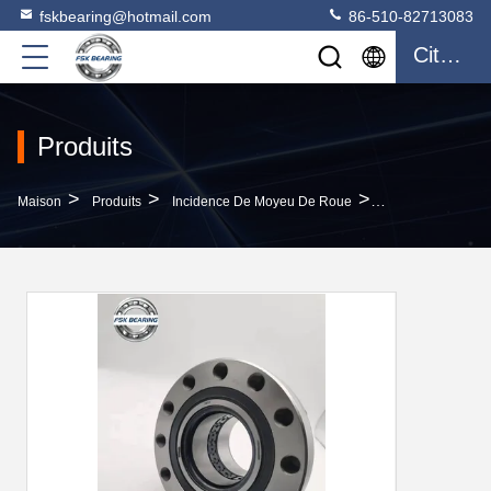
fskbearing@hotmail.com
86-510-82713083
Citation
Produits
>
>
>
Maison
Produits
Incidence De Moyeu De Roue
FSK BTF 0056EB 