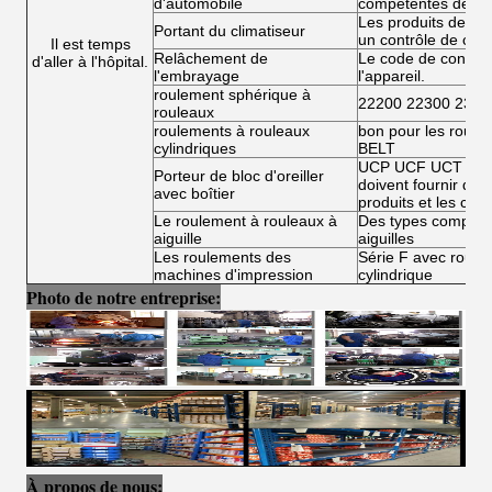
d'automobile
compétentes de l'
Les produits de la 
Portant du climatiseur
un contrôle de conf
Il est temps
Relâchement de
Le code de conduit
d'aller à l'hôpital.
l'embrayage
l'appareil.
roulement sphérique à
22200 22300 2300
rouleaux
roulements à rouleaux
bon pour les roule
cylindriques
BELT
UCP UCF UCT UCFL
Porteur de bloc d'oreiller
doivent fournir des 
avec boîtier
produits et les condi
Le roulement à rouleaux à
Des types complets
aiguille
aiguilles
Les roulements des
Série F avec roulea
machines d'impression
cylindrique
Photo de notre entreprise:
À propos de nous: