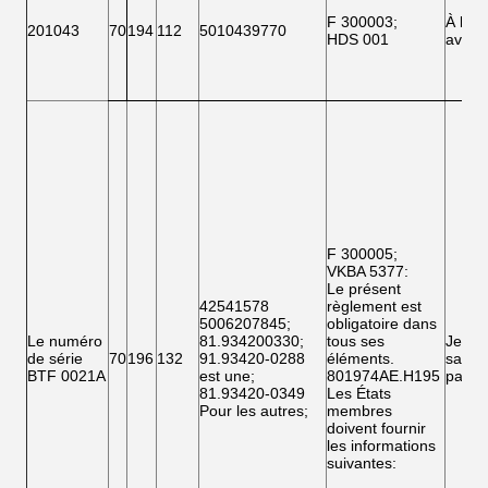
F 300003
;
À l'
201043
70
194
112
5010439770
HDS 001
avant
F 300005;
VKBA 5377
:
Le présent
42541578
règlement est
5006207845
;
obligatoire dans
Le numéro
81.934200330
;
tous ses
Je ne
de série
70
196
132
91.93420-0288
éléments.
sais
BTF 0021A
est une
;
801974AE.H195
pas.
81.93420-0349
Les États
Pour les autres
;
membres
doivent fournir
les informations
suivantes: