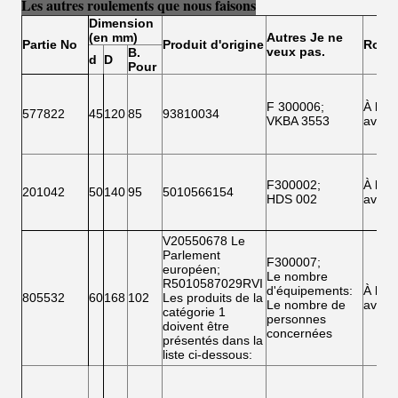
Les autres roulements que nous faisons
Dimension
(en mm)
Autres
Je ne
Partie
N
o
Produit d'origine
Roue
veux pas.
B.
d
D
Pour
F 300006
;
À l'
577822
45
120
85
93810034
VKBA 3553
avant
F300002
;
À l'
201042
50
140
95
5010566154
HDS 002
avant
V20550678 Le
Parlement
F300007
;
européen
;
Le nombre
R5010587029RVI
d'équipements
:
À l'
805532
60
168
102
Les produits de la
Le nombre de
avant
catégorie 1
personnes
doivent être
concernées
présentés dans la
liste ci-dessous: