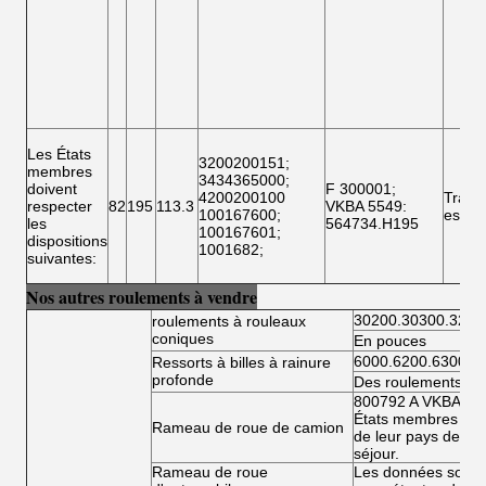
Les États
3200200151
;
membres
3434365000
;
doivent
F 300001
;
4200200100
Traile
respecter
82
195
113.3
VKBA 5549
:
100167600
;
essie
les
564734.H195
100167601
;
dispositions
1001682
;
suivantes:
Nos autres roulements à vendre
30200.30300.3220
roulements à rouleaux
coniques
En pouces
6000.6200.6300.6
Ressorts à billes à rainure
profonde
Des roulements à bi
800792 A VKBA 54
États membres doiv
Rameau de roue de camion
de leur pays de rés
séjour.
Rameau de roue
Les données sont fo