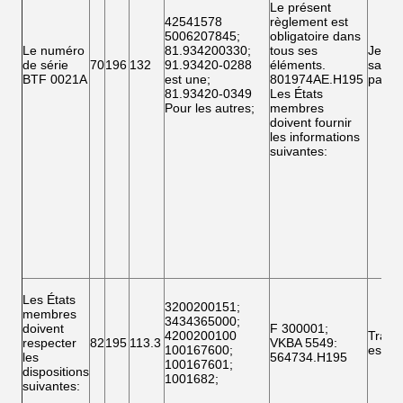
Le présent
42541578
règlement est
5006207845
;
obligatoire dans
Le numéro
81.934200330
;
tous ses
Je ne
de série
70
196
132
91.93420-0288
éléments.
sais
BTF 0021A
est une
;
801974AE.H195
pas.
81.93420-0349
Les États
Pour les autres
;
membres
doivent fournir
les informations
suivantes:
Les États
3200200151
;
membres
3434365000
;
doivent
F 300001
;
4200200100
Traile
respecter
82
195
113.3
VKBA 5549
:
100167600
;
essie
les
564734.H195
100167601
;
dispositions
1001682
;
suivantes: