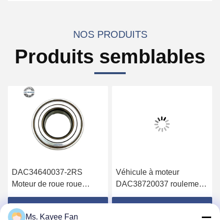
NOS PRODUITS
Produits semblables
DAC34640037-2RS
Véhicule à moteur
Moteur de roue roue
DAC38720037 roulement
arrière roulements à roue
38X72X37mm acier
profonde roulement à bille
chrome GCR15 Pour
Obtenez le meilleur prix
Obtenez le meilleur prix
Ms. Kayee Fan
34*64*37mm Pour les
HYUNDAI