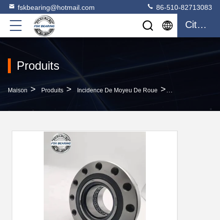
fskbearing@hotmail.com
86-510-82713083
Citation
Produits
>
>
>
Maison
Produits
Incidence De Moyeu De Roue
FSK 805532 Roul