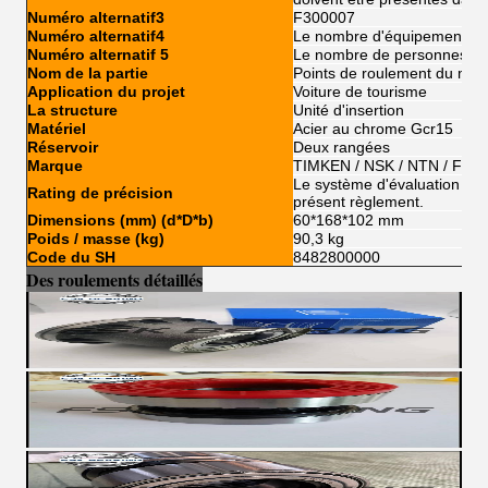
Numéro alternatif3
F300007
Numéro alternatif4
Le nombre d'équipements
Numéro alternatif 5
Le nombre de personnes c
Nom de la partie
Points de roulement du mot
Application du projet
Voiture de tourisme
La structure
Unité d'insertion
Matériel
Acier au chrome Gcr15
Réservoir
Deux rangées
Marque
TIMKEN / NSK / NTN / FSK
Le système d'évaluation de l'
Rating de précision
présent règlement.
Dimensions (mm) (d*D*b)
60*168*102 mm
Poids / masse (kg)
90,3 kg
Code du SH
8482800000
Des roulements détaillés