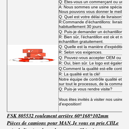
Q: Êtes-vous un commerçant ou un fa
A: Nous sommes une usine spécialisée
Nous pouvons vous donner le meilleur p
Q: Quel est votre délai de livraison?
R:Commande d'échantillons: livraiso
habituellement 30 jours.
Q: Puis-je demander un échantillon?
R: Bien sûr, l'échantillon est ok et n
échantillon gratuitement.
Q: Quelle est la manière d'expédition?
R: Selon vos exigences.
Q: Pouvez-vous accepter OEM ou O
R: Oui, bien sûr. Le logo est égalemen
Q:Comment la qualité est-elle contrôl
R: La qualité est la clé!
Notre équipe de contrôle qualité et not
sur tout le processus, de la commande 
Q: Puis-je vous rendre visite?
Vous êtes invités à visiter nos usines,
d'exposition!
FSK 805532 roulement arrière 60*168*102mm
Pièces de camions pour MAN
,
Je vous en prie.
C
Il
Le