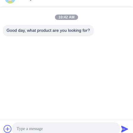
automobiles
10:42 AM
Good day, what product are you looking for?
WUXI FSK TRANSMISSION BEARING CO.,
LTD
fskbearing@hotmail.com
86-510-82713083
N° 220 rue Renmin du milieu, district de Liangxi, Wuxi,
Jiangsu, Chine
Bonne qualité de la Chine Roulements à rouleaux coniques Fournisseur. ©
de Copyright 2015-2025 Wuxi FSK Transmission Bearing Co., Ltd . Tous
droits réservés.