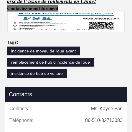
prix de l' usine de roulements en Chine!
Contactez-nous librement
Tags:
incidence de moyeu de roue avant
remplacement de hub d'incidence de roue
incidence de hub de voiture
Contacts
Contacts:
Ms. Kayee Fan
Téléphone:
86-510-82713083