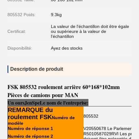
805532 Poids:
9.3kg
La valeur de l'échantillon doit être égale
Certificat:
ou supérieure à la valeur de
l'échantillon
Disponibilité:
Ayez des stocks
Description de produit
FSK 805532 roulement arrière 60*168*102mm
Pièces de camions pour MAN
Un ours
Je
n
Sp
e
Le nom de l'entreprise:
REMARQUE du
roulement FSK
805532
Numéro de
modèle
Numéro de réponse 1
V20550678 Le Parlement e
R5010587029RVI Les produit
Numéro de réponse 2
doivent être présentés dans 