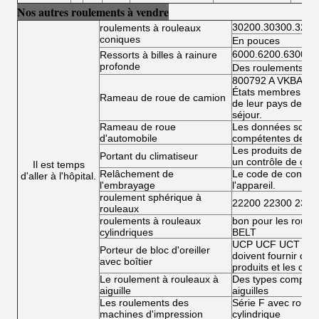
Nos autres roulements à vendre
30200.30300.3220
roulements à rouleaux
coniques
En pouces
6000.6200.6300.6
Ressorts à billes à rainure
profonde
Des roulements à bi
800792 A VKBA 54
États membres doiv
Rameau de roue de camion
de leur pays de rés
séjour.
Rameau de roue
Les données sont fo
d'automobile
compétentes de l'
Les produits de la 
Portant du climatiseur
un contrôle de conf
Il est temps
Relâchement de
Le code de conduit
d'aller à l'hôpital.
l'embrayage
l'appareil.
roulement sphérique à
22200 22300 2300
rouleaux
roulements à rouleaux
bon pour les roule
cylindriques
BELT
UCP UCF UCT UCFL
Porteur de bloc d'oreiller
doivent fournir des 
avec boîtier
produits et les condi
Le roulement à rouleaux à
Des types complets
aiguille
aiguilles
Les roulements des
Série F avec roulea
machines d'impression
cylindrique