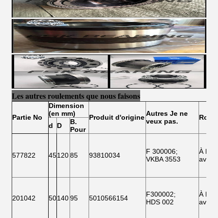
Les autres roulements que nous faisons
Dimension
(en mm)
Autres
Je ne
Partie
N
o
Produit d'origine
Roue
veux pas.
B.
d
D
Pour
F 300006
;
À l'
577822
45
120
85
93810034
VKBA 3553
avant
F300002
;
À l'
201042
50
140
95
5010566154
HDS 002
avant