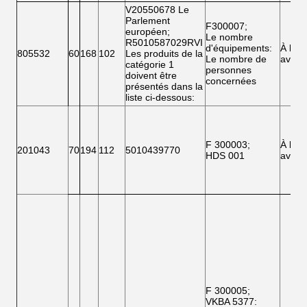
V20550678 Le
Parlement
F300007
;
européen
;
Le nombre
R5010587029RVI
d'équipements
:
À l'
805532
60
168
102
Les produits de la
Le nombre de
avant
catégorie 1
personnes
doivent être
concernées
présentés dans la
liste ci-dessous:
F 300003
;
À l'
201043
70
194
112
5010439770
HDS 001
avant
F 300005;
VKBA 5377
: