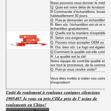
Nous pouvons vous donner le meilleur p
Q: Quel est votre délai de livraison?
R:Commande d'échantillons: livraiso
habituellement 30 jours.
Q: Puis-je demander un échantillon?
R: Bien sûr, l'échantillon est ok et n
échantillon gratuitement.
Q: Quelle est la manière d'expédition?
R: Selon vos exigences.
Q: Pouvez-vous accepter OEM ou O
R: Oui, bien sûr. Le logo est égalemen
Q:Comment la qualité est-elle contrôl
R: La qualité est la clé!
Notre équipe de contrôle qualité et not
sur tout le processus, de la commande 
Q: Puis-je vous rendre visite?
Vous êtes invités à visiter nos usines,
d'exposition!
Unité de roulement à rouleaux coniques silencieux
1905487
,
Je vous en prie.
C
Il
Le prix de l' usine de
roulements en Chine!
Contactez-nous librement