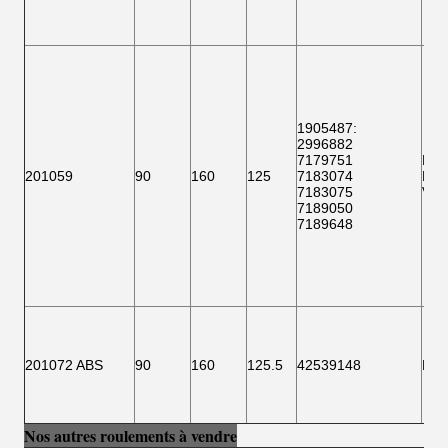
1905487:
2996882
7179751
F15
201059
90
160
125
7183074
BTH
7183075
VKB
7189050
7189648
201072 ABS
90
160
125.5
42539148
F 1
Nos autres roulements à vendre