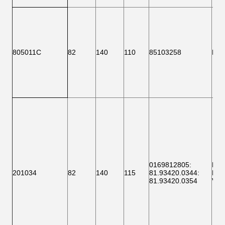
805011C
82
140
110
85103258
F 1
0169812805
:
F 1
201034
82
140
115
81.93420.0344
:
BTH
81.93420.0354
VKB