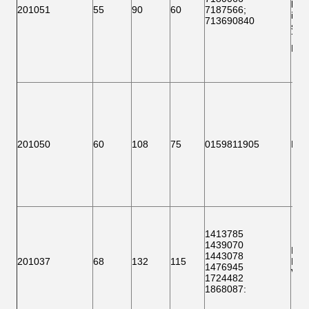
les
201051
55
90
60
7187566
;
info
713690840
suiv
718
F 1
201050
60
108
75
0159811905
F 1
1413785
1439070
F 1
1443078
201037
68
132
115
BTH
1476945
VKB
1724482
1868087
: