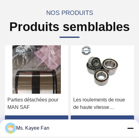
NOS PRODUITS
Produits semblables
Parties détachées pour
Les roulements de roue
MAN SAF
de haute vitesse
DU49840048 11062176
13475-27080 roulements
Obtenez le meilleur prix
Obtenez le meilleur prix
Ms. Kayee Fan
de moyeu de roue
49X84X48mm acier de