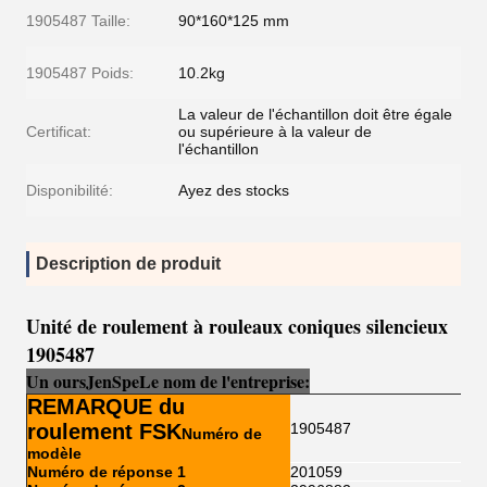
1905487 Taille:
90*160*125 mm
1905487 Poids:
10.2kg
La valeur de l'échantillon doit être égale
Certificat:
ou supérieure à la valeur de
l'échantillon
Disponibilité:
Ayez des stocks
Description de produit
Unité de roulement à rouleaux coniques silencieux
1905487
Un ours
Je
n
Sp
e
Le nom de l'entreprise:
REMARQUE du
roulement FSK
1905487
Numéro de
modèle
Numéro de réponse 1
201059