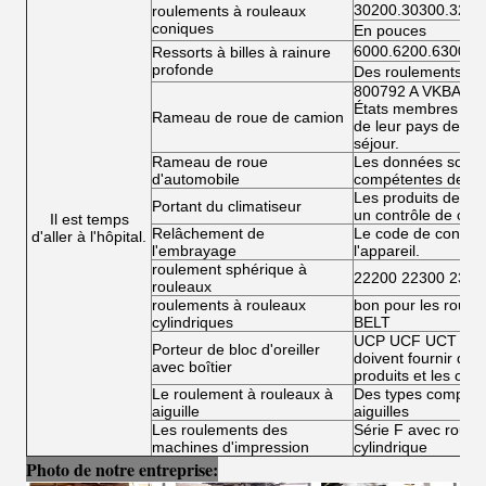
30200.30300.3220
roulements à rouleaux
coniques
En pouces
6000.6200.6300.6
Ressorts à billes à rainure
profonde
Des roulements à bi
800792 A VKBA 54
États membres doiv
Rameau de roue de camion
de leur pays de rés
séjour.
Rameau de roue
Les données sont fo
d'automobile
compétentes de l'
Les produits de la 
Portant du climatiseur
un contrôle de conf
Il est temps
Relâchement de
Le code de conduit
d'aller à l'hôpital.
l'embrayage
l'appareil.
roulement sphérique à
22200 22300 2300
rouleaux
roulements à rouleaux
bon pour les roule
cylindriques
BELT
UCP UCF UCT UCFL
Porteur de bloc d'oreiller
doivent fournir des 
avec boîtier
produits et les condi
Le roulement à rouleaux à
Des types complets
aiguille
aiguilles
Les roulements des
Série F avec roulea
machines d'impression
cylindrique
Photo de notre entreprise: