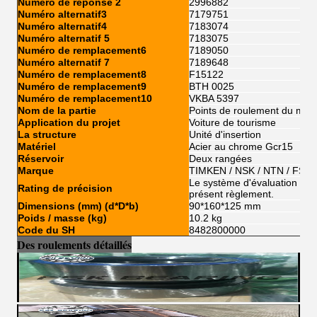
Numéro de réponse 2
2996882
Numéro alternatif3
7179751
Numéro alternatif4
7183074
Numéro alternatif 5
7183075
Numéro de remplacement6
7189050
Numéro alternatif 7
7189648
Numéro de remplacement8
F15122
Numéro de remplacement9
BTH 0025
Numéro de remplacement10
VKBA 5397
Nom de la partie
Points de roulement du mot
Application du projet
Voiture de tourisme
La structure
Unité d'insertion
Matériel
Acier au chrome Gcr15
Réservoir
Deux rangées
Marque
TIMKEN / NSK / NTN / FSKG
Le système d'évaluation de l'
Rating de précision
présent règlement.
Dimensions (mm) (d*D*b)
90*160*125 mm
Poids / masse (kg)
10.2 kg
Code du SH
8482800000
Des roulements détaillés