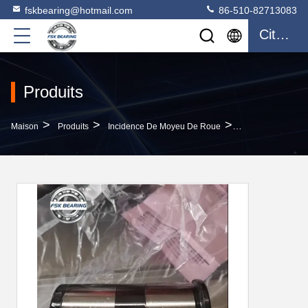
fskbearing@hotmail.com
86-510-82713083
Citation
Produits
>
>
>
Maison
Produits
Incidence De Moyeu De Roue
Unité De Roulem