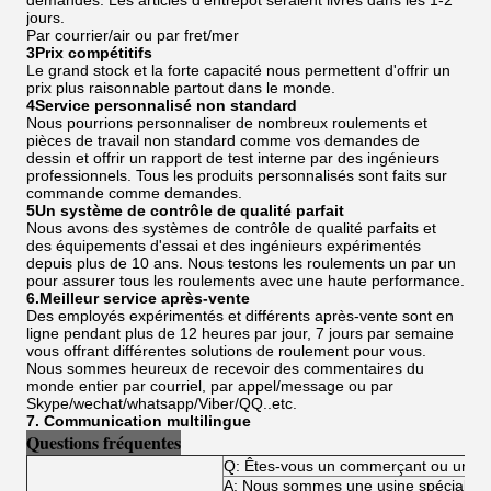
demandes. Les articles d'entrepôt seraient livrés dans les 1-2
jours.
Par courrier/air ou par fret/mer
3Prix compétitifs
Le grand stock et la forte capacité nous permettent d'offrir un
prix plus raisonnable partout dans le monde.
4Service personnalisé non standard
Nous pourrions personnaliser de nombreux roulements et
pièces de travail non standard comme vos demandes de
dessin et offrir un rapport de test interne par des ingénieurs
professionnels. Tous les produits personnalisés sont faits sur
commande comme demandes.
5Un système de contrôle de qualité parfait
Nous avons des systèmes de contrôle de qualité parfaits et
des équipements d'essai et des ingénieurs expérimentés
depuis plus de 10 ans. Nous testons les roulements un par un
pour assurer tous les roulements avec une haute performance.
6.Meilleur service après-vente
Des employés expérimentés et différents après-vente sont en
ligne pendant plus de 12 heures par jour, 7 jours par semaine
vous offrant différentes solutions de roulement pour vous.
Nous sommes heureux de recevoir des commentaires du
monde entier par courriel, par appel/message ou par
Skype/wechat/whatsapp/Viber/QQ..etc.
7. Communication multilingue
Questions fréquentes
Q: Êtes-vous un commerçant ou un fa
A: Nous sommes une usine spécialisée