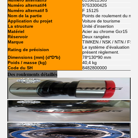
Numéro alternatif3
0139812305
Numéro alternatif4
9753300425
Numéro alternatif 5
F 15125
Nom de la partie
Points de roulement du mot
Application du projet
Voiture de tourisme
La structure
Unité d'insertion
Matériel
Acier au chrome Gcr15
Réservoir
Deux rangées
Marque
TIMKEN / NSK / NTN / FSKG
Le système d'évaluation de l'
Rating de précision
présent règlement.
Dimensions (mm) (d*D*b)
78*130*90 mm
Poids / masse (kg)
40,4 kg
Code du SH
8482800000
Des roulements détaillés