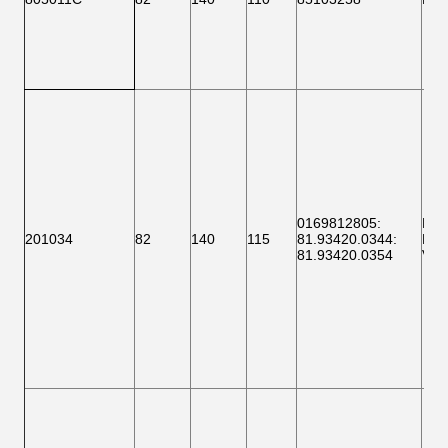
0169812805
:
F 1
201034
82
140
115
81.93420.0344
:
BTH
81.93420.0354
VKB