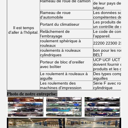
Rameau de roue de camion
de leur pays de rés
séjour.
Rameau de roue
Les données sont fo
d'automobile
compétentes de l'
Les produits de la 
Portant du climatiseur
un contrôle de conf
Il est temps
Relâchement de
Le code de conduit
d'aller à l'hôpital.
l'embrayage
l'appareil.
roulement sphérique à
22200 22300 2300
rouleaux
roulements à rouleaux
bon pour les roule
cylindriques
BELT
UCP UCF UCT UCFL
Porteur de bloc d'oreiller
doivent fournir des 
avec boîtier
produits et les condi
Le roulement à rouleaux à
Des types complets
aiguille
aiguilles
Les roulements des
Série F avec roulea
machines d'impression
cylindrique
Photo de notre entreprise: