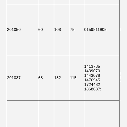
201050
60
108
75
0159811905
F 1
1413785
1439070
F 1
1443078
201037
68
132
115
BTH
1476945
VKB
1724482
1868087
: