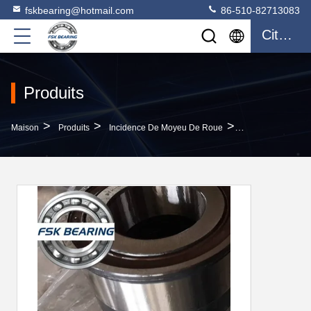
fskbearing@hotmail.com
86-510-82713083
Citation
Produits
>
>
>
Maison
Produits
Incidence De Moyeu De Roue
Charge Lourde 0