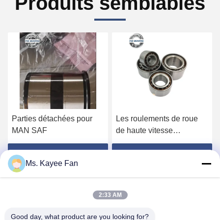
Produits semblables
Parties détachées pour
Les roulements de roue
MAN SAF
de haute vitesse
DU49840048 11062176
13475-27080 roulements
Obtenez le meilleur prix
Obtenez le meilleur prix
Ms. Kayee Fan
de moyeu de roue
49X84X48mm acier de
haute qualité
2:33 AM
Good day, what product are you looking for?