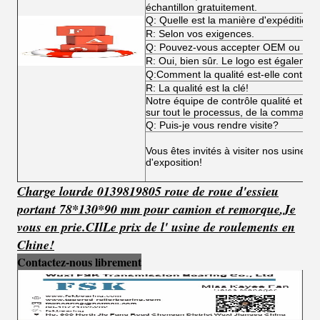
échantillon gratuitement.
Q: Quelle est la manière d'expédition?
R: Selon vos exigences.
Q: Pouvez-vous accepter OEM ou O
R: Oui, bien sûr. Le logo est égalemen
Q:Comment la qualité est-elle contrôl
R: La qualité est la clé!
Notre équipe de contrôle qualité et not
sur tout le processus, de la commande 
Q: Puis-je vous rendre visite?
Vous êtes invités à visiter nos usines,
d'exposition!
Charge lourde 0139819805 roue de roue d'essieu
portant 78*130*90 mm pour camion et remorque
,
Je
vous en prie.
C
Il
Le prix de l' usine de roulements en
Chine!
Contactez-nous librement