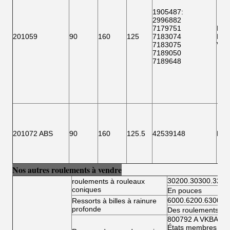
1905487:
2996882
7179751
F15
201059
90
160
125
7183074
BTH
7183075
VKB
7189050
7189648
201072 ABS
90
160
125.5
42539148
F 1
Nos autres roulements à vendre
30200.30300.3220
roulements à rouleaux
coniques
En pouces
6000.6200.6300.6
Ressorts à billes à rainure
profonde
Des roulements à bi
800792 A VKBA 54
États membres doiv