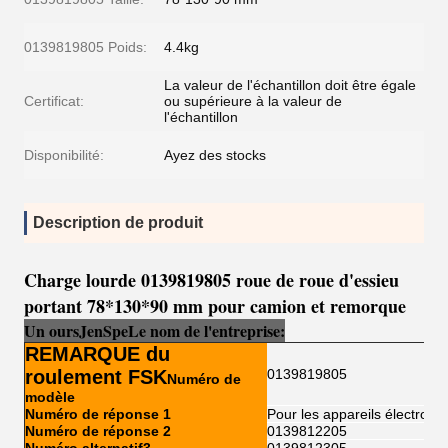
0139819805 Poids:
4.4kg
La valeur de l'échantillon doit être égale
Certificat:
ou supérieure à la valeur de
l'échantillon
Disponibilité:
Ayez des stocks
Description de produit
Charge lourde 0139819805 roue de roue d'essieu
portant 78*130*90 mm pour camion et remorque
Un ours
Je
n
Sp
e
Le nom de l'entreprise:
REMARQUE du
roulement FSK
0139819805
Numéro de
modèle
Numéro de réponse 1
Pour les appareils électroni
Numéro de réponse 2
0139812205