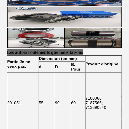
Les autres roulements que nous faisons
Dimension (en mm)
Partie
Je ne
Aut
Produit d'origine
B.
veux pas.
veu
d
D
Pour
Les
mem
doiv
7180066
les
201051
55
90
60
7187566
;
info
713690840
suiv
718
F 1