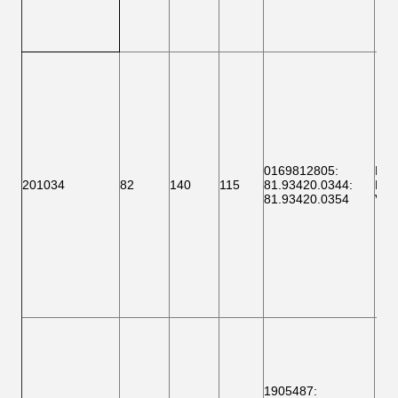
0169812805
:
F 1
201034
82
140
115
81.93420.0344
:
BTH
81.93420.0354
VKB
1905487: