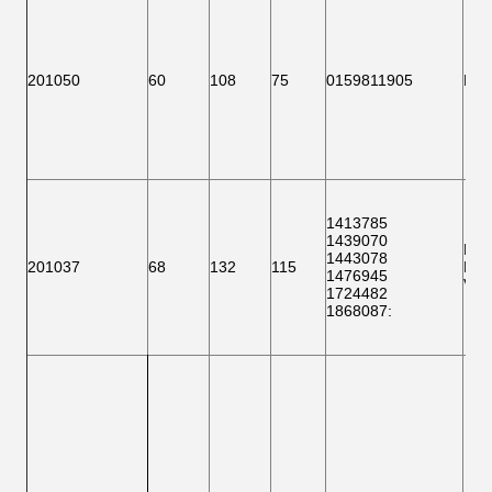
201050
60
108
75
0159811905
F 1
1413785
1439070
F 1
1443078
201037
68
132
115
BTH
1476945
VKB
1724482
1868087
: