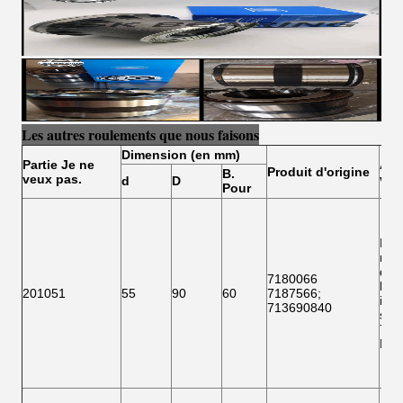
Les autres roulements que nous faisons
Dimension (en mm)
Partie
Je ne
Aut
Produit d'origine
B.
veux pas.
veu
d
D
Pour
Les
mem
doiv
7180066
les
201051
55
90
60
7187566
;
info
713690840
suiv
718
F 1