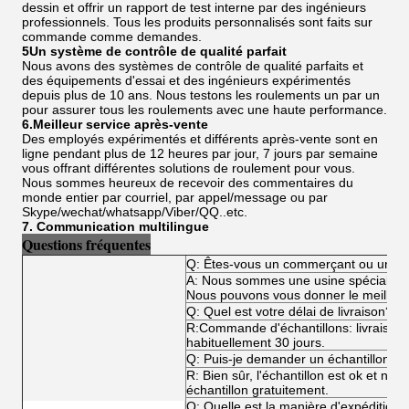
dessin et offrir un rapport de test interne par des ingénieurs
professionnels. Tous les produits personnalisés sont faits sur
commande comme demandes.
5Un système de contrôle de qualité parfait
Nous avons des systèmes de contrôle de qualité parfaits et
des équipements d'essai et des ingénieurs expérimentés
depuis plus de 10 ans. Nous testons les roulements un par un
pour assurer tous les roulements avec une haute performance.
6.Meilleur service après-vente
Des employés expérimentés et différents après-vente sont en
ligne pendant plus de 12 heures par jour, 7 jours par semaine
vous offrant différentes solutions de roulement pour vous.
Nous sommes heureux de recevoir des commentaires du
monde entier par courriel, par appel/message ou par
Skype/wechat/whatsapp/Viber/QQ..etc.
7. Communication multilingue
Questions fréquentes
Q: Êtes-vous un commerçant ou un fa
A: Nous sommes une usine spécialisée
Nous pouvons vous donner le meilleur p
Q: Quel est votre délai de livraison?
R:Commande d'échantillons: livraiso
habituellement 30 jours.
Q: Puis-je demander un échantillon?
R: Bien sûr, l'échantillon est ok et n
échantillon gratuitement.
Q: Quelle est la manière d'expédition?