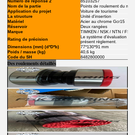
Numéro de réponse 2
85103257
Nom de la partie
Points de roulement du mot
Application du projet
Voiture de tourisme
La structure
Unité d'insertion
Matériel
Acier au chrome Gcr15
Réservoir
Deux rangées
Marque
TIMKEN / NSK / NTN / FSKG
Le système d'évaluation de l'
Rating de précision
présent règlement.
Dimensions (mm) (d*D*b)
77*130*91 mm
Poids / masse (kg)
40,6 kg
Code du SH
8482800000
Des roulements détaillés