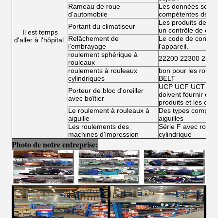
Rameau de roue
Les données sont fo
d'automobile
compétentes de l'
Les produits de la 
Portant du climatiseur
un contrôle de conf
Il est temps
Relâchement de
Le code de conduit
d'aller à l'hôpital.
l'embrayage
l'appareil.
roulement sphérique à
22200 22300 2300
rouleaux
roulements à rouleaux
bon pour les roule
cylindriques
BELT
UCP UCF UCT UCFL
Porteur de bloc d'oreiller
doivent fournir des 
avec boîtier
produits et les condi
Le roulement à rouleaux à
Des types complets
aiguille
aiguilles
Les roulements des
Série F avec roulea
machines d'impression
cylindrique
Photo de notre entreprise: