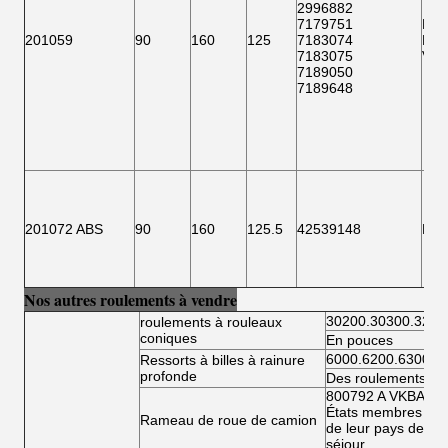
2996882
7179751
F15
201059
90
160
125
7183074
BTH
7183075
VKB
7189050
7189648
201072 ABS
90
160
125.5
42539148
F 1
Nos autres roulements à vendre
30200.30300.3220
roulements à rouleaux
coniques
En pouces
6000.6200.6300.6
Ressorts à billes à rainure
profonde
Des roulements à bi
800792 A VKBA 54
États membres doiv
Rameau de roue de camion
de leur pays de rés
séjour.