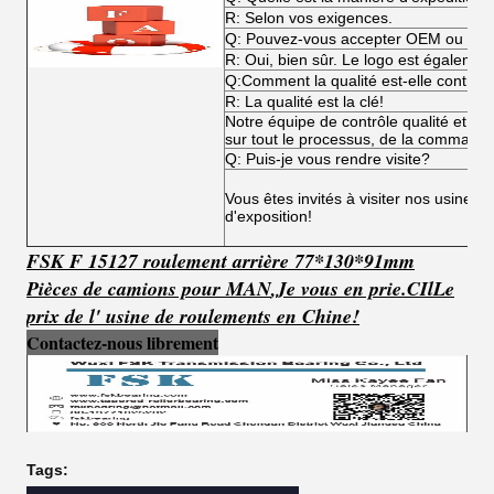
R: Selon vos exigences.
Q: Pouvez-vous accepter OEM ou O
R: Oui, bien sûr. Le logo est égalemen
Q:Comment la qualité est-elle contrôl
R: La qualité est la clé!
Notre équipe de contrôle qualité et not
sur tout le processus, de la commande 
Q: Puis-je vous rendre visite?
Vous êtes invités à visiter nos usines,
d'exposition!
FSK F 15127 roulement arrière 77*130*91mm
Pièces de camions pour MAN
,
Je vous en prie.
C
Il
Le
prix de l' usine de roulements en Chine!
Contactez-nous librement
Tags: