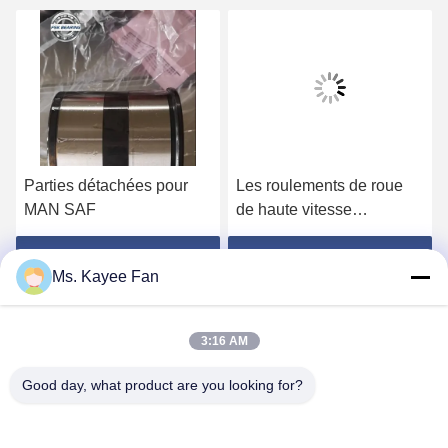
Parties détachées pour
Les roulements de roue
MAN SAF
de haute vitesse
DU49840048 11062176
13475-27080 roulements
Obtenez le meilleur prix
Obtenez le meilleur prix
Ms. Kayee Fan
de moyeu de roue
49X84X48mm acier de
haute qualité
3:16 AM
Good day, what product are you looking for?
WUXI FSK TRANSMISSION BEARING CO.,