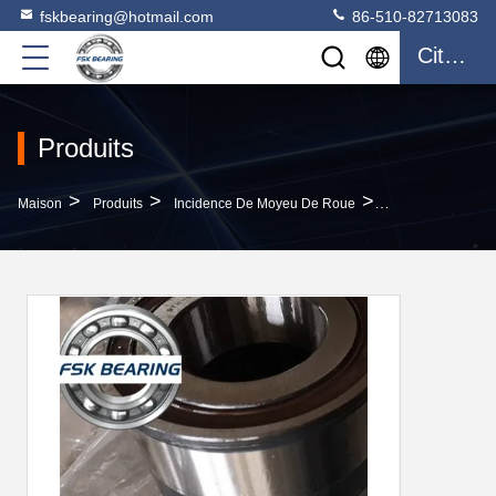
fskbearing@hotmail.com
86-510-82713083
Citation
Produits
>
>
>
Maison
Produits
Incidence De Moyeu De Roue
FSK F 15127 Rou