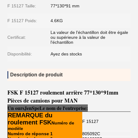
F 15127 Taille:
77*130*91 mm
F 15127 Poids:
4.6KG
La valeur de l'échantillon doit être égale
Certificat:
ou supérieure à la valeur de
l'échantillon
Disponibilité:
Ayez des stocks
Description de produit
FSK F 15127 roulement arrière 77*130*91mm
Pièces de camions pour MAN
Un ours
Je
n
Sp
e
Le nom de l'entreprise:
REMARQUE du
roulement FSK
F 15127
Numéro de
modèle
Numéro de réponse 1
805092C