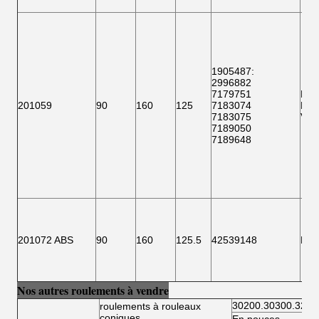
1905487:
2996882
7179751
F15
201059
90
160
125
7183074
BTH
7183075
VKB
7189050
7189648
201072 ABS
90
160
125.5
42539148
F 1
Nos autres roulements à vendre
30200.30300.3220
roulements à rouleaux
coniques