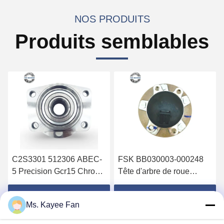
NOS PRODUITS
Produits semblables
C2S3301 512306 ABEC-
FSK BB030003-000248
5 Precision Gcr15 Chromé
Tête d'arbre de roue
en acier à double rangée
arrière avec roue de
de roues pour Jaguar X-
roulement à deux rangées
Obtenez le meilleur prix
Obtenez le meilleur prix
Ms. Kayee Fan
TYPE X400 02-04
Gcr15 acier chrome et
capteur ABS pour Wildcat