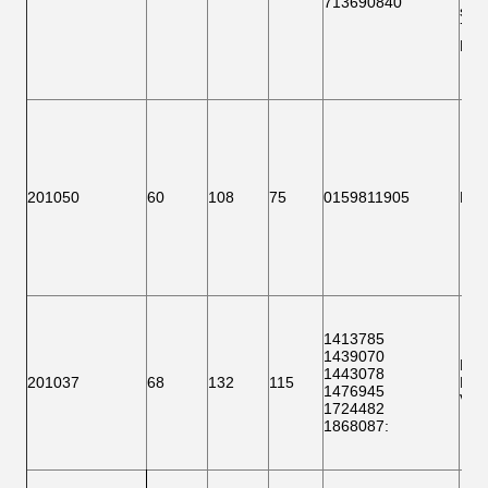
713690840
suiv
718
F 1
201050
60
108
75
0159811905
F 1
1413785
1439070
F 1
1443078
201037
68
132
115
BTH
1476945
VKB
1724482
1868087
: