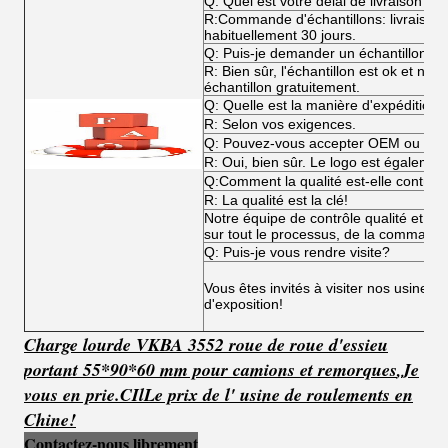
Q: Quel est votre délai de livraison?
R:Commande d'échantillons: livraiso
habituellement 30 jours.
Q: Puis-je demander un échantillon?
R: Bien sûr, l'échantillon est ok et n
échantillon gratuitement.
Q: Quelle est la manière d'expédition?
R: Selon vos exigences.
Q: Pouvez-vous accepter OEM ou O
R: Oui, bien sûr. Le logo est égalemen
Q:Comment la qualité est-elle contrôl
R: La qualité est la clé!
Notre équipe de contrôle qualité et not
sur tout le processus, de la commande 
Q: Puis-je vous rendre visite?
Vous êtes invités à visiter nos usines,
d'exposition!
Charge lourde VKBA 3552 roue de roue d'essieu
portant 55*90*60 mm pour camions et remorques
,
Je
vous en prie.
C
Il
Le prix de l' usine de roulements en
Chine!
Contactez-nous librement