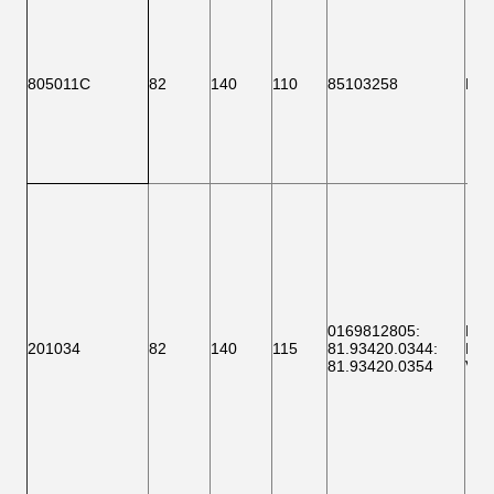
805011C
82
140
110
85103258
F 1
0169812805
:
F 1
201034
82
140
115
81.93420.0344
:
BTH
81.93420.0354
VKB