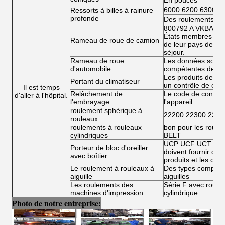
En pouces
6000.6200.6300.6
Ressorts à billes à rainure
profonde
Des roulements à bi
800792 A VKBA 54
États membres doiv
Rameau de roue de camion
de leur pays de rés
séjour.
Rameau de roue
Les données sont fo
d'automobile
compétentes de l'
Les produits de la 
Portant du climatiseur
un contrôle de conf
Il est temps
Relâchement de
Le code de conduit
d'aller à l'hôpital.
l'embrayage
l'appareil.
roulement sphérique à
22200 22300 2300
rouleaux
roulements à rouleaux
bon pour les roule
cylindriques
BELT
UCP UCF UCT UCFL
Porteur de bloc d'oreiller
doivent fournir des 
avec boîtier
produits et les condi
Le roulement à rouleaux à
Des types complets
aiguille
aiguilles
Les roulements des
Série F avec roulea
machines d'impression
cylindrique
Photo de notre entreprise: