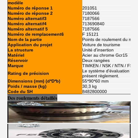
modèle
Numéro de réponse 1
201051
Numéro de réponse 2
7180066
Numéro alternatif3
7187566
Numéro alternatif4
713690840
Numéro alternatif 5
7187566
Numéro de remplacement6
F 15121
Nom de la partie
Points de roulement du mot
Application du projet
Voiture de tourisme
La structure
Unité d'insertion
Matériel
Acier au chrome Gcr15
Réservoir
Deux rangées
Marque
TIMKEN / NSK / NTN / FSKG
Le système d'évaluation de l'
Rating de précision
présent règlement.
Dimensions (mm) (d*D*b)
55*90*60 mm
Poids / masse (kg)
30,3 kg
Code du SH
8482800000
Des roulements détaillés