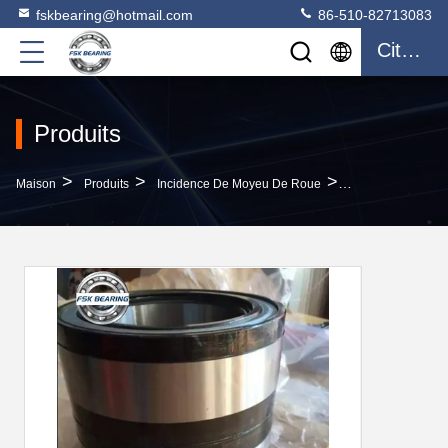
fskbearing@hotmail.com
86-510-82713083
Citation
Produits
>
>
>
Maison
Produits
Incidence De Moyeu De Roue
Charge Lourde V