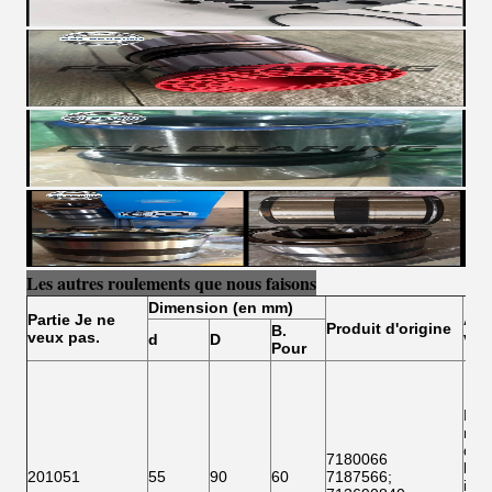
Les autres roulements que nous faisons
Dimension (en mm)
Partie
Je ne
Aut
Produit d'origine
B.
veux pas.
veu
d
D
Pour
Les
mem
doiv
7180066
les
201051
55
90
60
7187566
;
info