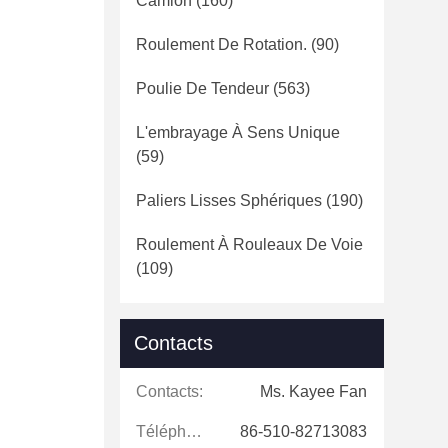
Camion
(160)
Roulement De Rotation.
(90)
Poulie De Tendeur
(563)
L'embrayage À Sens Unique
(59)
Paliers Lisses Sphériques
(190)
Roulement À Rouleaux De Voie
(109)
Contacts
Contacts:
Ms. Kayee Fan
Téléphone:
86-510-82713083