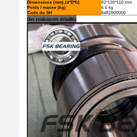
Dimensions (mm) (d*D*b)
82*138*110 mm
Poids / masse (kg)
6.5 kg
Code du SH
8482800000
Des roulements détaillés