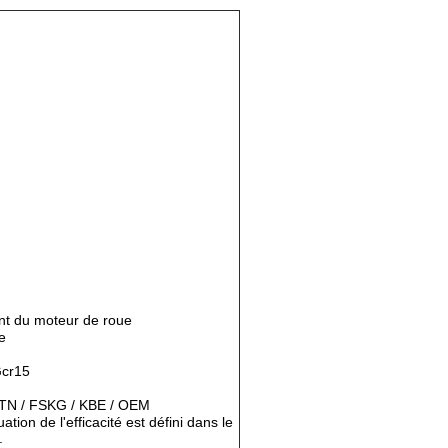
nt du moteur de roue
e
Gcr15
TN / FSKG / KBE / OEM
tion de l'efficacité est défini dans le
.