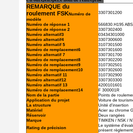
REMARQUE du
roulement FSK
3307301200
Numéro de
modèle
Numéro de réponse 1
566830.H195 ABS
Numéro de réponse 2
3307302400
Numéro alternatif3
03434301000
Numéro alternatif4
3307300600
Numéro alternatif 5
3107301500
Numéro de remplacement6
3307301600
Numéro alternatif 7
3307301700
Numéro de remplacement8
3307302200
Numéro de remplacement9
3107302501
Numéro de remplacement10
3307302600
Numéro alternatif 11
3107302900
Numéro alternatif12
3307303300
Numéro alternatif 13
4200101601
Numéro de remplacement14
F 300001R
Nom de la partie
Points de rouleme
Application du projet
Voiture de tourism
La structure
Unité d'insertion
Matériel
Acier au chrome 
Réservoir
Deux rangées
Marque
TIMKEN / NSK / N
Le système d'évalua
Rating de précision
présent règlement