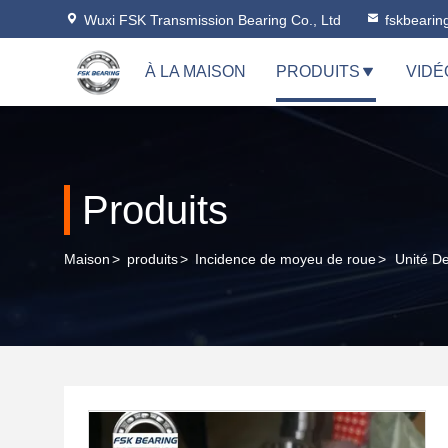
Wuxi FSK Transmission Bearing Co., Ltd
fskbeari
À LA MAISON
PRODUITS
VIDÉ
Produits
Maison
>
produits
>
Incidence de moyeu de roue
>
Unité D