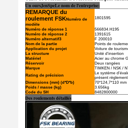
Un ours
Je
n
Sp
e
Le nom de l'entreprise:
REMARQUE du
roulement FSK
1801595
Numéro de
modèle
Numéro de réponse 1
566834.H195
Numéro de réponse 2
1391615
Numéro alternatif3
F 200010
Nom de la partie
Points de rouleme
Application du projet
Voiture de tourism
La structure
Unité d'insertion
Matériel
Acier au chrome 
Réservoir
Deux rangées
Marque
TIMKEN / NSK / N
Le système d'évalua
Rating de précision
présent règlement
Dimensions (mm) (d*D*b)
70*124,7*110 mm
Poids / masse (kg)
3.656kg
Code du SH
8482800000
Des roulements détaillés