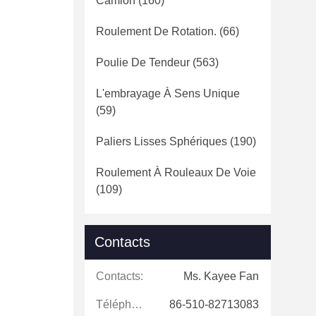
Camion
(160)
Roulement De Rotation.
(66)
Poulie De Tendeur
(563)
L'embrayage À Sens Unique
(59)
Paliers Lisses Sphériques
(190)
Roulement À Rouleaux De Voie
(109)
Contacts
Contacts:
Ms. Kayee Fan
Téléphone:
86-510-82713083