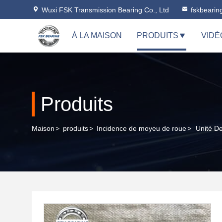
Wuxi FSK Transmission Bearing Co., Ltd
fskbeari
À LA MAISON
PRODUITS
VIDÉ
Produits
Maison
>
produits
>
Incidence de moyeu de roue
>
Unité D