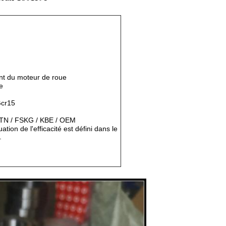
nt du moteur de roue
e
Gcr15
TN / FSKG / KBE / OEM
tion de l'efficacité est défini dans le
.