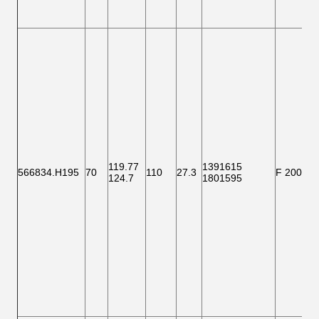
119.77
1391615
566834.H195
70
110
27.3
F 200010
124.7
1801595