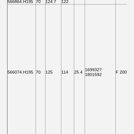
566864.H195
70
124.7
122
1699327
:
566074.H195
70
125
114
25.4
F 200006
1801592