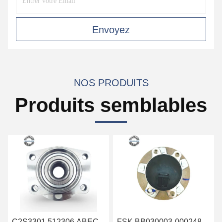
Envoyez
NOS PRODUITS
Produits semblables
01 512306 ABEC-
FSK BB030003-000248
FSK Marq