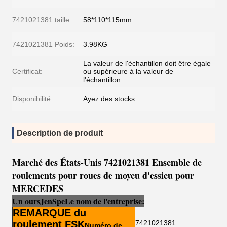
7421021381 taille:
58*110*115mm
7421021381 Poids:
3.98KG
La valeur de l'échantillon doit être égale
Certificat:
ou supérieure à la valeur de
l'échantillon
Disponibilité:
Ayez des stocks
Description de produit
Marché des États-Unis 7421021381 Ensemble de
roulements pour roues de moyeu d'essieu pour
MERCEDES
Un ours
Je
n
Sp
e
Le nom de l'entreprise:
REMARQUE du
roulement FSK
7421021381
Numéro de