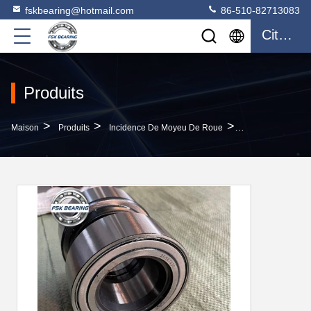
fskbearing@hotmail.com
86-510-82713083
Citation
Produits
>
>
>
Maison
Produits
Incidence De Moyeu De Roue
Marché Des État