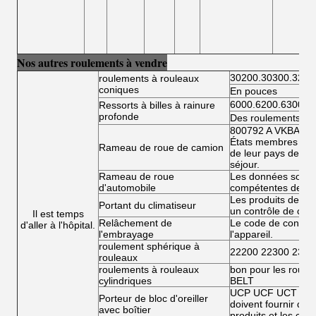
Nos autres roulements à vendre
30200.30300.3220
roulements à rouleaux
coniques
En pouces
6000.6200.6300.6
Ressorts à billes à rainure
profonde
Des roulements à bi
800792 A VKBA 54
États membres doiv
Rameau de roue de camion
de leur pays de rés
séjour.
Rameau de roue
Les données sont fo
d'automobile
compétentes de l'
Les produits de la 
Portant du climatiseur
un contrôle de conf
Il est temps
Relâchement de
Le code de conduit
d'aller à l'hôpital.
l'embrayage
l'appareil.
roulement sphérique à
22200 22300 2300
rouleaux
roulements à rouleaux
bon pour les roule
cylindriques
BELT
UCP UCF UCT UCFL
Porteur de bloc d'oreiller
doivent fournir des 
avec boîtier
produits et les condi