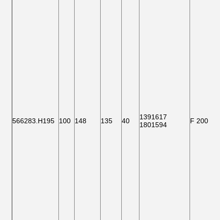
1391617
566283.H195
100
148
135
40
F 200007
1801594