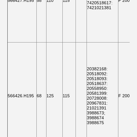
566427.H195
58
110
115
F 200003
7420518617
:
7421021381
20382168
:
20518092
:
20518093
:
20518637
:
20558950:
20581399
:
566426.H195
68
125
115
F 20000
20728008
:
20967831:
21021391
3988673
;
3988674
3988675