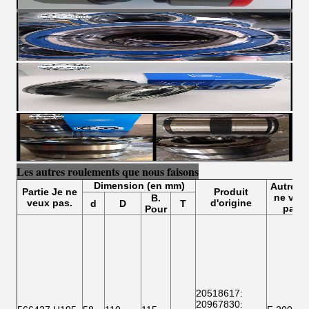
Les autres roulements que nous faisons
Dimension (en mm)
Autres
Partie
Je ne
Produit
ne veu
B.
veux pas.
d'origine
d
D
T
pas.
Pour
20518617
:
20967830: