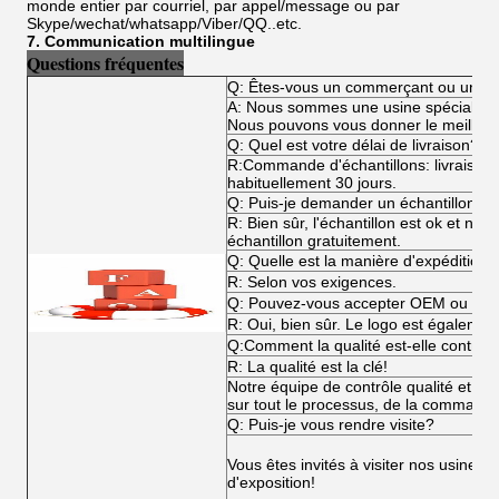
monde entier par courriel, par appel/message ou par
Skype/wechat/whatsapp/Viber/QQ..etc.
7. Communication multilingue
Questions fréquentes
Q: Êtes-vous un commerçant ou un fa
A: Nous sommes une usine spécialisée
Nous pouvons vous donner le meilleur p
Q: Quel est votre délai de livraison?
R:Commande d'échantillons: livraiso
habituellement 30 jours.
Q: Puis-je demander un échantillon?
R: Bien sûr, l'échantillon est ok et n
échantillon gratuitement.
Q: Quelle est la manière d'expédition?
R: Selon vos exigences.
Q: Pouvez-vous accepter OEM ou O
R: Oui, bien sûr. Le logo est égalemen
Q:Comment la qualité est-elle contrôl
R: La qualité est la clé!
Notre équipe de contrôle qualité et not
sur tout le processus, de la commande 
Q: Puis-je vous rendre visite?
Vous êtes invités à visiter nos usines,
d'exposition!