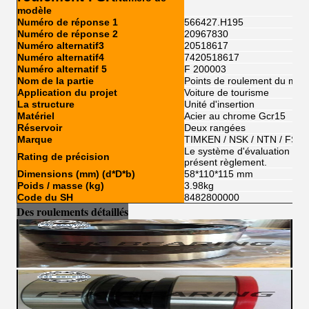
modèle
Numéro de réponse 1
566427.H195
Numéro de réponse 2
20967830
Numéro alternatif3
20518617
Numéro alternatif4
7420518617
Numéro alternatif 5
F 200003
Nom de la partie
Points de roulement du mot
Application du projet
Voiture de tourisme
La structure
Unité d'insertion
Matériel
Acier au chrome Gcr15
Réservoir
Deux rangées
Marque
TIMKEN / NSK / NTN / FSKG
Le système d'évaluation de l'
Rating de précision
présent règlement.
Dimensions (mm) (d*D*b)
58*110*115 mm
Poids / masse (kg)
3.98kg
Code du SH
8482800000
Des roulements détaillés