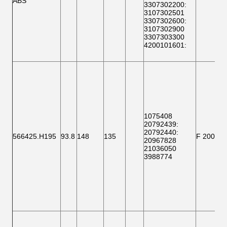
ABS
3307302200
:
3107302501
3307302600
:
3107302900
3307303300
4200101601
:
1075408
20792439:
20792440:
566425.H195
93.8
148
135
F 20000
20967828
21036050
3988774