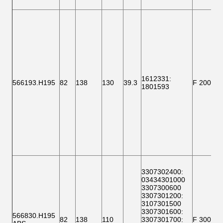
1612331
:
566193.H195
82
138
130
39.3
F 200009
1801593
3307302400
:
03434301000
3307300600
3307301200
:
3107301500
3307301600
:
566830.H195
82
138
110
3307301700
:
F 30000