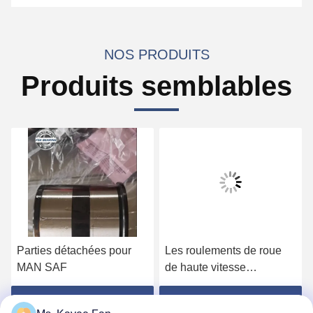
NOS PRODUITS
Produits semblables
Parties détachées pour
Les roulements de roue
MAN SAF
de haute vitesse
DU49840048 11062176
13475-27080 roulements
Obtenez le meilleur prix
Obtenez le meilleur prix