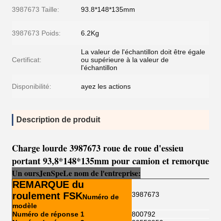
3987673 Taille:
93.8*148*135mm
3987673 Poids:
6.2Kg
La valeur de l'échantillon doit être égale
Certificat:
ou supérieure à la valeur de
l'échantillon
Disponibilité:
ayez les actions
Description de produit
Charge lourde 3987673 roue de roue d'essieu
portant 93,8*148*135mm pour camion et remorque
Un ours
Je
n
Sp
e
Le nom de l'entreprise:
REMARQUE du
roulement FSK
3987673
Numéro de
modèle
Numéro de réponse 1
800792