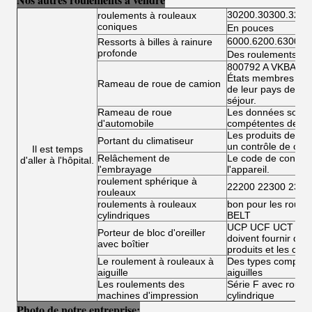
30200.30300.3220
roulements à rouleaux
coniques
En pouces
6000.6200.6300.6
Ressorts à billes à rainure
profonde
Des roulements à bi
800792 A VKBA 54
États membres doiv
Rameau de roue de camion
de leur pays de rés
séjour.
Rameau de roue
Les données sont fo
d'automobile
compétentes de l'
Les produits de la 
Portant du climatiseur
un contrôle de conf
Il est temps
Relâchement de
Le code de conduit
d'aller à l'hôpital.
l'embrayage
l'appareil.
roulement sphérique à
22200 22300 2300
rouleaux
roulements à rouleaux
bon pour les roule
cylindriques
BELT
UCP UCF UCT UCFL
Porteur de bloc d'oreiller
doivent fournir des 
avec boîtier
produits et les condi
Le roulement à rouleaux à
Des types complets
aiguille
aiguilles
Les roulements des
Série F avec roulea
machines d'impression
cylindrique
Photo de notre entreprise: