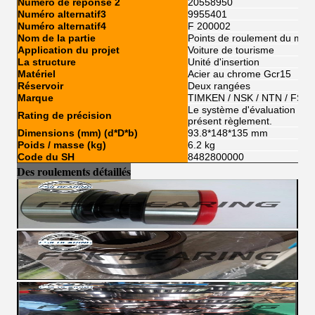
Numéro de réponse 2
20558950
Numéro alternatif3
9955401
Numéro alternatif4
F 200002
Nom de la partie
Points de roulement du mot
Application du projet
Voiture de tourisme
La structure
Unité d'insertion
Matériel
Acier au chrome Gcr15
Réservoir
Deux rangées
Marque
TIMKEN / NSK / NTN / FSKG
Le système d'évaluation de l'
Rating de précision
présent règlement.
Dimensions (mm) (d*D*b)
93.8*148*135 mm
Poids / masse (kg)
6.2 kg
Code du SH
8482800000
Des roulements détaillés