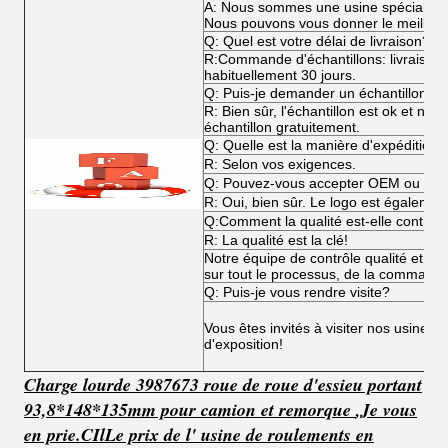
A: Nous sommes une usine spécialisée
Nous pouvons vous donner le meilleur p
Q: Quel est votre délai de livraison?
R:Commande d'échantillons: livraiso
habituellement 30 jours.
Q: Puis-je demander un échantillon?
R: Bien sûr, l'échantillon est ok et n
échantillon gratuitement.
Q: Quelle est la manière d'expédition?
R: Selon vos exigences.
Q: Pouvez-vous accepter OEM ou O
R: Oui, bien sûr. Le logo est égalemen
Q:Comment la qualité est-elle contrôl
R: La qualité est la clé!
Notre équipe de contrôle qualité et not
sur tout le processus, de la commande 
Q: Puis-je vous rendre visite?
Vous êtes invités à visiter nos usines,
d'exposition!
Charge lourde 3987673 roue de roue d'essieu portant
93,8*148*135mm pour camion et remorque
,
Je vous
en prie.
C
Il
Le prix de l' usine de roulements en