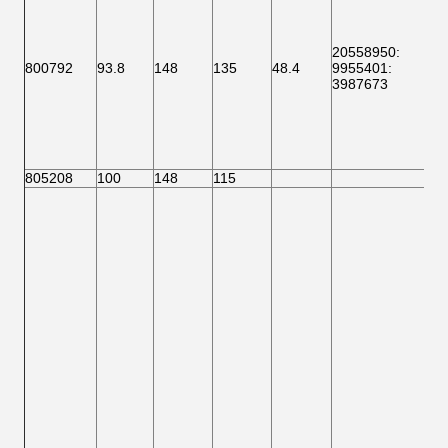
20558950
:
800792
93.8
148
135
48.4
9955401
:
3987673
805208
100
148
115