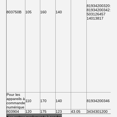
81934200320
:
81934200342
:
803750B
105
160
140
503126457
14013817
Pour les
appareils à
110
170
140
81934200346
commande
numérique
803904
120
175
123
43.05
3434301200
Nos autres roulements à vendre