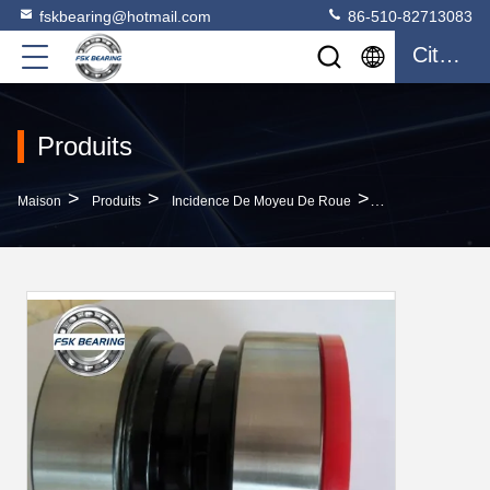
fskbearing@hotmail.com
86-510-82713083
Citation
Produits
>
>
>
Maison
Produits
Incidence De Moyeu De Roue
Charge Lourde 3