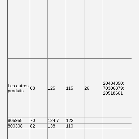
20484350:
Les autres
68
125
115
26
70306879:
produits
20518661
805958
70
124.7
122
800308
82
138
110