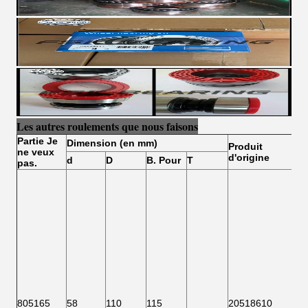
Les autres roulements que nous faisons
Partie
Je
Dimension (en mm)
Produit
ne veux
d'origine
d
D
B. Pour
T
pas.
805165
58
110
115
20518610