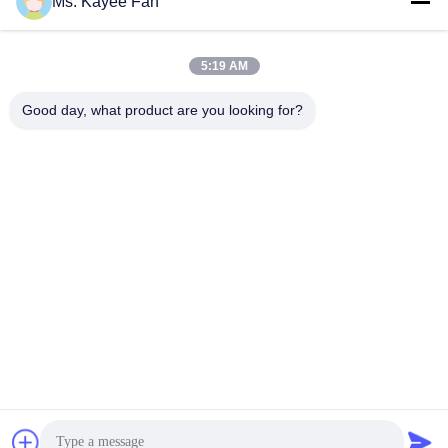
Ms. Kayee Fan
de moyeu de roue
49X84X48mm acier de
haute qualité
5:19 AM
Good day, what product are you looking for?
WUXI FSK TRANSMISSION BEARING CO.,
LTD
fskbearing@hotmail.com
86-510-82713083
N° 220 rue Renmin du milieu, district de Liangxi, Wuxi,
Jiangsu, Chine
Bonne qualité de la Chine Roulements à rouleaux coniques Fournisseur. ©
de Copyright 2015-2025 Wuxi FSK Transmission Bearing Co., Ltd . Tous