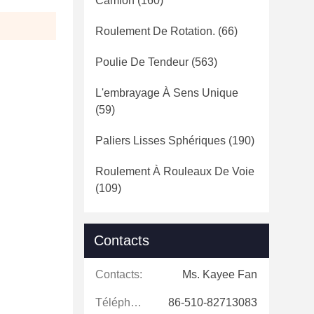
Camion
(160)
Roulement De Rotation.
(66)
Poulie De Tendeur
(563)
L'embrayage À Sens Unique
(59)
Paliers Lisses Sphériques
(190)
Roulement À Rouleaux De Voie
(109)
Contacts
Contacts:
Ms. Kayee Fan
Téléphone:
86-510-82713083