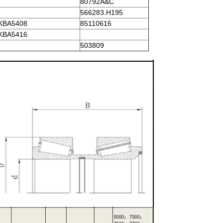
80792A&C
566283.H195
KBA5408
85110616
KBA5416
503809