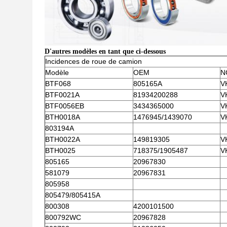
D'autres modèles en tant que ci-dessous
Incidences de roue de camion
Modèle
OEM
N
BTF068
805165A
V
BTF0021A
81934200288
V
BTF0056EB
3434365000
V
BTH0018A
1476945/1439070
V
803194A
BTH0022A
149819305
V
BTH0025
718375/1905487
V
805165
20967830
581079
20967831
805958
805479/805415A
800308
4200101500
800792WC
20967828