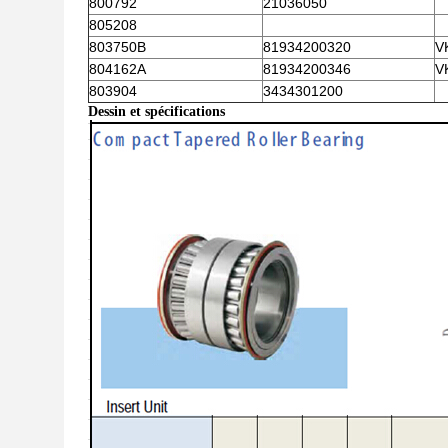
800792
21036050
805208
803750B
81934200320
V
804162A
81934200346
V
803904
3434301200
Dessin et spécifications