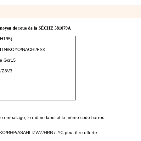
 moyeu de roue de la SÈCHE 581079A
.H195)
NTN/KOYO/NACHI/FSK
de Gcr15
2/Z3V3
me emballage, le même label et le même code barres.
IKO/RHP/ASAHI IZWZ/HRB /LYC
peut être offerte.