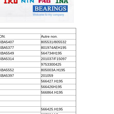
ON.
Autre non.
KBA5407
805531/805532
KBA5377
801974AEH195
KBA5549
564734H195
KBA5314
201037/F15097
9753300425
KBA5552
805003A.H195
KBA5397
201059
566427.H195
566426H195
566864.H195
566425.H195