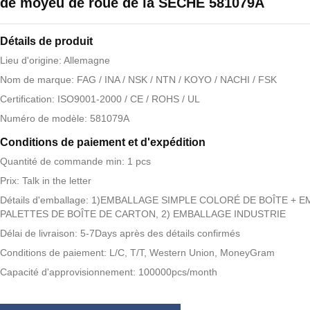
de moyeu de roue de la SÈCHE 581079A
Détails de produit
Lieu d'origine: Allemagne
Nom de marque: FAG / INA / NSK / NTN / KOYO / NACHI / FSK
Certification: ISO9001-2000 / CE / ROHS / UL
Numéro de modèle: 581079A
Conditions de paiement et d'expédition
Quantité de commande min: 1 pcs
Prix: Talk in the letter
Détails d'emballage: 1)EMBALLAGE SIMPLE COLORÉ DE BOÎTE + 
PALETTES DE BOÎTE DE CARTON, 2) EMBALLAGE INDUSTRIE
Délai de livraison: 5-7Days après des détails confirmés
Conditions de paiement: L/C, T/T, Western Union, MoneyGram
Capacité d'approvisionnement: 100000pcs/month