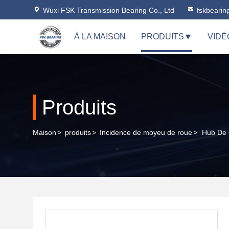
Wuxi FSK Transmission Bearing Co., Ltd
fskbeari
À LA MAISON
PRODUITS
VIDÉ
Produits
Maison
>
produits
>
Incidence de moyeu de roue
>
Hub De 