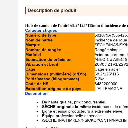
Description de produit
Hub de camion de l'unité 68.2*125*115mm d'incidence de
Caractéristiques
Numéro de type
581079A (566426
Nom de partie
Incidence de roue
Marque
SÈCHE/INA/NSK/
Nombre de rangée
Rangée simple
Matériel
Acier au chrome 
Estimation de précision
ABEC-1 à ABEC-9
Vibration et bruit
Z0V0 / Z1V1/Z2V
Cage
Cage en acier
Dimensions (millimètre) (d*D*b)
68.2*125*115
Poids/masse (kilogrammes)
5.3kg
Code de HS
8482200000
Exposition originale de pays
L'ALLEMAGNE
Description
De haute qualité, prix concurrentiel.
SÈCHE originale la même
incidence et le mê
Ligne et essai producteurs à extrémité élevé.
Équipe professionnelle et service.
/SÈCHE INA/TIMKEN/NSK/KOYO/NTN/NACHI/