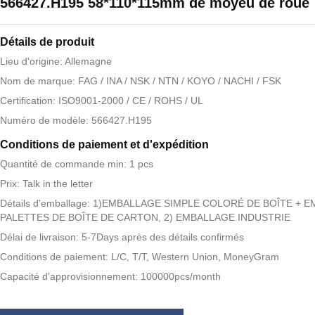
566427.H195 58*110*115mm de moyeu de roue
Détails de produit
Lieu d'origine: Allemagne
Nom de marque: FAG / INA / NSK / NTN / KOYO / NACHI / FSK
Certification: ISO9001-2000 / CE / ROHS / UL
Numéro de modèle: 566427.H195
Conditions de paiement et d'expédition
Quantité de commande min: 1 pcs
Prix: Talk in the letter
Détails d'emballage: 1)EMBALLAGE SIMPLE COLORÉ DE BOÎTE + 
PALETTES DE BOÎTE DE CARTON, 2) EMBALLAGE INDUSTRIE
Délai de livraison: 5-7Days après des détails confirmés
Conditions de paiement: L/C, T/T, Western Union, MoneyGram
Capacité d'approvisionnement: 100000pcs/month