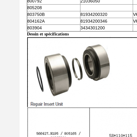
800792
21036050
805208
803750B
81934200320
V
804162A
81934200346
V
803904
3434301200
Dessin et spécifications