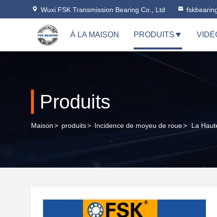
Wuxi FSK Transmission Bearing Co., Ltd
fskbeari
À LA MAISON
PRODUITS
VIDÉ
Produits
Maison
>
produits
>
Incidence de moyeu de roue
>
La Haut