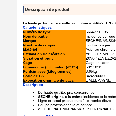
Description de produit
La haute performance a scellé les incidences 566427.H19
Caractéristiques
Numéro de type
566427.H195
Nom de partie
Incidence de roue
Marque
SÈCHE/INA/NSK/
Nombre de rangée
Double rangée
Matériel
Acier au chrome 
Estimation de précision
ABEC-1 à ABEC-9
Vibration et bruit
Z0V0 / Z1V1/Z2V
Cage
Cage en acier
Dimensions (millimètre) (d*D*b)
58*110*115
Poids/masse (kilogrammes)
3.65kg
Code de HS
8482200000
Exposition originale de pays
L'ALLEMAGNE
Description
De haute qualité, prix concurrentiel.
SÈCHE originale la même
incidence et le mê
Ligne et essai producteurs à extrémité élevé.
Équipe professionnelle et service.
/SÈCHE INA/TIMKEN/NSK/KOYO/NTN/NACHI/