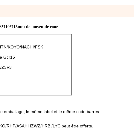
5 58*110*115mm de moyeu de roue
NTN/KOYO/NACHI/FSK
de Gcr15
2/Z3V3
me emballage, le même label et le même code barres.
IKO/RHP/ASAHI IZWZ/HRB /LYC
peut être offerte.