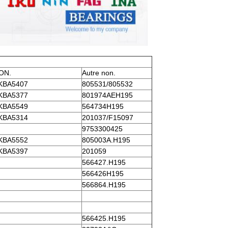
ON.
Autre non.
KBA5407
805531/805532
KBA5377
801974AEH195
KBA5549
564734H195
KBA5314
201037/F15097
9753300425
KBA5552
805003A.H195
KBA5397
201059
566427.H195
566426H195
566864.H195
566425.H195