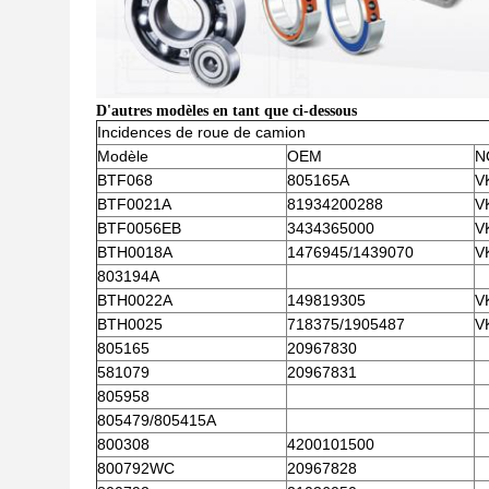
D'autres modèles en tant que ci-dessous
Incidences de roue de camion
Modèle
OEM
N
BTF068
805165A
V
BTF0021A
81934200288
V
BTF0056EB
3434365000
V
BTH0018A
1476945/1439070
V
803194A
BTH0022A
149819305
V
BTH0025
718375/1905487
V
805165
20967830
581079
20967831
805958
805479/805415A
800308
4200101500
800792WC
20967828