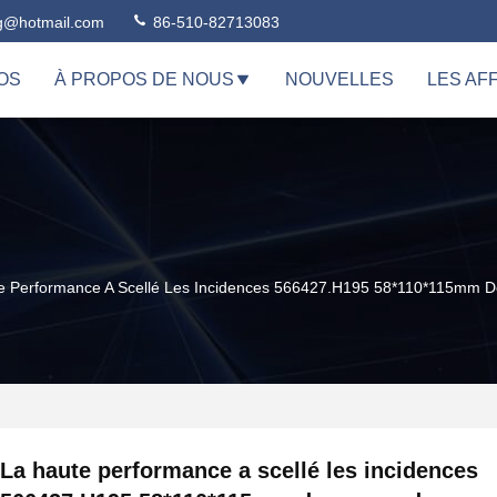
ng@hotmail.com
86-510-82713083
OS
À PROPOS DE NOUS
NOUVELLES
LES AF
e Performance A Scellé Les Incidences 566427.H195 58*110*115mm 
La haute performance a scellé les incidences