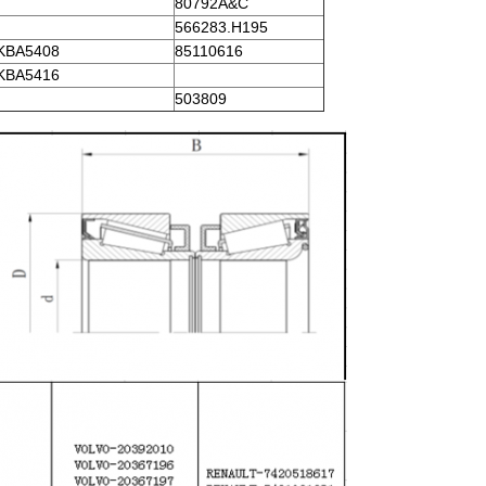
80792A&C
566283.H195
KBA5408
85110616
KBA5416
503809