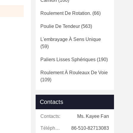
Camion
(160)
Roulement De Rotation.
(66)
Poulie De Tendeur
(563)
L'embrayage À Sens Unique
(59)
Paliers Lisses Sphériques
(190)
Roulement À Rouleaux De Voie
(109)
Contacts
Contacts:
Ms. Kayee Fan
Téléphone:
86-510-82713083