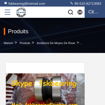
fskbearing@hotmail.com
86-510-82713083
Citation
Produits
>
>
>
Maison
Produits
Incidence De Moyeu De Roue
Catalogue D'inc