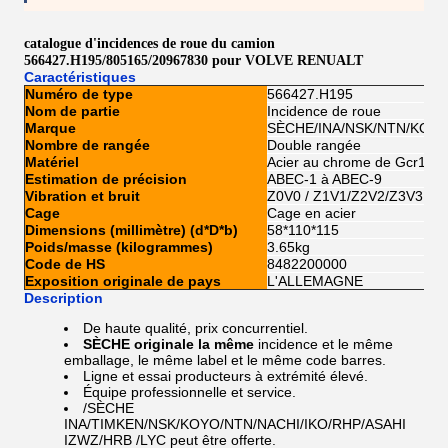
catalogue d'incidences de roue du camion
566427.H195/805165/20967830 pour VOLVE RENUALT
Caractéristiques
Numéro de type
566427.H195
Nom de partie
Incidence de roue
Marque
SÈCHE/INA/NSK/NTN/KOYO
Nombre de rangée
Double rangée
Matériel
Acier au chrome de Gcr15
Estimation de précision
ABEC-1 à ABEC-9
Vibration et bruit
Z0V0 / Z1V1/Z2V2/Z3V3
Cage
Cage en acier
Dimensions (millimètre) (d*D*b)
58*110*115
Poids/masse (kilogrammes)
3.65kg
Code de HS
8482200000
Exposition originale de pays
L'ALLEMAGNE
Description
De haute qualité, prix concurrentiel.
SÈCHE originale la même
incidence et le même
emballage, le même label et le même code barres.
Ligne et essai producteurs à extrémité élevé.
Équipe professionnelle et service.
/SÈCHE
INA/TIMKEN/NSK/KOYO/NTN/NACHI/IKO/RHP/ASAHI
IZWZ/HRB /LYC
peut être offerte.