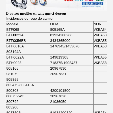
D'autres modèles en tant que ci-dessous
Incidences de roue de camion
Modèle
OEM
NON.
BTF068
805165A
VKBA5407
BTF0021A
81934200288
VKBA5377
BTF0056EB
3434365000
VKBA5549
BTH0018A
1476945/1439070
VKBA5314
803194A
BTH0022A
149819305
VKBA5552
BTH0025
718375/1905487
VKBA5397
805165
20967830
581079
20967831
805958
805479/805415A
800308
4200101500
800792WC
20967828
800792
21036050
805208
803750B
81934200320
VKBA5408