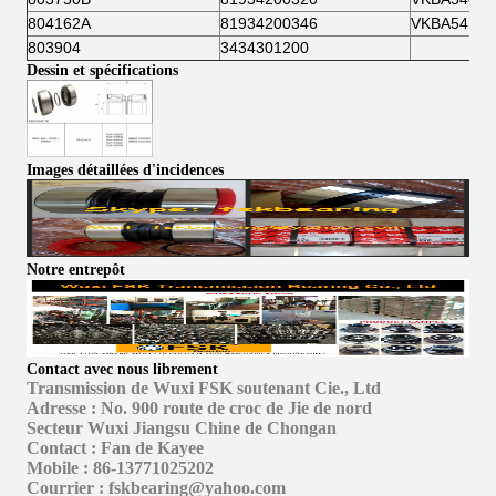
804162A
81934200346
VKBA5416
803904
3434301200
Dessin et spécifications
Images détaillées d'incidences
Notre entrepôt
Contact avec nous librement
Transmission de Wuxi FSK soutenant Cie., Ltd
Adresse : No. 900 route de croc de Jie de nord
Secteur Wuxi Jiangsu Chine de Chongan
Contact : Fan de Kayee
Mobile : 86-13771025202
Courrier : fskbearing@yahoo.com