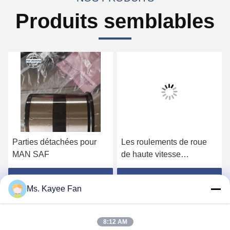
Produits semblables
Parties détachées pour
Les roulements de roue
MAN SAF
de haute vitesse
DU49840048 11062176
13475-27080 roulements
Obtenez le meilleur prix
Obtenez le meilleur prix
Ms. Kayee Fan
de moyeu de roue
49X84X48mm acier de
haute qualité
8:12 AM