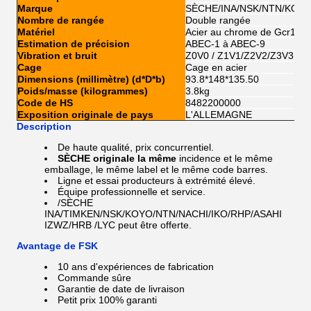
Marque
SÈCHE/INA/NSK/NTN/KOYO
Nombre de rangée
Double rangée
Matériel
Acier au chrome de Gcr15
Estimation de précision
ABEC-1 à ABEC-9
Vibration et bruit
Z0V0 / Z1V1/Z2V2/Z3V3
Cage
Cage en acier
Dimensions (millimètre) (d*D*b)
93.8*148*135.50
Poids/masse (kilogrammes)
3.8kg
Code de HS
8482200000
Exposition originale de pays
L'ALLEMAGNE
Description
De haute qualité, prix concurrentiel.
SÈCHE originale la même
incidence et le même
emballage, le même label et le même code barres.
Ligne et essai producteurs à extrémité élevé.
Équipe professionnelle et service.
/SÈCHE
INA/TIMKEN/NSK/KOYO/NTN/NACHI/IKO/RHP/ASAHI
IZWZ/HRB /LYC
peut être offerte.
Avantage de FSK
10 ans d'expériences de fabrication
Commande sûre
Garantie de date de livraison
Petit prix 100% garanti