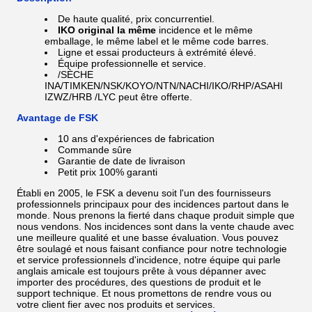
De haute qualité, prix concurrentiel.
IKO original la même
incidence et le même
emballage, le même label et le même code barres.
Ligne et essai producteurs à extrémité élevé.
Équipe professionnelle et service.
/SÈCHE
INA/TIMKEN/NSK/KOYO/NTN/NACHI/IKO/RHP/ASAHI
IZWZ/HRB /LYC
peut être offerte.
Avantage de FSK
10 ans d'expériences de fabrication
Commande sûre
Garantie de date de livraison
Petit prix 100% garanti
Établi en 2005, le FSK a devenu soit l'un des fournisseurs
professionnels principaux pour des incidences partout dans le
monde. Nous prenons la fierté dans chaque produit simple que
nous vendons. Nos incidences sont dans la vente chaude avec
une meilleure qualité et une basse évaluation. Vous pouvez
être soulagé et nous faisant confiance pour notre technologie
et service professionnels d'incidence, notre équipe qui parle
anglais amicale est toujours prête à vous dépanner avec
importer des procédures, des questions de produit et le
support technique. Et nous promettons de rendre vous ou
votre client fier avec nos produits et services.