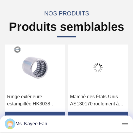
NOS PRODUITS
Produits semblables
Ringe extérieure
Marché des États-Unis
estampillée HK3038
AS130170 roulement à
rouleau à aiguille portant
aiguille 130x170x1mm
30*37*38 mm tasse tirée
Laveuse à roulement axial
Obtenez le meilleur prix
Obtenez le meilleur prix
Ms. Kayee Fan
Pour AXK et K811