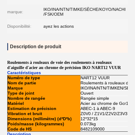
IKO/INA/NTN/TIMKE/SÈCHE/KOYO/NACHI
marque:
/FSK/OEM
Disponibilité:
ayez les actions
Description de produit
Roulements à rouleaux de voie des roulements à rouleaux
d'aiguille d'acier au chrome de précision IKO NART12 VUUR
Caractéristiques
Numéro de type
NART12 VUUR
Nom de partie
Roulements à rouleaux de v
Marque
IKO/INA/NTN/TIMKEN/SÈC
Type de joint
Ouvert
Nombre de rangée
Rangée simple
Matériel
Acier au chrome de Gcr15
Estimation de précision
ABEC-1 à ABEC-9
Vibration et bruit
Z0V0 / Z1V1/Z2V2/Z3V3
Dimensions (millimètre) (d*D*b)
12*32*15
Poids/masse (kilogrammes)
0.073kg
Code de HS
8482109000
Description