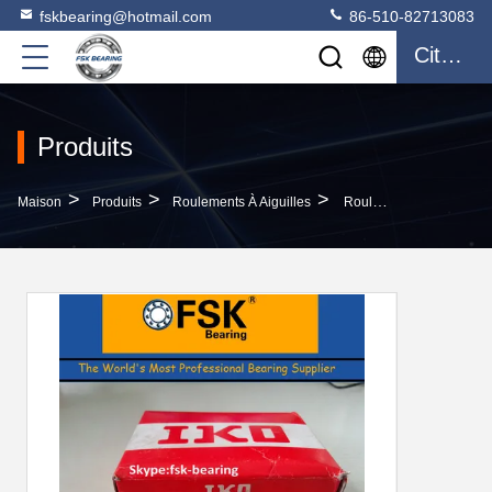
fskbearing@hotmail.com
86-510-82713083
Citation
Produits
>
>
>
Maison
Produits
Roulements À Aiguilles
Roulements À Rouleaux De Voie Des Roulements À Rouleaux D'aiguille D'acier Au Chrome De Précision IKO NART12 VUUR