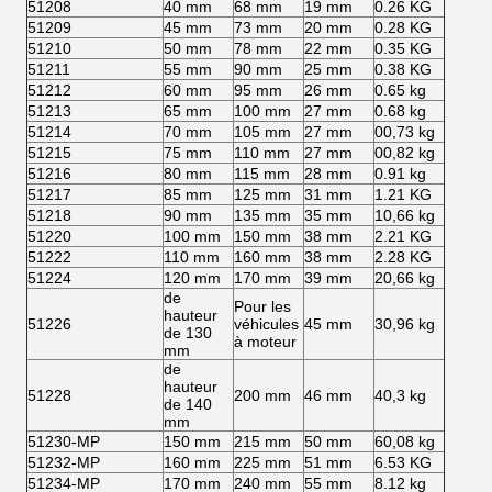
51208
40 mm
68 mm
19 mm
0.26 KG
51209
45 mm
73 mm
20 mm
0.28 KG
51210
50 mm
78 mm
22 mm
0.35 KG
51211
55 mm
90 mm
25 mm
0.38 KG
51212
60 mm
95 mm
26 mm
0.65 kg
51213
65 mm
100 mm
27 mm
0.68 kg
51214
70 mm
105 mm
27 mm
00,73 kg
51215
75 mm
110 mm
27 mm
00,82 kg
51216
80 mm
115 mm
28 mm
0.91 kg
51217
85 mm
125 mm
31 mm
1.21 KG
51218
90 mm
135 mm
35 mm
10,66 kg
51220
100 mm
150 mm
38 mm
2.21 KG
51222
110 mm
160 mm
38 mm
2.28 KG
51224
120 mm
170 mm
39 mm
20,66 kg
de
Pour les
hauteur
51226
véhicules
45 mm
30,96 kg
de 130
à moteur
mm
de
hauteur
51228
200 mm
46 mm
40,3 kg
de 140
mm
51230-MP
150 mm
215 mm
50 mm
60,08 kg
51232-MP
160 mm
225 mm
51 mm
6.53 KG
51234-MP
170 mm
240 mm
55 mm
8.12 kg