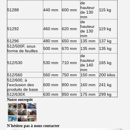
de
hauteur
51288
440 mm
600 mm
115 kg
de 130
mm
de
hauteur
51292
460 mm
620 mm
119 kg
de 130
mm
51296
480 mm
650 mm
135 mm
137 kg
512/500F, sous
500 mm
670 mm
135 mm
135 kg
forme de feuilles
de
hauteur
512/530
530 mm
710 mm
165 kg
de 140
mm
512/560
560 mm
750 mm
150 mm
200 kilos
512/600, à
l'exclusion des
600 mm
800 mm
160 mm
241 kg
produits de base
512/630X
630 mm
850 mm
175 mm
299 kg
Notre entrepôt
N'hésitez pas à nous contacter