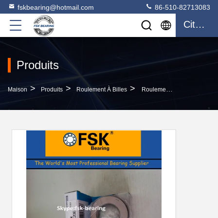
fskbearing@hotmail.com
86-510-82713083
Citation
Produits
>
>
>
Maison
Produits
Roulement À Billes
Roulements À Billes Sphériques De Poussée De La Chine D'incidences Des Incidences NTN 51206 De Pression