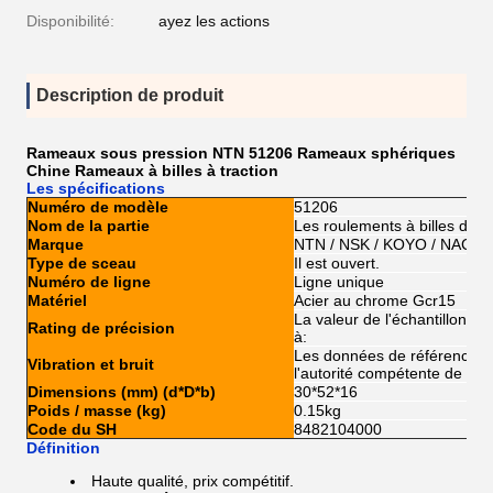
Disponibilité:
ayez les actions
Description de produit
Rameaux sous pression NTN 51206 Rameaux sphériques
Chine Rameaux à billes à traction
Les spécifications
Numéro de modèle
51206
Nom de la partie
Les roulements à billes de 
Marque
NTN / NSK / KOYO / NACHI 
Type de sceau
Il est ouvert.
Numéro de ligne
Ligne unique
Matériel
Acier au chrome Gcr15
La valeur de l'échantillon do
Rating de précision
à:
Les données de référence do
Vibration et bruit
l'autorité compétente de l'Ét
Dimensions (mm) (d*D*b)
30*52*16
Poids / masse (kg)
0.15kg
Code du SH
8482104000
Définition
Haute qualité, prix compétitif.