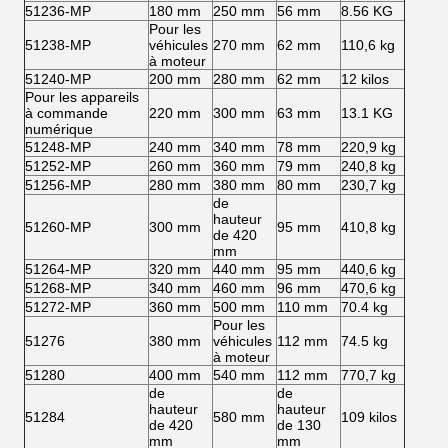
51236-MP
180 mm
250 mm
56 mm
8.56 KG
Pour les
51238-MP
véhicules
270 mm
62 mm
110,6 kg
à moteur
51240-MP
200 mm
280 mm
62 mm
12 kilos
Pour les appareils
à commande
220 mm
300 mm
63 mm
13.1 KG
numérique
51248-MP
240 mm
340 mm
78 mm
220,9 kg
51252-MP
260 mm
360 mm
79 mm
240,8 kg
51256-MP
280 mm
380 mm
80 mm
230,7 kg
de
hauteur
51260-MP
300 mm
95 mm
410,8 kg
de 420
mm
51264-MP
320 mm
440 mm
95 mm
440,6 kg
51268-MP
340 mm
460 mm
96 mm
470,6 kg
51272-MP
360 mm
500 mm
110 mm
70.4 kg
Pour les
51276
380 mm
véhicules
112 mm
74.5 kg
à moteur
51280
400 mm
540 mm
112 mm
770,7 kg
de
de
hauteur
hauteur
51284
580 mm
109 kilos
de 420
de 130
mm
mm