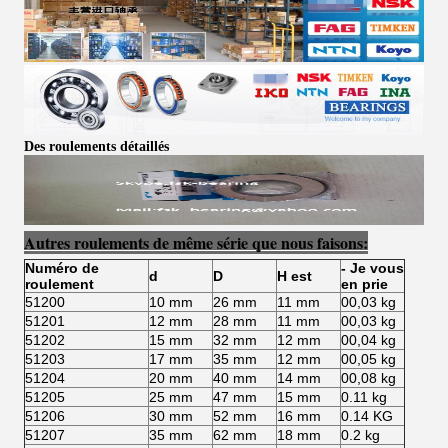
Des roulements détaillés
Autres roulements de même série que nous faisons:
Numéro de
- Je vous
d
D
H est
roulement
en prie
51200
10 mm
26 mm
11 mm
00,03 kg
51201
12 mm
28 mm
11 mm
00,03 kg
51202
15 mm
32 mm
12 mm
00,04 kg
51203
17 mm
35 mm
12 mm
00,05 kg
51204
20 mm
40 mm
14 mm
00,08 kg
51205
25 mm
47 mm
15 mm
0.11 kg
51206
30 mm
52 mm
16 mm
0.14 KG
51207
35 mm
62 mm
18 mm
0.2 kg