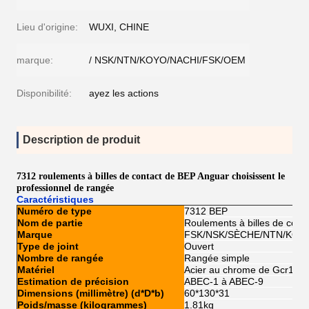
Lieu d'origine:
WUXI, CHINE
marque:
/ NSK/NTN/KOYO/NACHI/FSK/OEM
Disponibilité:
ayez les actions
Description de produit
7312 roulements à billes de contact de BEP Anguar choisissent le
professionnel de rangée
Caractéristiques
Numéro de type
7312 BEP
Nom de partie
Roulements à billes de cont
Marque
FSK/NSK/SÈCHE/NTN/KOY
Type de joint
Ouvert
Nombre de rangée
Rangée simple
Matériel
Acier au chrome de Gcr15
Estimation de précision
ABEC-1 à ABEC-9
Dimensions (millimètre) (d*D*b)
60*130*31
Poids/masse (kilogrammes)
1.81kg