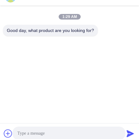
atelier de production
1:29 AM
Good day, what product are you looking for?
WUXI FSK TRANSMISSION BEARING CO.,
LTD
fskbearing@hotmail.com
86-510-82713083
N° 220 rue Renmin du milieu, district de Liangxi, Wuxi,
Jiangsu, Chine
Bonne qualité de la Chine Roulements à rouleaux coniques Fournisseur. ©
de Copyright 2015-2025 Wuxi FSK Transmission Bearing Co., Ltd . Tous
droits réservés.