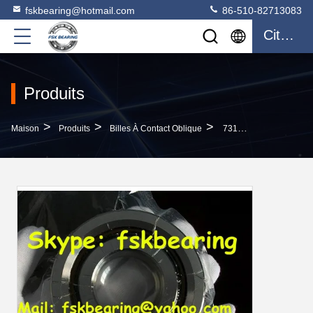
fskbearing@hotmail.com
86-510-82713083
Citation
Produits
>
>
>
Maison
Produits
Billes À Contact Oblique
7312 Roulements À Billes De Contact De BEP Anguar Choisissent Le Professionnel De Rangée