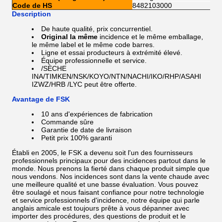
Code de HS
8482103000
Description
De haute qualité, prix concurrentiel.
Original la même
incidence et le même emballage,
le même label et le même code barres.
Ligne et essai producteurs à extrémité élevé.
Équipe professionnelle et service.
/SÈCHE
INA/TIMKEN/NSK/KOYO/NTN/NACHI/IKO/RHP/ASAHI
IZWZ/HRB /LYC
peut être offerte.
Avantage de FSK
10 ans d'expériences de fabrication
Commande sûre
Garantie de date de livraison
Petit prix 100% garanti
Établi en 2005, le FSK a devenu soit l'un des fournisseurs
professionnels principaux pour des incidences partout dans le
monde. Nous prenons la fierté dans chaque produit simple que
nous vendons. Nos incidences sont dans la vente chaude avec
une meilleure qualité et une basse évaluation. Vous pouvez
être soulagé et nous faisant confiance pour notre technologie
et service professionnels d'incidence, notre équipe qui parle
anglais amicale est toujours prête à vous dépanner avec
importer des procédures, des questions de produit et le