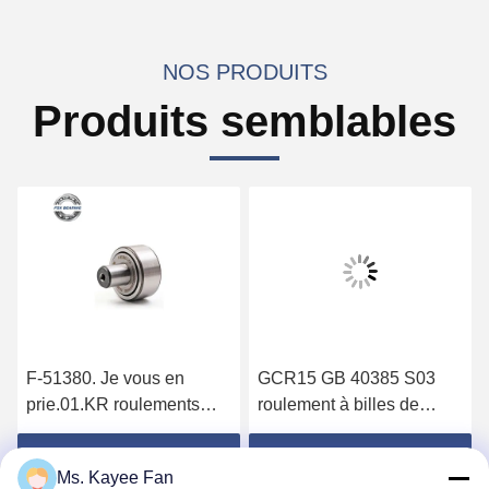
NOS PRODUITS
Produits semblables
F-51380. Je vous en
GCR15 GB 40385 S03
prie.01.KR roulements
roulement à billes de
linéaires à rouleaux
contact angulaire
d'aiguille 30x14x12 mm
roulements de pellicule
Obtenez le meilleur prix
Obtenez le meilleur prix
Ms. Kayee Fan
pour presse Heidelbeg
230x312x85mm pour