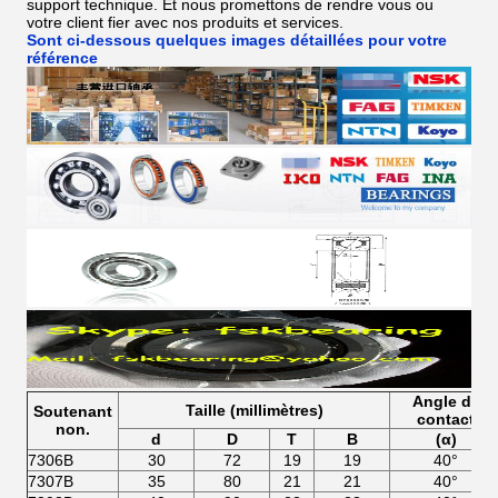
support technique. Et nous promettons de rendre vous ou
votre client fier avec nos produits et services.
Sont ci-dessous quelques images détaillées pour votre
référence
Angle de
Taille (millimètres)
Soutenant
contact
non.
d
D
T
B
(α)
7306B
30
72
19
19
40°
7307B
35
80
21
21
40°