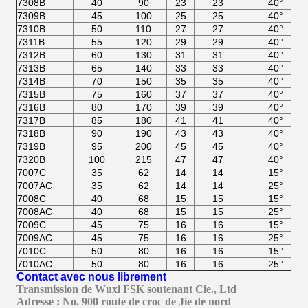
7308B
40
90
23
23
40°
7309B
45
100
25
25
40°
7310B
50
110
27
27
40°
7311B
55
120
29
29
40°
7312B
60
130
31
31
40°
7313B
65
140
33
33
40°
7314B
70
150
35
35
40°
7315B
75
160
37
37
40°
7316B
80
170
39
39
40°
7317B
85
180
41
41
40°
7318B
90
190
43
43
40°
7319B
95
200
45
45
40°
7320B
100
215
47
47
40°
7007C
35
62
14
14
15°
7007AC
35
62
14
14
25°
7008C
40
68
15
15
15°
7008AC
40
68
15
15
25°
7009C
45
75
16
16
15°
7009AC
45
75
16
16
25°
7010C
50
80
16
16
15°
7010AC
50
80
16
16
25°
Contact avec nous librement
Transmission de Wuxi FSK soutenant Cie., Ltd
Adresse : No. 900 route de croc de Jie de nord