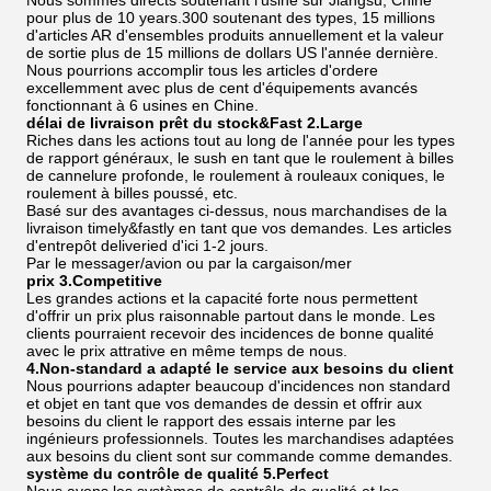
Nous sommes directs soutenant l'usine sur Jiangsu, Chine
pour plus de 10 years.300 soutenant des types, 15 millions
d'articles AR d'ensembles produits annuellement et la valeur
de sortie plus de 15 millions de dollars US l'année dernière.
Nous pourrions accomplir tous les articles d'ordere
excellemment avec plus de cent d'équipements avancés
fonctionnant à 6 usines en Chine.
délai de livraison prêt du stock&Fast 2.Large
Riches dans les actions tout au long de l'année pour les types
de rapport généraux, le sush en tant que le roulement à billes
de cannelure profonde, le roulement à rouleaux coniques, le
roulement à billes poussé, etc.
Basé sur des avantages ci-dessus, nous marchandises de la
livraison timely&fastly en tant que vos demandes. Les articles
d'entrepôt deliveried d'ici 1-2 jours.
Par le messager/avion ou par la cargaison/mer
prix 3.Competitive
Les grandes actions et la capacité forte nous permettent
d'offrir un prix plus raisonnable partout dans le monde. Les
clients pourraient recevoir des incidences de bonne qualité
avec le prix attrative en même temps de nous.
4.Non-standard a adapté le service aux besoins du client
Nous pourrions adapter beaucoup d'incidences non standard
et objet en tant que vos demandes de dessin et offrir aux
besoins du client le rapport des essais interne par les
ingénieurs professionnels. Toutes les marchandises adaptées
aux besoins du client sont sur commande comme demandes.
système du contrôle de qualité 5.Perfect