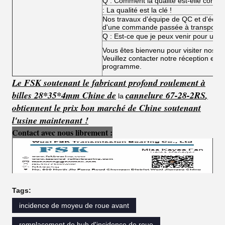
Q : Comment la qualité est-elle comm
: La qualité est la clé !
Nos travaux d'équipe de QC et d'équip
d'une commande passée à transporté
Q : Est-ce que je peux venir pour une v
Vous êtes bienvenu pour visiter nos usi
Veuillez contacter notre réception et n
programme.
Le FSK soutenant le fabricant profond roulement à
billes 28*35*4mm Chine de
cannelure 67-28-2RS
,
la
obtiennent
le
prix
bon marché
de Chine soutenant
l'usine maintenant !
Contact avec nous librement :
Tags:
incidence de moyeu de roue avant
remplacement de hub d'incidence de roue