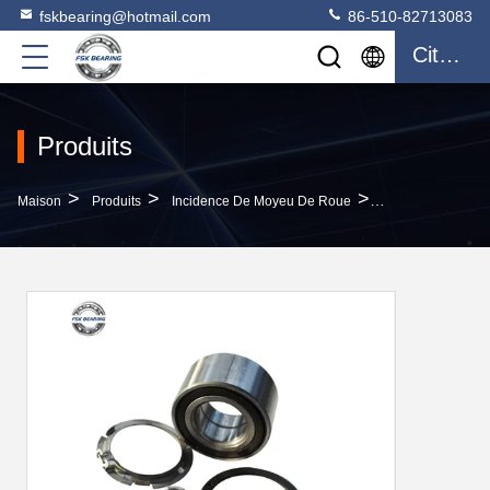
fskbearing@hotmail.com
86-510-82713083
Citation
Produits
>
>
>
Maison
Produits
Incidence De Moyeu De Roue
Moyeu De La Rou