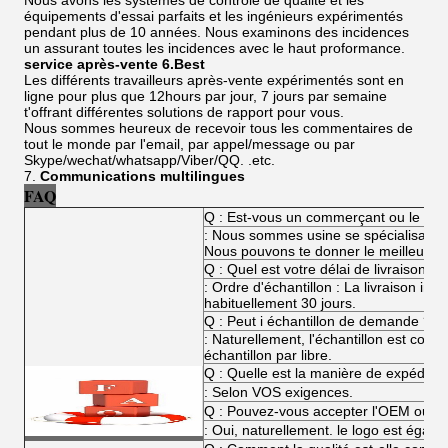
Nous avons les systèmes de contrôle de qualité et les
équipements d'essai parfaits et les ingénieurs expérimentés
pendant plus de 10 années. Nous examinons des incidences
un assurant toutes les incidences avec le haut proformance.
service après-vente 6.Best
Les différents travailleurs après-vente expérimentés sont en
ligne pour plus que 12hours par jour, 7 jours par semaine
t'offrant différentes solutions de rapport pour vous.
Nous sommes heureux de recevoir tous les commentaires de
tout le monde par l'email, par appel/message ou par
Skype/wechat/whatsapp/Viber/QQ. .etc.
7.
Communications multilingues
FAQ
Q : Est-vous un commerçant ou le fabr
: Nous sommes usine se spécialisant d
Nous pouvons te donner le meilleur prix
Q : Quel est votre délai de livraison ?
: Ordre d'échantillon : La livraison i
habituellement 30 jours.
Q : Peut i échantillon de demande ?
: Naturellement, l'échantillon est corr
échantillon par libre.
Q : Quelle est la manière de expéditio
: Selon VOS exigences.
Q : Pouvez-vous accepter l'OEM ou l
: Oui, naturellement. le logo est égal