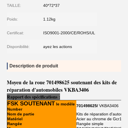
TAILLE:
40*72*37
Poids:
1.12kg
Certificat:
ISO9001-2000/CE/ROHS/UL
Disponibilité:
ayez les actions
Description de produit
Moyeu de la roue 701498625 soutenant des kits de
réparation d'automobiles VKBA3406
Rapport des spécifications
:
FSK SOUTENANT
le modèle
701498625/
VKBA3406
Number
Nom de partie
Kits de réparation d'automob
Matériel
Acier au chrome de Gcr15
Rangée
Rangée simple