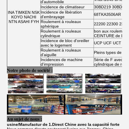
d'automobile
Incidence de climatiseur
30BD219 30BD40 
Incidence de libération
INA TIMKEN NSK
68TKA3506AR TK7
d'embrayage
KOYO NACHI
NTN ASAHI FYH
Roulement à rouleaux
22200 22300 2300
sphérique
Roulement à rouleaux
bon aux roulements
cylindrique
CEINTURE de LIE
Incidence de bloc d'oreiller
UCP UCF UCT UCF
avec le logement
Roulement à rouleaux
Pleins types de rou
d'aiguille
Incidences de machine
Série de F avec le r
d'impression
cylindrique de roul
Notre photo de société :
Au sujet de nous :
usine/Manufactur de 1.Direct Chine avec la capacité forte