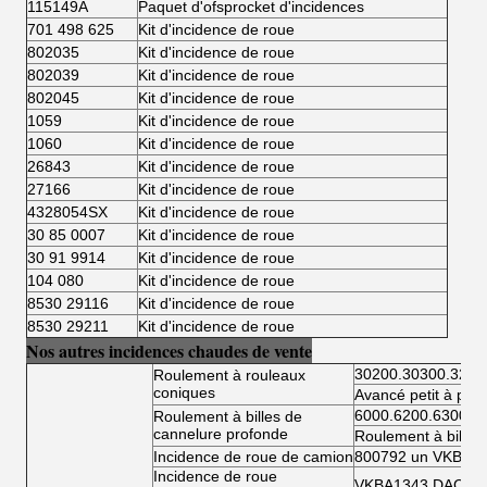
115149A
Paquet d'ofsprocket d'incidences
701 498 625
Kit d'incidence de roue
802035
Kit d'incidence de roue
802039
Kit d'incidence de roue
802045
Kit d'incidence de roue
1059
Kit d'incidence de roue
1060
Kit d'incidence de roue
26843
Kit d'incidence de roue
27166
Kit d'incidence de roue
4328054SX
Kit d'incidence de roue
30 85 0007
Kit d'incidence de roue
30 91 9914
Kit d'incidence de roue
104 080
Kit d'incidence de roue
8530 29116
Kit d'incidence de roue
8530 29211
Kit d'incidence de roue
Nos autres incidences chaudes de vente
30200.30300.3220
Roulement à rouleaux
coniques
Avancé petit à petit
6000.6200.6300.6
Roulement à billes de
cannelure profonde
Roulement à billes
Incidence de roue de camion
800792 un VKBA 5
Incidence de roue
VKBA1343 DAC346