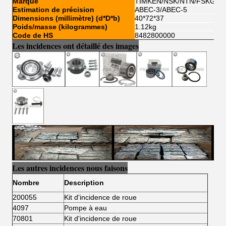
Marque
TIMKEN/NSK/NTN/FSKG/K
Estimation de précision
ABEC-3/ABEC-5
Dimensions (millimètre) (d*D*b)
40*72*37
Poids/masse (kilogrammes)
1.12kg
Code de HS
8482800000
Les incidences ont détaillé des images
Les autres incidences nous faisons
Nombre
Description
200055
Kit d'incidence de roue
4097
Pompe à eau
70801
Kit d'incidence de roue