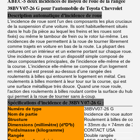
ABEC-5 deux incidences de moyeu de roue de la rangée
38BVV07-26 G pour l'automobile de Toyota Chevrolet
Description automatique d'incidence de roue
L'incidence de roue sont l'un des composants les plus cruciaux
de la suspension d'une voiture. Ils sont habituellement situés
dans le hub (la pièce au lequel les freins et les roues sont
fixés) ou même le tambour de frein ou le rotor lui-même. Les
incidences de roue permettent à la roue de tourner librement
comme trajets en voiture en bas de la route. La plupart des
voitures ont un intérieur et un externe portant sur chaque roue.
Une incidence de roue est un dispositif simple composé de
deux composantes principales, de l'incidence elle-même et de
la course. L'incidence elle-même se compose d'un logement
en métal qui est pressé au-dessus d'une rangée des
roulements à billes qui entourent le logement en métal. Ces
roulements à billes montent à leur tour sur la course, qui est
une surface métallique très douce. Quand une roue roule,
l'action des roulements à billes roulant contre la surface du hub
qui permet à la roue de tourner sans à-coup.
Spécifications
d'
incidence de
38BVV07-26 G :
Numéro de type
38BVV07-26 G
Nom de partie
Incidence de roue automati
Structure
Roulement à billes de conta
Dimensions (millimètre) (d*D*b)
× 33mm du × 74mm de 38
Poids/masse (kilogramme)
CONTACT USA
Rangée
Double rangée