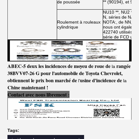
de poussée
** (90194), et 906
NU10 **, NU2 **, N
N, séries de NJ, 
Roulement à rouleaux
NOTA:, de NN, de
cylindrique
nous ont égalemen
422740 utilisés da
série de FCD utili
ABEC-5 deux les incidences de moyeu de roue de
rangée
la
38BVV07-26 G pour l'automobile de Toyota Chevrolet
,
obtiennent
le
prix
bon marché
de
usine d'incidence de
l'
la
Chine maintenant !
Contact avec nous librement :
Tags: