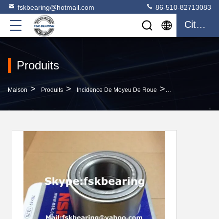
fskbearing@hotmail.com
86-510-82713083
Citation
Produits
>
>
>
Maison
Produits
Incidence De Moyeu De Roue
ABEC-5 Deux Inc