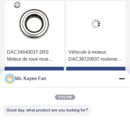
DAC34640037-2RS
Véhicule à moteur
Moteur de roue roue
DAC38720037 roulement
arrière roulements à roue
38X72X37mm acier
profonde roulement à bille
chrome GCR15 Pour
Obtenez le meilleur prix
Obtenez le meilleur prix
Ms. Kayee Fan
34*64*37mm Pour les
HYUNDAI
automobiles
5:01 PM
Good day, what product are you looking for?
WUXI FSK TRANSMISSION BEARING CO.,
LTD