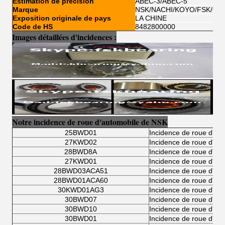
Estimation de précision
ABEC-3/ABEC-5
Marque
NSK/NACHI/KOYO/FSK/OE
Exposition originale de pays
LA CHINE
Code de HS
8482800000
Images détaillées d'incidences :
Notre incidence de roue d'automobile de NSK
25BWD01
Incidence de roue d'au
27KWD02
Incidence de roue d'au
28BWD8A
Incidence de roue d'au
27KWD01
Incidence de roue d'au
28BWD03ACA51
Incidence de roue d'au
28BWD01ACA60
Incidence de roue d'au
30KWD01AG3
Incidence de roue d'au
30BWD07
Incidence de roue d'au
30BWD10
Incidence de roue d'au
30BWD01
Incidence de roue d'au