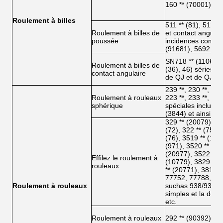
160 ** (70001)
Roulement à billes
511 ** (81), 512 **
Roulement à billes de
et contact angulai
poussée
incidences comme 
(91681), 5692 ** 
SN718 ** (11068), 7
Roulement à billes de
(36), 46) séries à 
contact angulaire
de QJ et de QJF
239 **, 230 **, 240 
Roulement à rouleaux
223 **, 233 **, 213
sphérique
spéciales incluez 
(3844) et ainsi de 
329 ** (20079), 21
(72), 322 ** (75), 
(76), 3519 ** (109
(971), 3520 ** (20
(20977), 3522 ** (
Effilez le roulement à
(10779), 3829 ** 
rouleaux
** (20771), 3811 *
77752, 77788, 777
Roulement à rouleaux
suchas 938/932 d'
simples et la dou
etc.
Roulement à rouleaux
292 ** (90392), 29