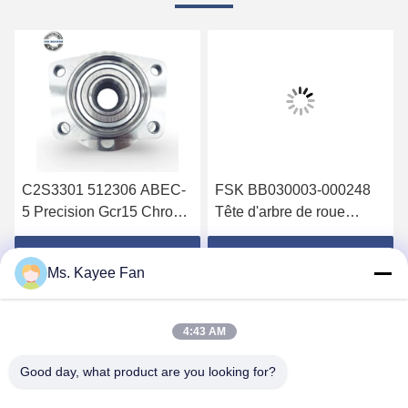
C2S3301 512306 ABEC-
FSK BB030003-000248
5 Precision Gcr15 Chromé
Tête d'arbre de roue
en acier à double rangée
arrière avec roue de
de roues pour Jaguar X-
roulement à deux rangées
Obtenez le meilleur prix
Obtenez le meilleur prix
Ms. Kayee Fan
TYPE X400 02-04
Gcr15 acier chrome et
capteur ABS pour Wildcat
Bojun
4:43 AM
Good day, what product are you looking for?