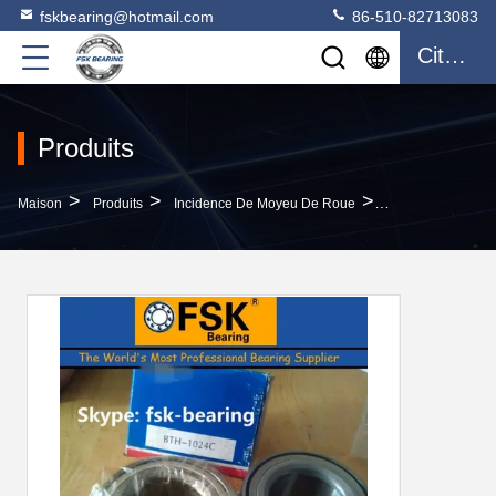
fskbearing@hotmail.com
86-510-82713083
Citation
Produits
>
>
>
Maison
Produits
Incidence De Moyeu De Roue
Prix 39*74*39mm