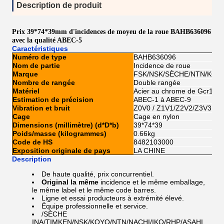
Description de produit
Prix 39*74*39mm d'incidences de moyeu de la roue BAHB636096
avec la qualité ABEC-5
Caractéristiques
Numéro de type
BAHB636096
Nom de partie
Incidence de roue
Marque
FSK/NSK/SÈCHE/NTN/KOY
Nombre de rangée
Double rangée
Matériel
Acier au chrome de Gcr15
Estimation de précision
ABEC-1 à ABEC-9
Vibration et bruit
Z0V0 / Z1V1/Z2V2/Z3V3
Cage
Cage en nylon
Dimensions (millimètre) (d*D*b)
39*74*39
Poids/masse (kilogrammes)
0.66kg
Code de HS
8482103000
Exposition originale de pays
LA CHINE
Description
De haute qualité, prix concurrentiel.
Original la même
incidence et le même emballage,
le même label et le même code barres.
Ligne et essai producteurs à extrémité élevé.
Équipe professionnelle et service.
/SÈCHE
INA/TIMKEN/NSK/KOYO/NTN/NACHI/IKO/RHP/ASAHI