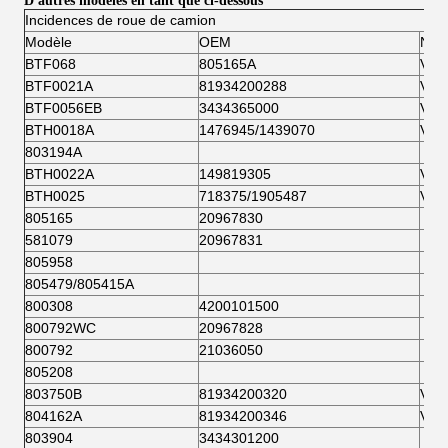
D'autres modèles en tant que ci-dessous
Incidences de roue de camion
Modèle
OEM
NON
BTF068
805165A
VKB
BTF0021A
81934200288
VKB
BTF0056EB
3434365000
VKB
BTH0018A
1476945/1439070
VKB
803194A
BTH0022A
149819305
VKB
BTH0025
718375/1905487
VKB
805165
20967830
581079
20967831
805958
805479/805415A
800308
4200101500
800792WC
20967828
800792
21036050
805208
803750B
81934200320
VKB
804162A
81934200346
VKB
803904
3434301200