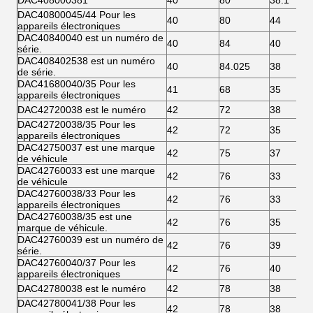
DAC408000381
40
80
38.1
DAC40800045/44 Pour les
40
80
44
appareils électroniques
DAC40840040 est un numéro de
40
84
40
série.
DAC408402538 est un numéro
40
84.025
38
de série.
DAC41680040/35 Pour les
41
68
35
appareils électroniques
DAC42720038 est le numéro
42
72
38
DAC42720038/35 Pour les
42
72
35
appareils électroniques
DAC42750037 est une marque
42
75
37
de véhicule
DAC42760033 est une marque
42
76
33
de véhicule
DAC42760038/33 Pour les
42
76
33
appareils électroniques
DAC42760038/35 est une
42
76
35
marque de véhicule.
DAC42760039 est un numéro de
42
76
39
série.
DAC42760040/37 Pour les
42
76
40
appareils électroniques
DAC42780038 est le numéro
42
78
38
DAC42780041/38 Pour les
42
78
38