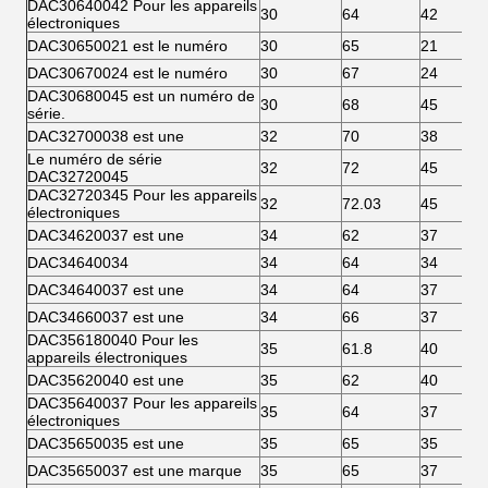
DAC30640042 Pour les appareils
30
64
42
électroniques
DAC30650021 est le numéro
30
65
21
DAC30670024 est le numéro
30
67
24
DAC30680045 est un numéro de
30
68
45
série.
DAC32700038 est une
32
70
38
Le numéro de série
32
72
45
DAC32720045
DAC32720345 Pour les appareils
32
72.03
45
électroniques
DAC34620037 est une
34
62
37
DAC34640034
34
64
34
DAC34640037 est une
34
64
37
DAC34660037 est une
34
66
37
DAC356180040 Pour les
35
61.8
40
appareils électroniques
DAC35620040 est une
35
62
40
DAC35640037 Pour les appareils
35
64
37
électroniques
DAC35650035 est une
35
65
35
DAC35650037 est une marque
35
65
37