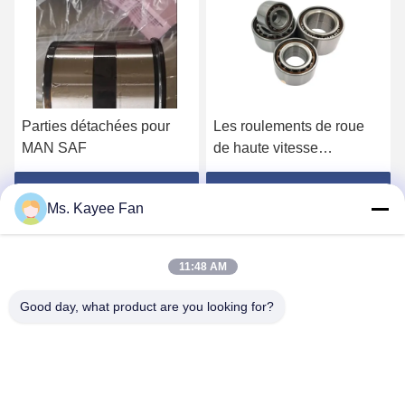
ties détachées pour
Les roulements de roue
C0008
N SAF
de haute vitesse
roulem
DU49840048 11062176
rangée
13475-27080 roulements
chrom
btenez le meilleur prix
Obtenez le meilleur prix
Obten
Ms. Kayee Fan
de moyeu de roue
pour 
49X84X48mm acier de
haute qualité
11:48 AM
Good day, what product are you looking for?
WUXI FSK TRANSMISSION BEARING CO.,
LTD