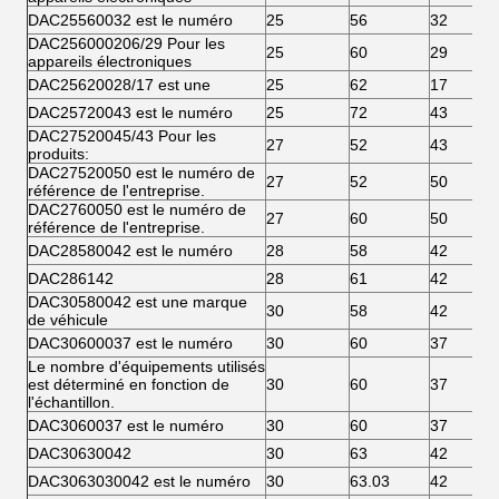
DAC25560032 est le numéro
25
56
32
DAC256000206/29 Pour les
25
60
29
appareils électroniques
DAC25620028/17 est une
25
62
17
DAC25720043 est le numéro
25
72
43
DAC27520045/43 Pour les
27
52
43
produits:
DAC27520050 est le numéro de
27
52
50
référence de l'entreprise.
DAC2760050 est le numéro de
27
60
50
référence de l'entreprise.
DAC28580042 est le numéro
28
58
42
DAC286142
28
61
42
DAC30580042 est une marque
30
58
42
de véhicule
DAC30600037 est le numéro
30
60
37
Le nombre d'équipements utilisés
est déterminé en fonction de
30
60
37
l'échantillon.
DAC3060037 est le numéro
30
60
37
DAC30630042
30
63
42
DAC3063030042 est le numéro
30
63.03
42