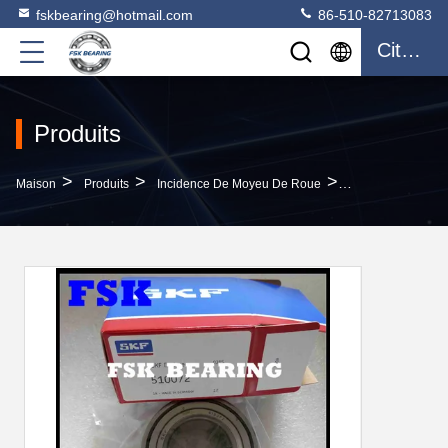
fskbearing@hotmail.com
86-510-82713083
Citation
Produits
>
>
>
Maison
Produits
Incidence De Moyeu De Roue
Pièces Des Véhi