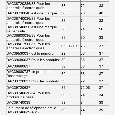
DAC38720236/33 Pour les
38
72
33
appareils électroniques
DAC38730040 est une marque
38
73
40
DAC38740036/33 Pour les
38
74
33
appareils électroniques
DAC38740050 est une marque
38
74
50
de véhicule
DAC38800036/33 Pour les
38
80
33
appareils électroniques
DAC39/41750037 Pour les
0.951219
75
37
appareils électroniques
DAC39530037 est le numéro
29
53
37
DAC39680037 Pour les produits:
39
68
37
DAC39680637
39
68
37
DAC39680737: le produit de
39
68
37
l'assemblage
DAC39720037 Pour les produits:
39
72
37
DAC39720637
39
72.06
37
DAC39740036/34 Pour les
39
74
34
produits de base
DAC39740039
39
74
39
Le numéro de téléphone est le
39
74
39
DAC39740039-4RS.