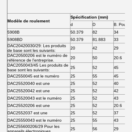
Spécification (mm)
Modèle de roulement
d
D
B. Pour
5908B
50.379
82
34
5908BD
50.379
81.883
33
DAC20420030/29: Les produits
20
42
29
de base sont les suivants:
DAC20500206 est le numéro de
20
50
20.6
référence de l'entreprise.
DAC2050043/45 Les produits de
25
52
45
base sont les suivants:
DAC2550045 est le numéro
25
55
45
DAC25520040 est une
25
52
40
DAC25520042 est une
25
52
42
DAC25520043 est le numéro
25
52
43
DAC25520206 est une
25
52
20.6
DAC2552037 est une
25
52
37
DAC25550043 est le numéro
25
55
43
DAC255600206/29 Pour les
25
56
29
appareils électroniques