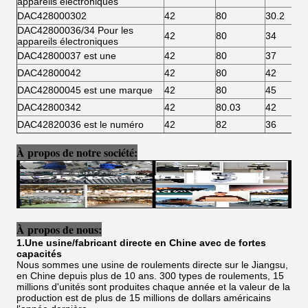
appareils électroniques
DAC428000302
42
80
30.2
DAC42800036/34 Pour les
42
80
34
appareils électroniques
DAC42800037 est une
42
80
37
DAC42800042
42
80
42
DAC42800045 est une marque
42
80
45
DAC42800342
42
80.03
42
DAC42820036 est le numéro
42
82
36
À propos de notre société:
À propos de nous:
1.Une usine/fabricant directe en Chine avec de fortes
capacités
Nous sommes une usine de roulements directe sur le Jiangsu,
en Chine depuis plus de 10 ans. 300 types de roulements, 15
millions d'unités sont produites chaque année et la valeur de la
production est de plus de 15 millions de dollars américains