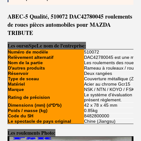
ABEC-5 Qualité, 510072 DAC42780045 roulements
de roues pièces automobiles pour MAZDA
TRIBUTE
Les ours
n
Sp
e
Le nom de l'entreprise:
Numéro de modèle
510072
Relèvement alternatif
DAC42780045 est une marqu
Nom de la partie
Les roulements des roues a
D'autres produits
Rameau à rouleaux / rouleme
Réservoir
Deux rangées
Type de sceau
Couverture métallique (ZZ)
Matériel
Acier au chrome Gcr15
Marque
NSK / NTN / KOYO / FSKG /
Le système d'évaluation de l'
Rating de précision
présent règlement.
Dimensions (mm) (d*D*b)
42 x 78 x 45 mm
Poids / masse (kg)
0.85kg
Code du SH
8482800000
Le spectacle de pays original
Chine (Jiangsu)
Les roulements Photo: