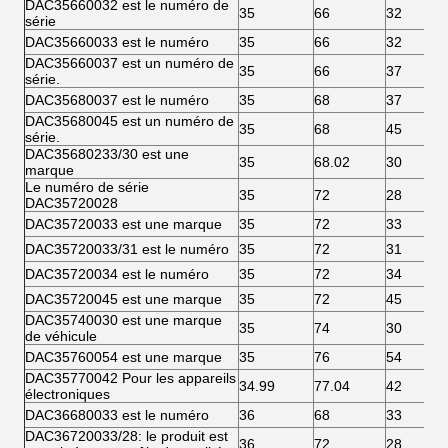
DAC35660032 est le numéro de
35
66
32
série
DAC35660033 est le numéro
35
66
32
DAC35660037 est un numéro de
35
66
37
série.
DAC35680037 est le numéro
35
68
37
DAC35680045 est un numéro de
35
68
45
série.
DAC35680233/30 est une
35
68.02
30
marque
Le numéro de série
35
72
28
DAC35720028
DAC35720033 est une marque
35
72
33
DAC35720033/31 est le numéro
35
72
31
DAC35720034 est le numéro
35
72
34
DAC35720045 est une marque
35
72
45
DAC35740030 est une marque
35
74
30
de véhicule
DAC35760054 est une marque
35
76
54
DAC35770042 Pour les appareils
34.99
77.04
42
électroniques
DAC36680033 est le numéro
36
68
33
DAC36720033/28: le produit est
36
72
28