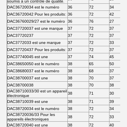
soumis à un contrôle de qualité.
DAC36720034 est le numéro
36
72
34
DAC36720042 Pour les produits:
36
72
42
DAC36760029/27 est le numéro
36
76
27
DAC37720037 est une marque
37
72
37
DAC37720237
37
72
37
DAC3772033 est une marque
37
72
33
DAC37720437 Pour les produits:
37
72
37
DAC37740045 est une
37
74
45
DAC38650050 est le numéro
38
65
50
DAC38680037 est le numéro
38
68
37
DAC38700037 est une
38
70
37
DAC38700038
38
70
38
DAC38710033/30 est un appareil
38
71
30
électronique
DAC38710039 est une
38
71
39
DAC38720034 est le numéro
38
72
34
DAC38720036/33 Pour les
38
72
33
appareils électroniques
DAC38720040 est une
38
72
40