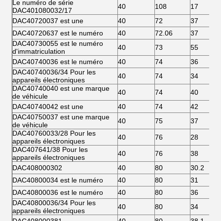
Le numéro de série
40
108
17
DAC401080032/17
DAC40720037 est une
40
72
37
DAC40720637 est le numéro
40
72.06
37
DAC40730055 est le numéro
40
73
55
d'immatriculation
DAC40740036 est le numéro
40
74
36
DAC40740036/34 Pour les
40
74
34
appareils électroniques
DAC40740040 est une marque
40
74
40
de véhicule
DAC40740042 est une
40
74
42
DAC40750037 est une marque
40
75
37
de véhicule
DAC40760033/28 Pour les
40
76
28
appareils électroniques
DAC407641/38 Pour les
40
76
38
appareils électroniques
DAC408000302
40
80
30.2
DAC40800034 est le numéro
40
80
31
DAC40800036 est le numéro
40
80
36
DAC40800036/34 Pour les
40
80
34
appareils électroniques