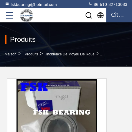
fskbearing@hotmail.com
86-510-82713083
Citation
Produits
>
>
>
Maison
Produits
Incidence De Moyeu De Roue
Double Automobi