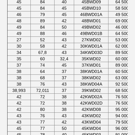
45
84
40
45BWD09
64 500
45
84
45
45BWD10
58 500
46
79
45
46BWD01A
49 500
48
89
42
48BWD01
69 000
49
84
50
49BWD02
46 000
49
88
46
49BWD01B
64 500
27
52
43
27KWD02
53 000
30
58
42
30KWD01A
62 000
34
67,8
43
34KWD03D
89 500
35
60
32,4
35KWD02
60 000
37
74
45
37KWD01
89 000
38
64
37
38KWD01A
60 500
38
68
37
38KWD02
63 000
38
76
43
38KWD04A
92 500
38,993
72,011
37
39KWD02
68 500
42
72
38
42KWD02A
76 500
42
72
38
42KWD02D
76 500
42
80
38
42KWD08
95 000
43
76
43
43KWD02
94 000
43
77
42
43KWD04
79 500
45
77
50
45KWD04
96 000
45
78
40
45KWD03
91 000