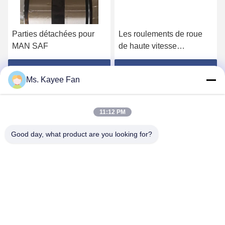
Parties détachées pour
Les roulements de roue
MAN SAF
de haute vitesse
DU49840048 11062176
13475-27080 roulements
Obtenez le meilleur prix
Obtenez le meilleur prix
Ms. Kayee Fan
de moyeu de roue
49X84X48mm acier de
haute qualité
11:12 PM
Good day, what product are you looking for?
WUXI FSK TRANSMISSION BEARING CO.,
LTD
fskbearing@hotmail.com
86-510-82713083